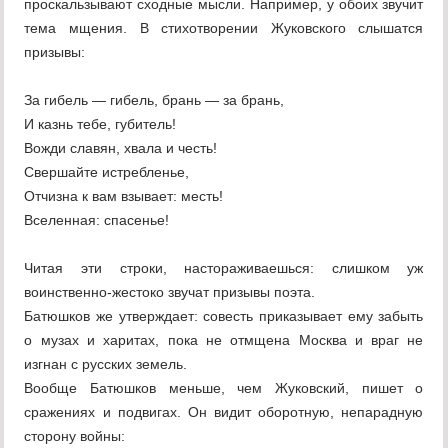
проскальзывают сходные мысли. Например, у обоих звучит
тема мщения. В стихотворении Жуковского слышатся
призывы:
За гибель — гибель, брань — за брань,
И казнь тебе, губитель!
Вожди славян, хвала и честь!
Свершайте истребленье,
Отчизна к вам взывает: месть!
Вселенная: спасенье!
Читая эти строки, настораживаешься: слишком уж
воинственно-жестоко звучат призывы поэта.
Батюшков же утверждает: совесть приказывает ему забыть
о музах и харитах, пока не отмщена Москва и враг не
изгнан с русских земель.
Вообще Батюшков меньше, чем Жуковский, пишет о
сражениях и подвигах. Он видит оборотную, непарадную
сторону войны: