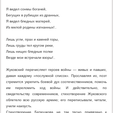
Я видел сонмы богачей,
Бегущих в рубищах из дранных,
Я видел бледных матерей,
Из милой родины изгнанных!..
Лишь угли, прах и камней горы,
Лишь груды тел кругом реки,
Лишь нищих бледные полки
Везде мои встречали взоры!..
Жуковский перечисляет героев войны — живых и павших,
давая каждому «послужной список». Прославляя их, поэт
стремится укрепить боевой дух соотечественников, помочь
им переломить ход войны. И действительно, по
свидетельству современников, стихотворение Жуковского
облетело всю русскую армию; его переписывали, читали,
учили наизусть.
Стихотворение Батюшкова не так тесно привязано к