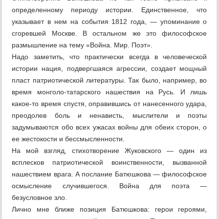
определенному периоду истории. Единственное, что
указывает в нем на события 1812 года, — упоминание о
сгоревшей Москве. В остальном же это философское
размышление на тему «Война. Мир. Поэт».
Надо заметить, что практически всегда в человеческой
истории нация, подвергшаяся агрессии, создает мощный
пласт патриотической литературы. Так было, например, во
время монголо-татарского нашествия на Русь. И лишь
какое-то время спустя, оправившись от нанесенного удара,
преодолев боль и ненависть, мыслители и поэты
задумываются обо всех ужасах войны для обеих сторон, о
ее жестокости и бессмысленности.
На мой взгляд, стихотворение Жуковского — один из
всплесков патриотической воинственности, вызванной
нашествием врага. А послание Батюшкова — философское
осмысление случившегося. Война для поэта —
безусловное зло.
Лично мне ближе позиция Батюшкова: герои героями,