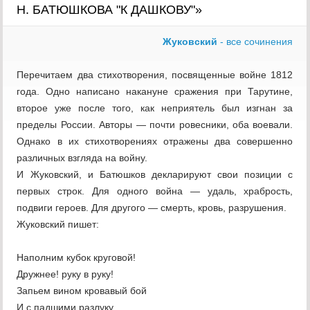
Н. БАТЮШКОВА "К ДАШКОВУ"»
Жуковский
- все сочинения
Перечитаем два стихотворения, посвященные войне 1812
года. Одно написано накануне сражения при Тарутине,
второе уже после того, как неприятель был изгнан за
пределы России. Авторы — почти ровесники, оба воевали.
Однако в их стихотворениях отражены два совершенно
различных взгляда на войну.
И Жуковский, и Батюшков декларируют свои позиции с
первых строк. Для одного война — удаль, храбрость,
подвиги героев. Для другого — смерть, кровь, разрушения.
Жуковский пишет:
Наполним кубок круговой!
Дружнее! руку в руку!
Запьем вином кровавый бой
И с падшими разлуку.