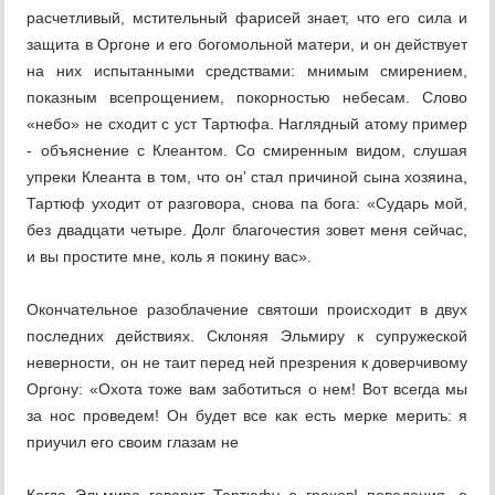
расчетливый, мстительный фарисей знает, что его сила и
защита в Оргоне и его богомольной матери, и он действует
на них испытанными средствами: мнимым смирением,
показным всепрощением, покорностью небесам. Слово
«небо» не сходит с уст Тартюфа. Наглядный атому пример
- объяснение с Клеантом. Со смиренным видом, слушая
упреки Клеанта в том, что он’ стал причиной сына хозяина,
Тартюф уходит от разговора, снова па бога: «Сударь мой,
без двадцати четыре. Долг благочестия зовет меня сейчас,
и вы простите мне, коль я покину вас».
Окончательное разоблачение святоши происходит в двух
последних действиях. Склоняя Эльмиру к супружеской
неверности, он не таит перед ней презрения к доверчивому
Оргону: «Охота тоже вам заботиться о нем! Вот всегда мы
за нос проведем! Он будет все как есть мерке мерить: я
приучил его своим глазам не