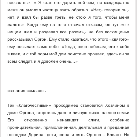
несчастных: « Я стал его дарить кой-чем, но каждократно
меня он умолял частицу взять обратно. «Нет,- говорил он,-
нет, я взял бы разве треть, не стою я того, чтобы меня
жалеть». Когда ему на то я отвечал отказом, он тут же к
нищим шел и раздавал все разом»,- не без восхищенья
рассказывал Оргон. Ему стало казаться, что этого «святого»
ему посылает само небо: «Тогда, вняв небесам, его к себе
я ввел, и с той поры мой дом поистине процвел, здесь он за
всем следит, и я доволен очень…»
изгнания ссылаясь
Так «благочестивый» проходимец становится Хозяином в
доме Оргона, вторгаясь даже в личную жизнь членов семьи
Его откровенно ненавидят слуги, особенно
проницательная, прямолинейная, деятельная и преданная
господам Дорина, дети, жена и зять Оргона - Клеант. Но