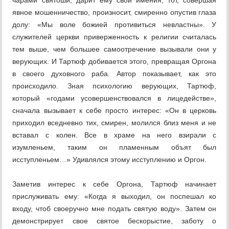
чарами святоши, дарит ему свои имения, тот, совершая
явное мошенничество, произносит, смиренно опустив глаза
долу: «Мы воле божией противиться невластны». У
служителей церкви приверженность к религии считалась
тем выше, чем большее самоотречение вызывали они у
верующих. И Тартюф добивается этого, превращая Оргона
в своего духовного раба. Автор показывает, как это
происходило. Зная психологию верующих, Тартюф,
который «годами усовершенствовался в лицедействе»,
сначала вызывает к себе просто интерес: «Он в церковь
приходил вседневно тих, смирен, молился близ меня и не
вставал с колен. Все в храме на него взирали с
изумленьем, таким он пламенным объят был
исступленьем…» Удивлялся этому исступлению и Оргон.
Заметив интерес к себе Оргона, Тартюф начинает
прислуживать ему: «Когда я выходил, он поспешал ко
входу, чтоб своеручно мне подать святую воду». Затем он
демонстрирует свое святое бескорыстие, заботу о