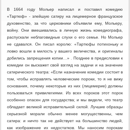
В 1664 году Мольер написал и поставил комедию
«Тартюф» - злейшую сатиру на лицемерное французское
духовенство, за что церковники объявили ему, Мольеру,
войну. Они вмешивались в личную жизнь комедиографа,
распускали неблаговидные слухи о его семье. Но Мольер
не сдавался. Он писал королю: «Тартюфы потихоньку и
ловко вошли в милость у вашего величества, и оригиналы
добились запрещения копии…» . Позднее в предисловии к
комедии он выскажет свой взгляд на задачи и на значение
сатирического театра: «Если назначение комедии состоит в
том, чтобы исправлять человеческие пороки, то я не вижу
основания, почему некоторые из них (лицемерие) должны
пользоваться привилегиями. Из всех пороков этот порок
особенно опасен для государства; и мы видели, что театр
обладает великой исправительной силой. Лучшие образцы
серьезной морали обычно менее могущественны, чем
сатира: и ничто так не действует на большинство людей,
как изображение их недостатков. Мы наносим порокам