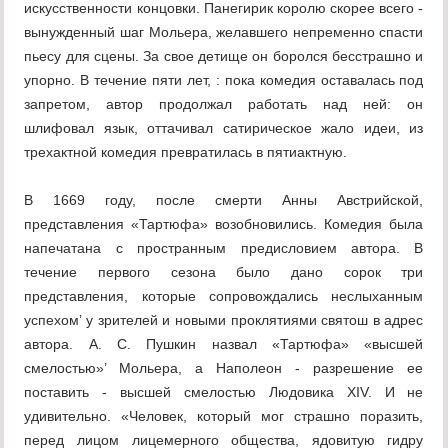
искусственности концовки. Панегирик королю скорее всего -
вынужденный шаг Мольера, желавшего непременно спасти
пьесу для сцены. За свое детище он боролся бесстрашно и
упорно. В течение пяти лет, : пока комедия оставалась под
запретом, автор продолжал работать над ней: он
шлифовал язык, оттачивал сатирическое жало идеи, из
трехактной комедия превратилась в пятиактную.
В 1669 году, после смерти Анны Австрийской,
представления «Тартюфа» возобновились. Комедия была
напечатана с пространным предисловием автора. В
течение первого сезона было дано сорок три
представления, которые сопровождались неслыханным
успехом’ у зрителей и новыми проклятиями святош в адрес
автора. А. С. Пушкин назвал «Тартюфа» «высшей
смелостью»’ Мольера, а Наполеон - разрешение ее
поставить - высшей смелостью Людовика XIV. И не
удивительно. «Человек, который мог страшно поразить,
перед лицом лицемерного общества, ядовитую гидру