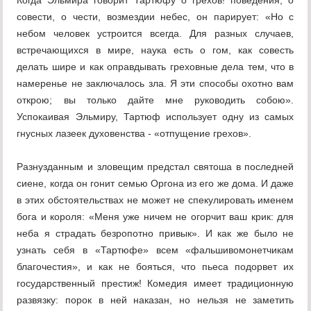
Когда Эльмира говорит Тартюфу о грехов! поведения, о
совести, о чести, возмездии небес, он парирует: «Но с
небом человек устроится всегда. Для разных случаев,
встречающихся в мире, наука есть о гом, как совесть
делать шире и как оправдывать греховные дела тем, что в
намеренье не заключалось зла. Я эти способы охотно вам
открою; вы только дайте мне руководить собою».
Успокаивая Эльмиру, Тартюф использует одну из самых
гнусных лазеек духовенства - «отпущение грехов».
Разнузданным и зловещим предстал святоша в последней
сиене, когда он гонит семью Оргона из его же дома. И даже
в этих обстоятельствах не может не спекулировать именем
бога и короля: «Меня уже ничем не огорчит ваш крик: для
неба я страдать безропотно привык». И как же было не
узнать себя в «Тартюфе» всем «фальшивомонетчикам
благочестия», и как не бояться, что пьеса подорвет их
государственный престиж! Комедия имеет традиционную
развязку: порок в ней наказан, но нельзя не заметить