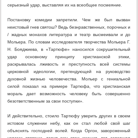
серьезный удар, выставляя их на всеобщее посмеяние.
Постановку комедии запретили. Чем же был вызван
неистовый гнев святош? Ведь безнравственных, порочных и
/ жадных монахов литература и театр высмеивали и до
Мольера. По словам исследователя творчества Мольера Г.
Н. Бояджиева, в «Тартюфе» наносился сокрушительный
удар основному принципу христианской этики,
раскрывалась лживость и преступность всей системы
церковной идеологии, претендующей на руководство
духовной жизнью человечества. Мольер с гениальной
силой показал на примере Тартюфа, что христианская
мораль дает возможность человеку быть совершенно
безответственным за свои поступки».
И действительно, стоило Тартюфу уверить других в своем
истовом служении небу, как он стал любой свой шаг
объяснять господней волей. Когда Оргон, завороженный