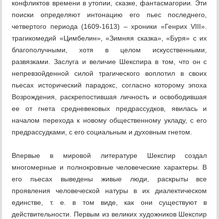
конфликтов времени в утопии, сказке, фантасмагории. Эти
поиски определяют интонацию его пьес последнего,
четвертого периода (1609-1613) – хроники «Генрих VIII».
трагикомедий «Цимбелин», «Зимняя сказка», «Буря» с их
благополучными, хотя в целом искусственными,
развязками. Заслуга и величие Шекспира в том, что он с
непревзойденной силой трагического воплотил в своих
пьесах исторический парадокс, согласно которому эпоха
Возрождения, раскрепостившая личность и освободившая
ее от гнета средневековых предрассудков, явилась и
началом перехода к новому общественному укладу, с его
предрассудками, с его социальным и духовным гнетом.
Впервые в мировой литературе Шекспир создал
многомерные и полнокровные человеческие характеры. В
его пьесах выведены живые люди, раскрыты все
проявления человеческой натуры в их диалектическом
единстве, т. е. в том виде, как они существуют в
действительности. Первым из великих художников Шекспир