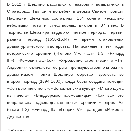
В 1612 г. Шекспир расстался с театром и возвратился в
Стратфорд. Там он и погребен в церкви Святой Троицы.
Наследие Шекспира составляют 154 сонета, несколько
небольших поэм и стихотворных циклов и 37 пьес. В
творчестве Шекспира выделяют четыре периода. Первый,
ранний период (1590-1594) – время становления
драматургического мастерства. Написанные в эти годы
исторические хроники («Генрих VI», части 1-3; «Ричард
III»), «Комедия ошибок», «Укрощение строптивой» и «Тит
Андроник» отличаются острым, преимущественно внешним
драматизмом. Гений Шекспира обретает зрелость во
второй период (1594-1600), когда были созданы комедии
«Сон в летнюю ночь», «Венецианский купец», «Много шума
из ничего», «Виндзорские насмешницы», «Как вам это
понравится», «Двенадцатая ночь», хроники «Генрих IV»
(части 1-2), «Ричард II», «Генрих V», трагедия «Ромео и
Джульетта».
Добиваясь в пьесах синтеза трагического и комического.