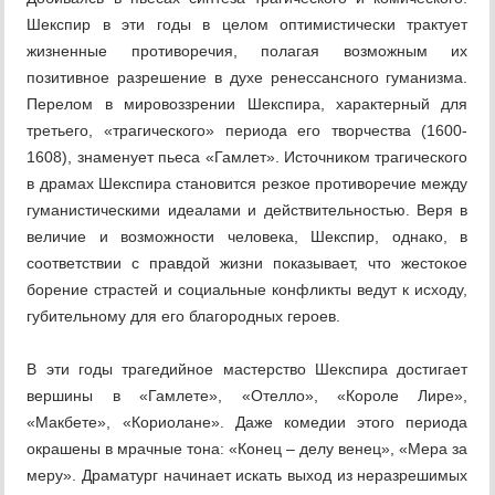
Шекспир в эти годы в целом оптимистически трактует
жизненные противоречия, полагая возможным их
позитивное разрешение в духе ренессансного гуманизма.
Перелом в мировоззрении Шекспира, характерный для
третьего, «трагического» периода его творчества (1600-
1608), знаменует пьеса «Гамлет». Источником трагического
в драмах Шекспира становится резкое противоречие между
гуманистическими идеалами и действительностью. Веря в
величие и возможности человека, Шекспир, однако, в
соответствии с правдой жизни показывает, что жестокое
борение страстей и социальные конфликты ведут к исходу,
губительному для его благородных героев.
В эти годы трагедийное мастерство Шекспира достигает
вершины в «Гамлете», «Отелло», «Короле Лире»,
«Макбете», «Кориолане». Даже комедии этого периода
окрашены в мрачные тона: «Конец – делу венец», «Мера за
меру». Драматург начинает искать выход из неразрешимых