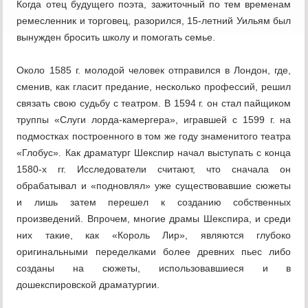
Когда отец будущего поэта, зажиточный по тем временам
ремесленник и торговец, разорился, 15-летний Уильям был
вынужден бросить школу и помогать семье.
Около 1585 г. молодой человек отправился в Лондон, где,
сменив, как гласит предание, несколько профессий, решил
связать свою судьбу с театром. В 1594 г. он стал пайщиком
труппы «Слуги лорда-камергера», игравшей с 1599 г. на
подмостках построенного в том же году знаменитого театра
«Глобус». Как драматург Шекспир начал выступать с конца
1580-х гг. Исследователи считают, что сначала он
обрабатывал и «подновлял» уже существовавшие сюжеты
и лишь затем перешел к созданию собственных
произведений. Впрочем, многие драмы Шекспира, и среди
них такие, как «Король Лир», являются глубоко
оригинальными переделками более древних пьес либо
созданы на сюжеты, использовавшиеся и в
дошекспировской драматургии.