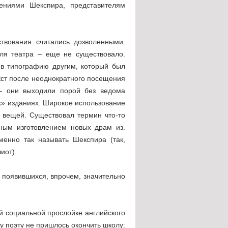
дениями Шекспира, представителям
твования считались дозволенными.
для театра – еще не существовало.
 в типографию другим, который был
кст после неоднократного посещения
 – они выходили порой без ведома
х» изданиях. Широкое использование
 вещей. Существовал термин что-то
ным изготовлением новых драм из.
менно так называть Шекспира (так,
иот).
 появившихся, впрочем, значительно
 социальной прослойке английского
у поэту не пришлось окончить школу: