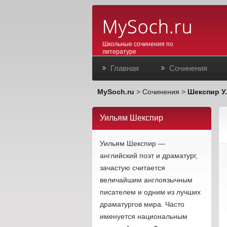
Школьные сочинения по
литературе
Главная
Сочинения
MySoch.ru
>
Сочинения
>
Шекспир У.
Уильям Шекспир
Уильям Шекспир —
английский поэт и драматург,
зачастую считается
величайшим англоязычным
писателем и одним из лучших
драматургов мира. Часто
именуется национальным