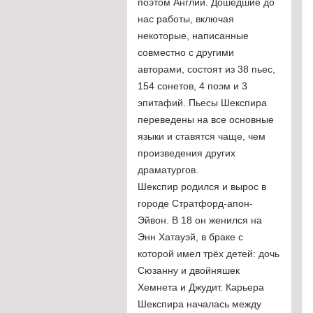
поэтом Англии. Дошедшие до
нас работы, включая
некоторые, написанные
совместно с другими
авторами, состоят из 38 пьес,
154 сонетов, 4 поэм и 3
эпитафий. Пьесы Шекспира
переведены на все основные
языки и ставятся чаще, чем
произведения других
драматургов.
Шекспир родился и вырос в
городе Стратфорд-апон-
Эйвон. В 18 он женился на
Энн Хатауэй, в браке с
которой имел трёх детей: дочь
Сюзанну и двойняшек
Хемнета и Джудит. Карьера
Шекспира началась между