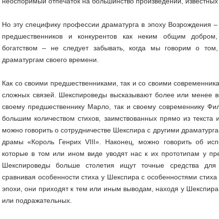
неоспоримый отпечаток на большинство произведений, известных
Но эту специфику профессии драматурга в эпоху Возрождения –
предшественников и конкурентов как неким общим добром
богатством – не следует забывать, когда мы говорим о то
драматургам своего времени.
Как со своими предшественниками, так и со своими современни
сложных связей. Шекспироведы высказывают более или менее ве
своему предшественнику Марло, так и своему современнику Ф
большим количеством стихов, заимствованных прямо из текста 
можно говорить о сотрудничестве Шекспира с другими драматурга
драмы «Король Генрих VIII». Наконец, можно говорить об исп
которые в том или ином виде уводят нас к их прототипам у пр
Шекспироведы больше столетия ищут точные средства для 
сравнивая особенности стиха у Шекспира с особенностями стиха 
эпохи, они приходят к тем или иным выводам, находя у Шекспира
или подражательных.