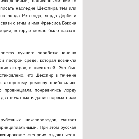
оизведениями, написанными кем-то
иписать наследие Шекспира тем или
ена лорда Ретленда, лорда Дерби и
 связи с этим и имя Френсиса Бэкона
еории, которую можно было назвать
оисках лучшего заработка юноша
той пестрой среде, которая возникла
щих актеров, и писателей. Это был
становлено, что Шекспир в течение
к актерскому ремеслу прибавились
го провинциала понравились лорду
 два печатных издания первых поэм
арубежных шекспироведов, считает
принципиальными. При этом русская
кспировские «теории» отдают честь