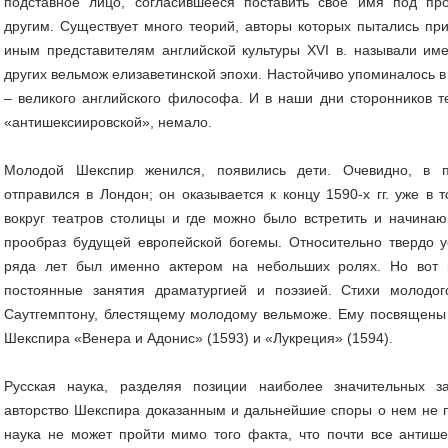
подставное лицо, согласившееся поставить свое имя под пр
другим. Существует много теорий, авторы которых пытались пр
иным представителям английской культуры XVI в. называли им
других вельмож елизаветинской эпохи. Настойчиво упоминалось в
– великого английского философа. И в наши дни сторонников т
«антишексиировской», немало.
Молодой Шекспир женился, появились дети. Очевидно, в п
отправился в Лондон; он оказывается к концу 1590-х гг. уже в 
вокруг театров столицы и где можно было встретить и начинаю
прообраз будущей европейской богемы. Относительно твердо у
ряда лет был именно актером на небольших ролях. Но вот 
постоянные занятия драматургией и поэзией. Стихи молодо
Саутгемптону, блестящему молодому вельможе. Ему посвящены
Шекспира «Венера и Адонис» (1593) и «Лукреция» (1594).
Русская наука, разделяя позиции наиболее значительных з
авторство Шекспира доказанным и дальнейшие споры о нем не 
наука не может пройти мимо того факта, что почти все антише