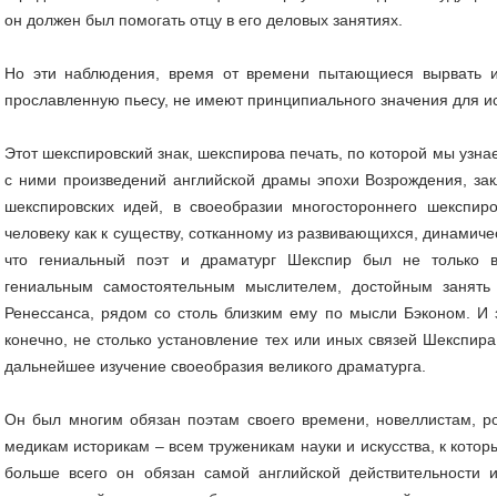
он должен был помогать отцу в его деловых занятиях.
Но эти наблюдения, время от времени пытающиеся вырвать 
прославленную пьесу, не имеют принципиального значения для и
Этот шекспировский знак, шекспирова печать, по которой мы узна
с ними произведений английской драмы эпохи Возрождения, зак
шекспировских идей, в своеобразии многостороннего шекспиро
человеку как к существу, сотканному из развивающихся, динамиче
что гениальный поэт и драматург Шекспир был не только 
гениальным самостоятельным мыслителем, достойным занять
Ренессанса, рядом со столь близким ему по мысли Бэконом. И 
конечно, не столько установление тех или иных связей Шекспира
дальнейшее изучение своеобразия великого драматурга.
Он был многим обязан поэтам своего времени, новеллистам, 
медикам историкам – всем труженикам науки и искусства, к кото
больше всего он обязан самой английской действительности 