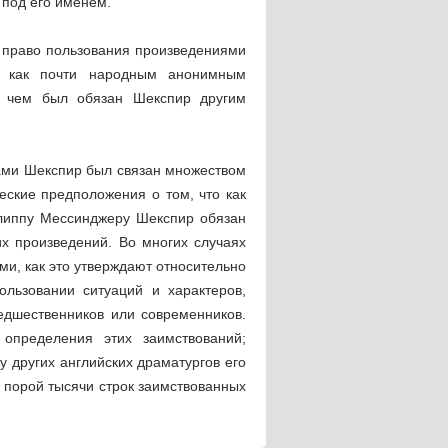
 под его именем.
 право пользования произведениями
, как почти народным анонимным
м, чем был обязан Шекспир другим
ками Шекспир был связан множеством
ские предположения о том, что как
илиппу Мессинджеру Шекспир обязан
их произведений. Во многих случаях
ми, как это утверждают относительно
ользовании ситуаций и характеров,
едшественников или современников.
определения этих заимствований;
у других английских драматургов его
 порой тысячи строк заимствованных