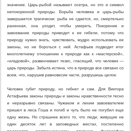
значение. Царь-рыбой называют осетра, но это и символ
непокоренной природы. Борьба человека и царь-рыбы
завершается трагически: рыба не сдается, но, смертельно
раненная, она уходит, чтобы умереть. Покорение и
завоевание природы приводит к ее гибели, потому что
природу нужно знать, чувствовать, мудро использовать ее
законы, но не бороться с ней. Астафьев подводит итог
многолетнему отношению к природе как к «мастерской»,
«кладовой», развенчивает тезис, гласящий, что человек —
царь природы. Забыта истина, что в природе все связано со
всем, что, нарушив равновесие части, разрушишь целое.
Человек губит природу, но гибнет и сам. Для Виктора
Астафьева законы природы и законы нравственности тесно
и неразрывно связаны. Чужаком и лихим завоевателем
пришел в леса Гоша и погиб и чуть было не погубил еще
одну жизнь. Но страшнее всего то, что люди, живущие не
один десяток лет в заповедных местах, постепенно