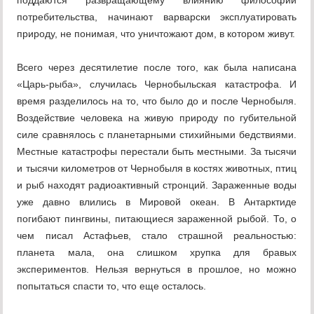
поддаются развращающему влиянию философии
потребительства, начинают варварски эксплуатировать
природу, не понимая, что уничтожают дом, в котором живут.
Всего через десятилетие после того, как была написана
«Царь-рыба», случилась Чернобыльская катастрофа. И
время разделилось на то, что было до и после Чернобыля.
Воздействие человека на живую природу по губительной
силе сравнялось с планетарными стихийными бедствиями.
Местные катастрофы перестали быть местными. За тысячи
и тысячи километров от Чернобыля в костях животных, птиц
и рыб находят радиоактивный стронций. Зараженные воды
уже давно влились в Мировой океан. В Антарктиде
погибают пингвины, питающиеся зараженной рыбой. То, о
чем писал Астафьев, стало страшной реальностью:
планета мала, она слишком хрупка для бравых
экспериментов. Нельзя вернуться в прошлое, но можно
попытаться спасти то, что еще осталось.