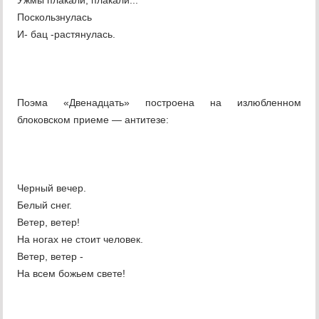
Ужмы плакали, плакали...
Поскользнулась
И- бац -растянулась.
Поэма «Двенадцать» построена на излюбленном
блоковском приеме — антитезе:
Черный вечер.
Белый снег.
Ветер, ветер!
На ногах не стоит человек.
Ветер, ветер -
На всем божьем свете!