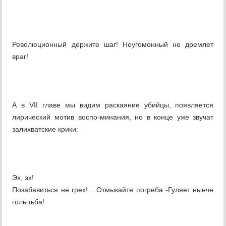
Революционный держите шаг! Неугомонный не дремлет
враг!
А в VII главе мы видим раскаяние убийцы, появляется
лирический мотив воспо-минания, но в конце уже звучат
залихватские крики:
Эх, эх!
Позабавиться не грех!... Отмыкайте погреба -Гуляет нынче
голытьба!