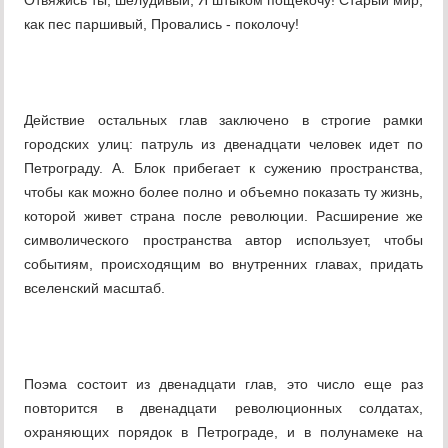
Отвяжись ты, шелудивый, Я штыком пощекочу! Старый мир,
как пес паршивый, Провались - поколочу!
Действие остальных глав заключено в строгие рамки
городских улиц: патруль из двенадцати человек идет по
Петрограду. А. Блок прибегает к сужению пространства,
чтобы как можно более полно и объемно показать ту жизнь,
которой живет страна после революции. Расширение же
символического пространства автор использует, чтобы
событиям, происходящим во внутренних главах, придать
вселенский масштаб.
Поэма состоит из двенадцати глав, это число еще раз
повторится в двенадцати революционных солдатах,
охраняющих порядок в Петрограде, и в полунамеке на