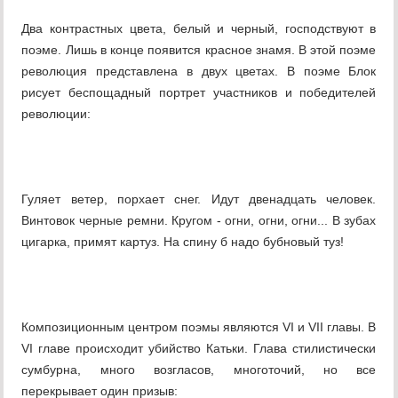
Два контрастных цвета, белый и черный, господствуют в
поэме. Лишь в конце появится красное знамя. В этой поэме
революция представлена в двух цветах. В поэме Блок
рисует беспощадный портрет участников и победителей
революции:
Гуляет ветер, порхает снег. Идут двенадцать человек.
Винтовок черные ремни. Кругом - огни, огни, огни... В зубах
цигарка, примят картуз. На спину б надо бубновый туз!
Композиционным центром поэмы являются VI и VII главы. В
VI главе происходит убийство Катьки. Глава стилистически
сумбурна, много возгласов, многоточий, но все
перекрывает один призыв: