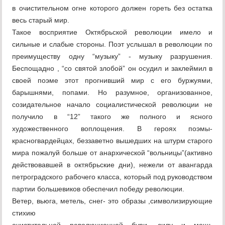
в очистительном огне которого должен гореть без остатка
весь старый мир.
Такое восприятие Октябрьской революции имело и
сильные и слабые стороны. Поэт услышал в революции по
преимуществу одну “музыку” - музыку разрушения.
Беспощадно , “со святой злобой” он осудил и заклеймил в
своей поэме этот прогнивший мир с его буржуями,
барышнями, попами. Но разумное, организованное,
созидательное начало социалистической революции не
получило в “12” такого же полного и ясного
художественного воплощения. В героях поэмы-
красногвардейцах, беззаветно вышедших на штурм старого
мира пожалуй больше от анархической “вольницы”(активно
действовавшей в октябрьские дни), нежели от авангарда
петроградского рабочего класса, который под руководством
партии большевиков обеспечил победу революции.
Ветер, вьюга, метель, снег- это образы ,символизирующие
стихию