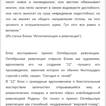
несет новое и неожиданное; она жестоко обманывает
многих; она легко калечит в своем водовороте достойного;
она часто выносит на сушу невредимым недостойных; но
это не меняет ни общего направления потока, ни того
грозного и оглушительного шума. Гул этот все равно о
великом.”
(Из статьи Блока “Интеллигенция и революция”)
Блок восторженно принял Октябрьскую революцию.
Октябрьская революция открыла Блока как художника,
вдохновила его на создание “12” -лучшего его
произведения, закончив которое он обычно беспощадно
строгий к себе, сказал: “Сегодня я- гений!”
В “12” Блок с громадным вдохновением и блистательным
мастерством запечатлел открывавшийся ему в
романтических пожарах и метелях образ освобожденной
революцией Родины. Он понял и принял Октябрьскую
революцию как стихийный, неудержимый “мировой пожар”,