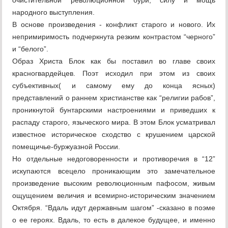
очистительной революционной бури, силу и мощь
народного выступления.
В основе произведения - конфликт старого и нового. Их
непримиримость подчеркнута резким контрастом “черного”
и “белого”.
Образ Христа Блок как бы поставил во главе своих
красногвардейцев. Поэт исходил при этом из своих
субъективных( и самому ему до конца ясных)
представлений о раннем христианстве как “религии рабов”,
проникнутой бунтарскими настроениями и приведших к
распаду старого, языческого мира. В этом Блок усматривал
известное историческое сходство с крушением царской
помещичье-буржуазной России.
Но отдельные недоговоренности и противоречия в “12”
искупаются всецело проникающим это замечательное
произведение высоким революционным пафосом, живым
ощущением величия и всемирно-историческим значением
Октября. “Вдаль идут державным шагом” -сказано в поэме
о ее героях. Вдаль, то есть в далекое будущее, и именно