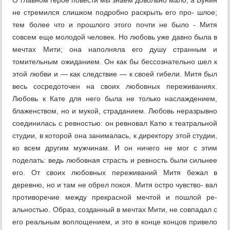
О главном герое повести мы знаем довольно мало, а Бунин
не стремился слишком подробно раскрыть его про- шлое;
тем более что и прошлого этого почти не было - Митя
совсем еще молодой человек. Но любовь уже давно была в
мечтах Мити; она наполняла его душу странным и
томительным ожиданием. Он как бы бессознательно шел к
этой любви и — как следствие — к своей гибели. Митя был
весь сосредоточен на своих любовных переживаниях.
Любовь к Кате для него была не только наслаждением,
блаженством, но и мукой, страданием. Любовь неразрыв­но
соединилась с ревностью: он ревновал Катю к театраль­ной
студии, в которой она занималась, к директору этой студии,
ко всем другим мужчинам. И он ничего не мог с этим
поделать: ведь любовная страсть и ревность были сильнее
его. От своих любовных переживаний Митя бежал в
деревню, но и там не обрел покоя. Митя остро чувство- вал
противоречие между прекрасной мечтой и пошлой ре­
альностью. Образ, созданный в мечтах Мити, не совпадал с
его реальным воплощением, и это в конце концов при­вело