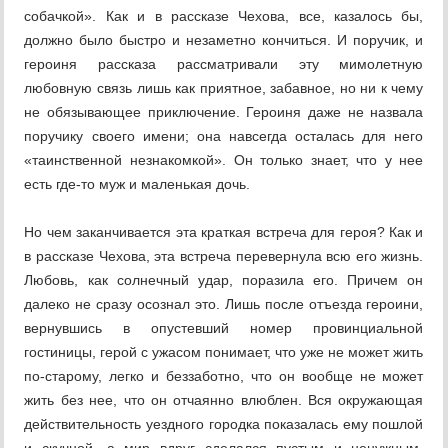
собачкой». Как и в рассказе Чехова, все, каза­лось бы,
должно было быстро и незаметно кончиться. И поручик, и
героиня рассказа рассматривали эту мимолет­ную
любовную связь лишь как приятное, забавное, но ни к чему
не обязывающее приключение. Героиня даже не назвала
поручику своего имени; она навсегда осталась для него
«таинственной незнакомкой». Он только знает, что у нее
есть где-то муж и маленькая дочь.
Но чем заканчивается эта краткая встреча для героя? Как и
в рассказе Чехова, эта встреча перевернула всю его жизнь.
Любовь, как солнечный удар, поразила его. При­чем он
далеко не сразу осознал это. Лишь после отъезда героини,
вернувшись в опустевший номер провинциальной
гостиницы, герой с ужасом понимает, что уже не может жить
по-старому, легко и беззаботно, что он вообще не может
жить без нее, что он отчаянно влюблен. Вся окру­жающая
действительность уездного городка показалась ему пошлой