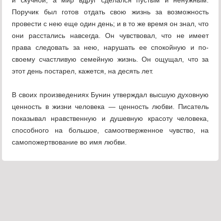
и скучной, а мир вдруг сделался пустым и ненуж­ным.
Поручик был готов отдать свою жизнь за возмож­ность
провести с нею еще один день; и в то же время он знал, что
они расстались навсегда. Он чувствовал, что не имеет
права следовать за нею, нарушать ее спокойную и по-
своему счастливую семейную жизнь. Он ощущал, что за
этот день постарел, кажется, на десять лет.
В своих произведениях Бунин утверждал высшую ду­ховную
ценность в жизни человека — ценность любви. Пи­сатель
показывал нравственную и душевную красоту че­ловека,
способного на большое, самоотверженное чувство, на
самопожертвование во имя любви.