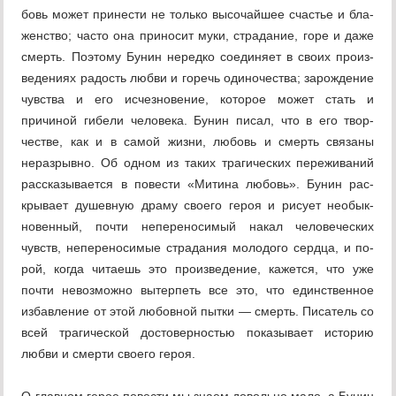
бовь может принести не только высочайшее счастье и бла­
женство; часто она приносит муки, страдание, горе и даже
смерть. Поэтому Бунин нередко соединяет в своих произ­
ведениях радость любви и горечь одиночества; зарожде­ние
чувства и его исчезновение, которое может стать и
причиной гибели человека. Бунин писал, что в его твор­
честве, как и в самой жизни, любовь и смерть связаны
неразрывно. Об одном из таких трагических переживаний
рассказывается в повести «Митина любовь». Бунин рас­
крывает душевную драму своего героя и рисует необык­
новенный, почти непереносимый накал человеческих
чувств, непереносимые страдания молодого сердца, и по­
рой, когда читаешь это произведение, кажется, что уже
почти невозможно вытерпеть все это, что единственное
избавление от этой любовной пытки — смерть. Писатель со
всей трагической достоверностью показывает историю
любви и смерти своего героя.