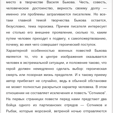
место в творчестве Василя Быкова. Честь, совесть,
человеческое достоинство, верность своему долгу —
именно эти проблемы затрагиваются писателем. Но все-
таки главной темой творчества Быкова остается,
безусловно, тема героизма. Причем писателя интересует
не столько его внешнее проявление, сколько то, каким
путем человек приходит к подвигу, к самопожертвованию,
почему, во имя чего совершает героический поступок.
Характерной особенностью военных повестей Быкова
является то, что в центре изображения оказывается
человек в экстремальной ситуации, и положение таково, что
герой должен немедленно сделать выбор: героическая
смерть или позорная жизнь предателя. И к такому приему
автор прибегает не случайно, ведь в обычной обстановке
не может полностью раскрыться характер человека. В этом
отношении не составляет исключения и повесть “Сотников”.
На первых страницах повести перед нами предстают два
бойца одного из партизанских отрядов — Сотников и
Рыбак, которые морозной, ветреной ночью отправляются