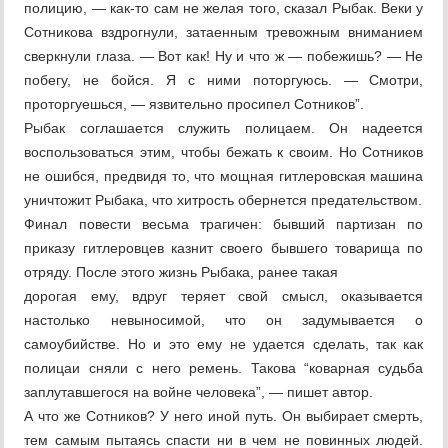
полицию, — как-то сам не желая того, сказал Рыбак. Веки у
Сотникова вздрогнули, затаенным тревожным вниманием
сверкнули глаза. — Вот как! Ну и что ж — побежишь? — Не
побегу, не бойся. Я с ними поторгуюсь. — Смотри,
проторгуешься, — язвительно просипел Сотников”.
Рыбак соглашается служить полицаем. Он надеется
воспользоваться этим, чтобы бежать к своим. Но Сотников
не ошибся, предвидя то, что мощная гитлеровская машина
уничтожит Рыбака, что хитрость обернется предательством.
Финал повести весьма трагичен: бывший партизан по
приказу гитлеровцев казнит своего бывшего товарища по
отряду. После этого жизнь Рыбака, ранее такая
дорогая ему, вдруг теряет свой смысл, оказывается
настолько невыносимой, что он задумывается о
самоубийстве. Но и это ему не удается сделать, так как
полицаи сняли с него ремень. Такова “коварная судьба
заплутавшегося на войне человека”, — пишет автор.
А что же Сотников? У него иной путь. Он выбирает смерть,
тем самым пытаясь спасти ни в чем не повинных людей.