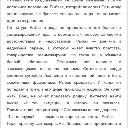
то невольным раздражением. Но Быков показывает вполне
достойное поведение Рыбака, который помогает Сотникову
нести оружие, не бросает его одного, когда тот не может
идти из-за ранения.
По натуре Рыбак отнюдь не предатель и тем более не
замаскированный враг, а нормальный человек со своими
достоинствами и недостатками. Рыбак — крепкий и
надежный парень, в котором живет чувство братства,
товарищества, взаимовыручки. Но таков он в обычной
боевой обстановке. Оставшись же наедине с
задыхающимся от кашля раненым Сотниковым среди
снежных сугробов, без пищи и в постоянной тревоге быть
схваченным фашистами, Рыбак срывается. И когда он
попадает в плен, в его душе происходит надлом. Он хочет
жить. Боец не хочет предавать родину, пытается найти
выход из той ситуации, в которой он оказался.
Примечателен его разговор с Сотниковым после допроса:
“Ты послушай, — помолчав, горячо зашептал Рыбак. —
Надо прикинуться смирными. Знаешь, мне предложили в