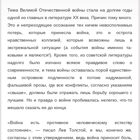
Тема Великой Отечественной войны ста­ла на долгие годы
одной из главных в лите­ратуре XX века. Причин тому много.
Это и непреходящее осознание тех ничем невосполнимых
потерь, которые принесла война, это и острота
нравственных колли­зий, которые возможны лишь в
экстремаль­ной ситуации (а события войны именно та­
ковыми и являются!). Кроме того, из совет­ской литературы
надолго было изгнано всякое правдивое слово о
современности, и тема войны оставалась порой единствен­
ным островком подлинности в потоке наду­манной,
фальшивой прозы, где все кон­фликты, согласно указаниям
«свыше», должны были отражать лишь борьбу хоро­шего с
лучшим. Но и правда о войне проби­валась нелегко, что-то
мешало сказать ее до конца.
«Война есть противное человеческому естеству
состояние», — писал Лев Толстой, и мы, конечно же,
согласны с этим утверж­дением, ведь война приносит боль,