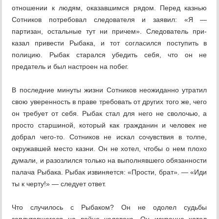
отношении к людям, оказавшимся ря­дом. Перед казнью
Сотников потребовал следователя и заявил: «Я —
партизан, ос­тальные тут ни причем». Следователь при­
казал привести Рыбака, и тот согласился поступить в
полицию. Рыбак старался убе­дить себя, что он не
предатель и был наст­роен на побег.
В последние минуты жизни Сотников нео­жиданно утратил
свою уверенность в праве требовать от других того же, чего
он требует от себя. Рыбак стал для него не сволочью, а
просто старшиной, который как гражданин и человек не
добрал чего-то. Сотников не искал сочувствия в толпе,
окружавшей мес­то казни. Он не хотел, чтобы о нем плохо
ду­мали, и разозлился только на выполнявшего обязанности
палача Рыбака. Рыбак извиня­ется: «Прости, брат». — «Иди
ты к черту!» — следует ответ.
Что случилось с Рыбаком? Он не одолел судьбы