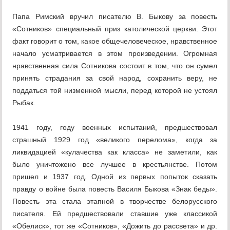
Папа Римский вручил писателю В. Быкову за повесть
«Сотников» специальный приз католической церкви. Этот
факт говорит о том, какое общечеловеческое, нравствен­ное
начало усматривается в этом произве­дении. Огромная
нравственная сила Сотникова состоит в том, что он сумел
принять страдания за свой народ, сохранить веру, не
поддаться той низменной мысли, перед которой не устоял
Рыбак.
1941 году, году военных испытаний, пред­шествовал
страшный 1929 год «великого перелома», когда за
ликвидацией «кулаче­ства как класса» не заметили, как
было уничтожено все лучшее в крестьянстве. По­том
пришел и 1937 год. Одной из первых попыток сказать
правду о войне была по­весть Василя Быкова «Знак беды».
Повесть эта стала этапной в творчестве белорус­ского
писателя. Ей предшествовали став­шие уже классикой
«Обелиск», тот же «Сот­ников», «Дожить до рассвета» и др.