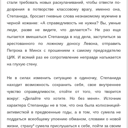
стали требовать новых раскулачиваний, чтобы отвести по­
дозрения в потворстве классовому врагу, именно она,
Степанида, бросает гневные слова незнакомому мужчине в
черной ко­жанке: «А справедливость не нужна? Вы, умные
люди, разве не видите, что делает­ся?» Не раз еще
пытается вмешаться Степанида в ход дела, заступиться за
арес­тованного по ложному доносу Левона, от­править
Петрока в Минск с прошением к самому председателю
ЦИК. И всякий раз ее сопротивление неправде натыкается
на глухую стену.
Не в силах изменить ситуацию в одиноч­ку, Степанида
находит возможность сохра­нить себя, свое внутреннее
чувство спра­ведливости, отойти от того, что творится
вокруг: «Делайте что хотите. Но без меня». Источник
характера Степаниды не в том, что она была колхозницей-
активисткой в предвоенные годы, а в том, что сумела не
поддаться всеобщему упоению обманом, словами о новой
жизни, страху* сумела прислушаться к себе, пойти за своим