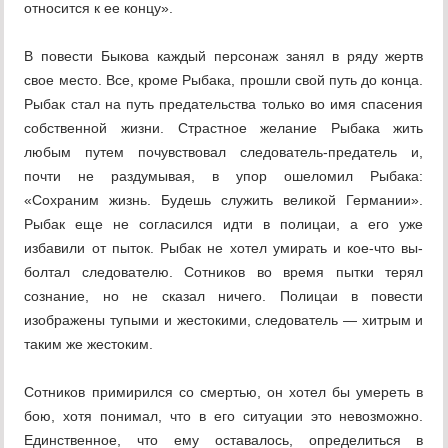
относится к ее концу».
В повести Быкова каждый персонаж за­нял в ряду жертв
свое место. Все, кроме Рыбака, прошли свой путь до конца.
Рыбак стал на путь предательства только во имя спасения
собственной жизни. Страстное желание Рыбака жить
любым путем почув­ствовал следователь-предатель и,
почти не раздумывая, в упор ошеломил Рыбака:
«Сохраним жизнь. Будешь служить вели­кой Германии».
Рыбак еще не согласился идти в полицаи, а его уже
избавили от пы­ток. Рыбак не хотел умирать и кое-что вы­
болтал следователю. Сотников во время пытки терял
сознание, но не сказал ниче­го. Полицаи в повести
изображены тупыми и жестокими, следователь — хитрым и
та­ким же жестоким.
Сотников примирился со смертью, он хотел бы умереть в
бою, хотя понимал, что в его ситуации это невозможно.
Единст­венное, что ему оставалось, определиться в