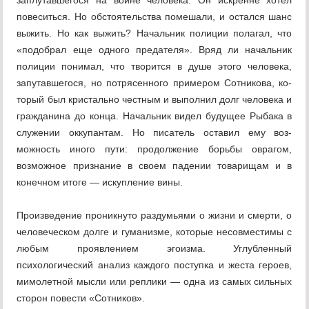
заплутавшегося на войне человека. Он искренне хотел
повеситься. Но обстоя­тельства помешали, и остался шанс
выжить. Но как выжить? Начальник полиции полагал, что
«подобрал еще одного предателя». Вряд ли начальник
полиции понимал, что творит­ся в душе этого человека,
запутавшегося, но потрясенного примером Сотникова, ко­
торый был кристально честным и выполнил долг человека и
гражданина до конца. На­чальник видел будущее Рыбака в
служении оккупантам. Но писатель оставил ему воз­
можность иного пути: продолжение борьбы оврагом,
возможное признание в своем па­дении товарищам и в
конечном итоге — ис­купление вины.
Произведение проникнуто раздумьями о жизни и смерти, о
человеческом долге и гуманизме, которые несовместимы с
лю­бым проявлением эгоизма. Углубленный
психологический анализ каждого поступка и жеста героев,
мимолетной мысли или реплики — одна из самых сильных
сторон повести «Сотников».