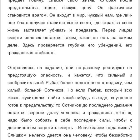
предает Родину, спасая свою жизнь, которая после
предательства теряет всякую цену. Он фактически
становится вра­гом. Он входит в мир, чуждый нам, где лич­
ное благополучие ставится выше всего, где страх за свою
жизнь заставляет убивать и предавать. Перед лицом
смерти человек ос­тается таким, каков он есть на самом
деле. Здесь проверяется глубина его убеждений, его
гражданская стойкость.
Отправляясь на задание, они по-разному реагируют на
предстоящую опасность, и ка­жется, что сильный и
сообразительный Ры­бак более подготовлен к подвигу, чем
хилый, больной Сотников. Но если Рыбак, который всю
жизнь «ухитрялся найти какой-нибудь выход», внутренне
готов к предательству, то Сотников до последнего дыхания
остает­ся верным долгу человека и гражданина. «Что ж,
надо было собрать в себе последние силы, чтобы с
достоинством встретить смерть... Иначе зачем тогда жизнь?
Слиш­ком нелегко дается она человеку, чтобы без­заботно