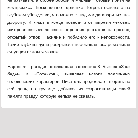
не активный, а скорее робкий и мирный, готовый пойти на
компромисс. Бесконечное терпение Петрока основано на
глубоком убеждении, что можно с людь­ми договориться по-
доброму. И лишь в кон­це повести этот мирный человек,
исчерпав весь запас своего терпения, решается на протест,
открытый отпор. Насилие и побу­дило его к непокорности.
Такие глубины ду­ши раскрывает необычная, экстремальная
ситуация в этом человеке.
Народная трагедия, показанная в повес­тях В. Быкова «Знак
беды» и «Сотников», выявляет истоки подлинных
человеческих характеров. Писатель продолжает творить по
сей день, по крупице добывая из сокро­вищницы своей
памяти правду, которую нельзя не сказать.