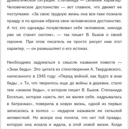
драматической ситуации. Степанида — силь­ный характер.
Человеческое достоинство — вот главное, что движет ее
поступками. «За свою трудную жизнь она все-таки познала
правду и по крохам обрела свое человечес­кое достоинство.
А тот, кто однажды почув­ствовал себя человеком, никогда
уже не станет скотом», — так пишет В. Быков о своей
героине. При этом писатель не про­сто рисует нам этот
характер, — он размы­шляет о его истоках.
Необходимо задуматься о смысле назва­ния повести —
«Знак беды». Это цитата из стихотворения А. Твардовского,
написан­ного в 1945 году: «Перед войной, как будто в знак
беды...» То, что творилось еще до войны в деревне, стало
тем «знаком беды», о котором пишет В. Быков. Степанида
Богатько, которая «шесть лет, не жалея себя, надрывалась
в батрачках», поверила в но­вую жизнь, одной из первых
записалась в колхоз — недаром называли ее сельской
активисткой. Но вскоре она поняла, что нет той правды,
которую она искала и ждала, в этой новой жизни. Когда