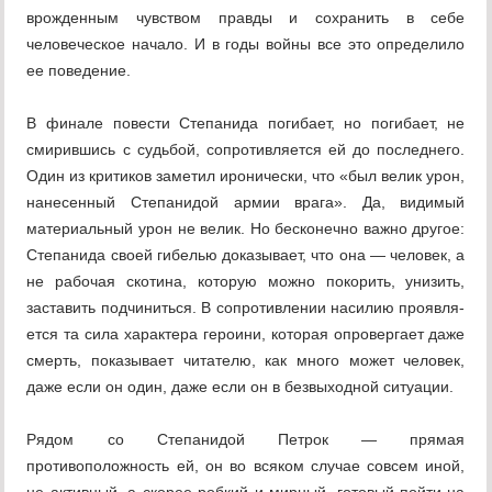
врож­денным чувством правды и сохранить в се­бе
человеческое начало. И в годы войны все это определило
ее поведение.
В финале повести Степанида погибает, но погибает, не
смирившись с судьбой, со­противляется ей до последнего.
Один из критиков заметил иронически, что «был ве­лик урон,
нанесенный Степанидой армии врага». Да, видимый
материальный урон не велик. Но бесконечно важно другое:
Степанида своей гибелью доказывает, что она — человек, а
не рабочая скотина, которую можно покорить, унизить,
заставить подчи­ниться. В сопротивлении насилию проявля­
ется та сила характера героини, которая опровергает даже
смерть, показывает чи­тателю, как много может человек,
даже ес­ли он один, даже если он в безвыходной си­туации.
Рядом со Степанидой Петрок — прямая
противоположность ей, он во всяком случае совсем иной,