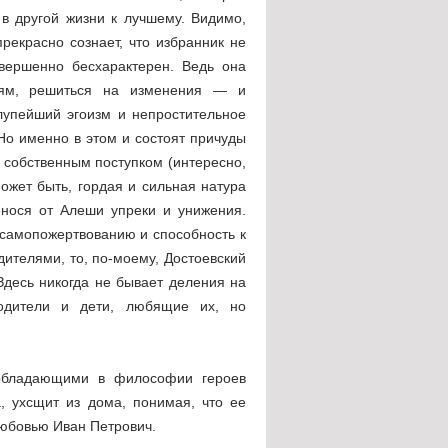
 в другой жизни к лучшему. Видимо,
рекрасно сознает, что избранник не
овершенно бесхарактерен. Ведь она
стям, решиться на изменения — и
глупейший эгоизм и непростительное
Но именно в этом и состоят причуды
 собственным поступком (интересно,
ожет быть, гордая и сильная натура
нося от Алеши упреки и унижения.
самопожертвованию и способность к
ителями, то, по-моему, Достоевский
Здесь никогда не бывает деления на
одители и дети, любящие их, но
еобладающими в философии героев
, ухсщит из дома, понимая, что ее
любовью Иван Петрович.