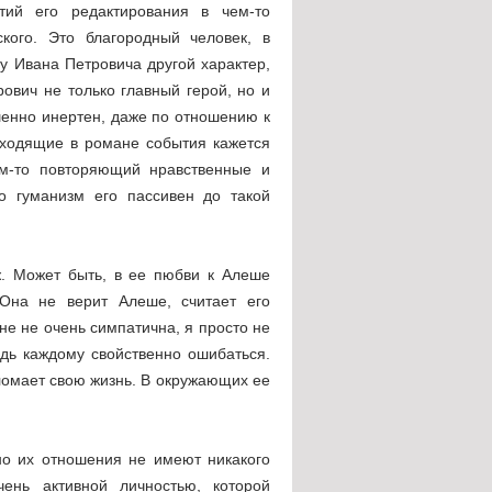
тий его редактирования в чем-то
кого. Это благородный человек, в
 у Ивана Петровича другой характер,
ович не только главный герой, но и
шенно инертен, даже по отношению к
сходящие в романе события кажется
ем-то повторяющий нравственные и
но гуманизм его пассивен до такой
ж. Может быть, в ее пюбви к Алеше
 Она не верит Алеше, считает его
не не очень симпатична, я просто не
едь каждому свойственно ошибаться.
 ломает свою жизнь. В окружающих ее
но их отношения не имеют никакого
ень активной личностью, которой