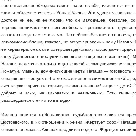
настоятельно необходимо влиять на кого-либо, изменять что-то
этим и объясняется ее любовь к Алеше. Это удивительно: она п
достоин ни ее, ни ее любви, что он малодушен, безволен, с
хорошо понимает его неспособность противостоять трудно
сознательно делает это сама. Полнейшая безответственность, 
легкомыслие Алеши, кажется, не могут привлечь к нему Наташу. 
ее характера: она сама совершает действия, порою даже гордясь
что у Достоевского поступки совершают чаще всего женщины). М
Наташи даже сознательно ищет способы самоуничижения, пере
Пожалуй, главные, доминирующие черты Наташи — готовность к 
совершению поступка. Что же касается ее взаимоотношений с род
очень ярко нарисовал картину взаимоотношений отцов и детей. 
добрых и злых, на виноватых и невиновных. Есть лишь р
разошедшиеся с ними во взглядах.
Именно понятия любовь-жертва, судьба-жертва являются пр
Достоевского, в их отношении к жизни. Жертвует собой Наташа
совместная жизнь с Алешей продлится недолго. Жертвует своей 