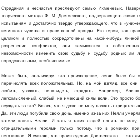
Страдания и несчастья преследуют семью Ихменевых. Наверн
творческого метода Ф. М. Достоевского, подвергающего своих 
испытаниям и достаточно твердо утверждающего, что в «униж
истинного чувства и нравственной правды. Его герои, как пра
целиком и полностью сосредоточены на какой-нибудь личной
разрешение конфликтов, они замыкаются в собственны
невозможности изменить свою судьбу и судьбу родных им 
парадоксальным, необъяснимым.
Может быть, анализируя это произведение, легче было бы о
перечислять всех положительных. Но, на мой взгляд, все они
любить, уважать, ненавидеть, страдать. Например, Алеш
легкомысленный, слабый, не имеющий силы воли. Это просто бо
осуждать за это? Боюсь, что я даже не могу назвать отрицател
Да, эти люди погубили свою дочь, именно из-за них Нелли умерла.
хотели понять Нелли. И хоть я таких людей понять не могу,
отрицательными героями только потому, что в романах при
негативное. Я считаю, что произведения Достоевского — это жиз