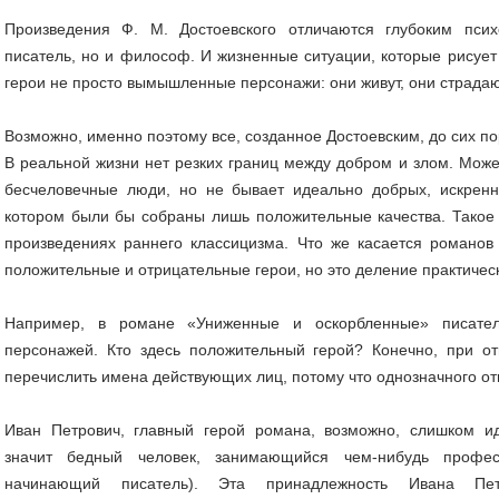
Произведения Ф. М. Достоевского отличаются глубоким псих
писатель, но и философ. И жизненные ситуации, которые рисует 
герои не просто вымышленные персонажи: они живут, они страдаю
Возможно, именно поэтому все, созданное Достоевским, до сих по
В реальной жизни нет резких границ между добром и злом. Может
бесчеловечные люди, но не бывает идеально добрых, искренн
котором были бы собраны лишь положительные качества. Такое 
произведениях раннего классицизма. Что же касается романов 
положительные и отрицательные герои, но это деление практическ
Например, в романе «Униженные и оскорбленные» писатель
персонажей. Кто здесь положительный герой? Конечно, при от
перечислить имена действующих лиц, потому что однозначного отв
Иван Петрович, главный герой романа, возможно, слишком ид
значит бедный человек, занимающийся чем-нибудь профе
начинающий писатель). Эта принадлежность Ивана Пет