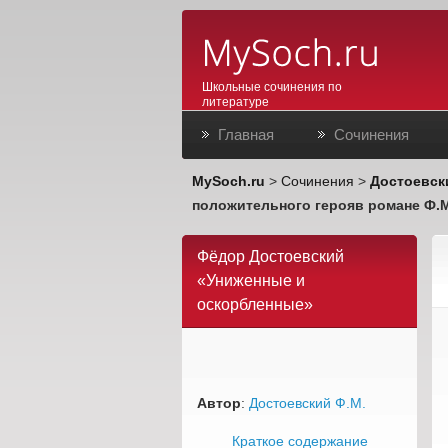
Школьные сочинения по
литературе
Главная
Сочинения
MySoch.ru
>
Сочинения
>
Достоевск
положительного герояв романе Ф.
Фёдор Достоевский
«Униженные и
оскорбленные»
Автор
:
Достоевский Ф.М.
Краткое содержание