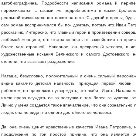
автобиографична. Подробности написания романа й перипе
перекликаются с такими же подробностями в жизни Достоевс
реальной жизни мало кто похож на него. С другой стороны, будь
сам роман воспринимался бы по- другому, потому что Иван Петр
рассказчик. Интересно, что главный герой в произведении совер
любимой женщине, его отстраненность от воздействия на прои
более чем странной. Наверное, он прекрасный человек, в ч
художественные искания Белинского и самого Достоевского, 
степени, что вызывает раздражение.
Наташа, безусловно, положительный и очень сильный персона
видна какая-то детская наивность, присущая первой любви.
ребенком, но продолжает утверждать, что любит. И хоть Наташа м
имею права осуждать ее за поступки и тем более за чувства, в
Лично у меня создается такое впечатление, что она сознательно
людях она не видит ни одного достойного ее человека.
Да, она очень ценит нравственные качества Ивана Петровича, 
продолжения по той простой причине, что она является оч