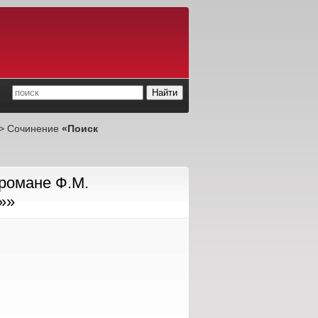
> Сочинение
«Поиск
романе Ф.М.
»»