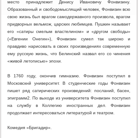
место принадлежит Денису Ивановичу Фонвизину.
Образованный и свободомыслящий человек, Фонвизин всю
свою жизнь был врагом самодержавного произвола, врагом
придворных вельмож, царских любимцев. Пушкин называет
его «сатиры смелым властелином» и «другом свободы»
(«Евгении Онегин»), Фонвизин сумел так широко и
правдиво нарисовать в своих произведениях современную
ему русскую жизнь, что Белинский назвал его со чинения
«живой летописью» эпохи.
В 1760 году, окончив гимназию. Фонвизин поступил в
Московскнй университет. В студенческие годы Фонвизин
пишет ряд сатирических произведений: посланий, басен,
эпиграмм2. По выходе из университета Фонвизин поступил
на службу в Коллегию иностранных дел. Фонвизин
продолжает интересоваться литературой и театром.
Комедия «Бригадир».