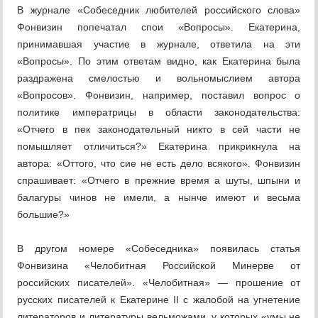
В журнале «Собеседник любителей российского слова»
Фонвизин попечатал спои «Вопросы». Екатерина,
принимавшая участие в журнале, ответила на эти
«Вопросы». По этим ответам видно, как Екатерина была
раздражена смелостью и вольномыслием автора
«Вопросов». Фонвизин, например, поставил вопрос о
политике императрицы в области законодательства:
«Отчего в пек законодательный никто в сей части не
помышляет отличиться?» Екатерина прикрикнула на
автора: «Оттого, что сие не есть дело всякого». Фонвизин
спрашивает: «Отчего в прежние время а шуты, шпыни и
балагуры чинов не имели, а нынче имеют и весьма
большие?»
В другом номере «Собеседника» появилась статья
Фонвизина «Челобитная Российской Минерве от
российских писателей». «Челобитная» — прошение от
русских писателей к Екатерине II с жалобой на угнетение
литераторов и литературы вельможами, у которых «умы не