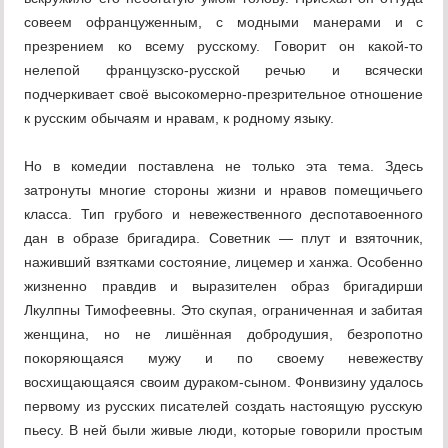
совеем офранцуженным, с модными манерами и с
презрением ко всему русскому. Говорит он какой-то
нелепой французско-русской речью и всячески
подчеркивает своё высокомерно-презрительное отношение
к русским обычаям и нравам, к родному языку.
Но в комедии поставлена не только эта тема. Здесь
затронуты многие стороны жизни и нравов помещичьего
класса. Тип грубого и невежественного деспотавоенного
дан в образе бригадира. Советник — плут и взяточник,
наживший взятками состояние, лицемер и ханжа. Особенно
жизненно правдив и выразителен образ бригадирши
Лкулпны Тимофеевны. Это скупая, ограниченная и забитая
женщина, но не лишённая добродушия, безропотно
покоряющаяся мужу и по своему невежеству
восхищающаяся своим дураком-сыном. Фонвизину удалось
первому из русских писателей создать настоящую русскую
пьесу. В ней были живые люди, которые говорили простым