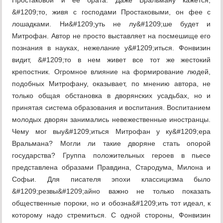
Простаковой и ее брата. Даже Вральману кажется,
&#1209;то, живя с господами Простаковыми, он фее с
лошадками. Ни&#1209;уть не лу&#1209;ше будет и
Митрофан. Автор не просто выставляет на посмешище его
познания в науках, нежелание у&#1209;иться. Фонвизин
видит, &#1209;то в нем живет все тот же жестокий
крепостник. Огромное влияние на формирование людей,
подобных Митрофану, оказывает, по мнению автора, не
только общая обстановка в дворянских усадьбах, но и
принятая система образования и воспитания. Воспитанием
молодых дворян занимались невежественные иностранцы.
Чему мог выу&#1209;иться Митрофан у ку&#1209;ера
Вральмана? Могли ли такие дворяне стать опорой
государства? Группа положительных героев в пьесе
представлена образами Правдина, Стародума, Милона и
Софьи. Для писателя эпохи классицизма было
&#1209;резвы&#1209;айно важно не только показать
общественные пороки, но и обозна&#1209;ить тот идеал, к
которому надо стремиться. С одной стороны, Фонвизин