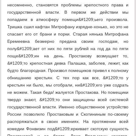
несомненно, становятся проблемы крепостного права и
государственной власти. В первом же действии мы
попадаем в атмосферу помещи&#1209;ьего произвола.
Тришка сшил кафтан Митрофану изрядне-хонько, но это не
спасает его от брани и порки. Старая нянька Митрофана
Еремеевна безмерно предана своим господам, но
полу&#1209;ает от них по пяти рублей на год да по пяти
поще&#1209;ин на день. Простакову возмущает то,
&#1209;то крепостная девка Палашка, заболев, лежит, как
будто благородная. Произвол помещиков привел к полному
обнищанию крестьян. С тех пор как все, &#1209;то у
крестьян ни было, мы отобрали, ни&#1209;его уже содрать
не можем. Такая беда! жалуется Простакова. Но помещики
твердо знают, &#1209;то они защищены всей системой
государственной власти. Именно общественное устройство
России позволило Простаковым и Скотининым по-своему
распоряжаться в своих имениях. На протяжении всей
комедии Фонвизин под&#1209;еркивает скотскую сущность