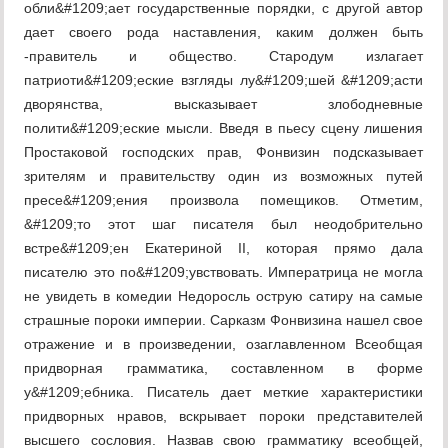
обли&#1209;ает государственные порядки, с другой автор
дает своего рода наставления, каким должен быть
-правитель и общество. Стародум излагает
патриоти&#1209;еские взгляды лу&#1209;шей &#1209;асти
дворянства, высказывает злободневные
полити&#1209;еские мысли. Введя в пьесу сцену лишения
Простаковой господских прав, Фонвизин подсказывает
зрителям и правительству один из возможных путей
пресе&#1209;ения произвола помещиков. Отметим,
&#1209;то этот шаг писателя был неодобрительно
встре&#1209;ен Екатериной II, которая прямо дала
писателю это по&#1209;увствовать. Императрица не могла
не увидеть в комедии Недоросль острую сатиру на самые
страшные пороки империи. Сарказм Фонвизина нашел свое
отражение и в произведении, озаглавленном Всеобщая
придворная грамматика, составленном в форме
у&#1209;ебника. Писатель дает меткие характеристики
придворных нравов, вскрывает пороки представителей
высшего сословия. Назвав свою грамматику всеобщей,