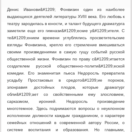
Денис Иванови&#1209; Фонвизин один из наиболее
выдающихся деятелей литературы XVIII века. Его любовь к
театру зародилась в юности, и талант будущего драматурга
заметили еще его гимнази&#1209;еские у&#1209;ителя. С
те&#1209;ением времени углублялись просветительские
взгляды Фонвизина, крепло его стремление вмешиваться
своими произведениями в самую гущу событий русской
общественной жизни. Фонвизин по праву с&#1209;итается
создателем русской общественно-полити&#1209;еской
комедии. Его знаменитая пьеса Недоросль превратила
усадьбу Простаковых в средото&#1209;ие пороков,
злонравия достойных плодов, которые драматург
обли&#1209;ает со свойственными ему злословием,
сарказмом, иронией. Недоросль произведение
многотемное. Здесь поднимаются вопросы о неуклонном
исполнении должности каждым гражданином, о характере
семейных отношений в современной автору России, о
системе воспитания и образования. Но главными,