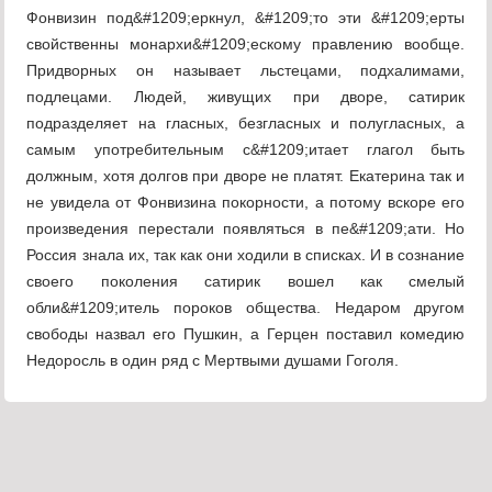
Фонвизин под&#1209;еркнул, &#1209;то эти &#1209;ерты
свойственны монархи&#1209;ескому правлению вообще.
Придворных он называет льстецами, подхалимами,
подлецами. Людей, живущих при дворе, сатирик
подразделяет на гласных, безгласных и полугласных, а
самым употребительным с&#1209;итает глагол быть
должным, хотя долгов при дворе не платят. Екатерина так и
не увидела от Фонвизина покорности, а потому вскоре его
произведения перестали появляться в пе&#1209;ати. Но
Россия знала их, так как они ходили в списках. И в сознание
своего поколения сатирик вошел как смелый
обли&#1209;итель пороков общества. Недаром другом
свободы назвал его Пушкин, а Герцен поставил комедию
Недоросль в один ряд с Мертвыми душами Гоголя.