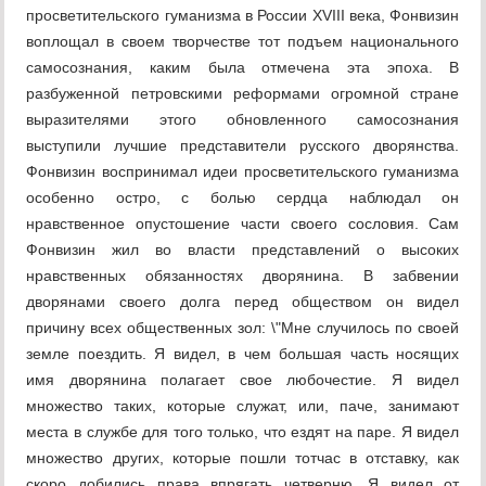
просветительского гуманизма в России XVIII века, Фонвизин
воплощал в своем творчестве тот подъем национального
самосознания, каким была отмечена эта эпоха. В
разбуженной петровскими реформами огромной стране
выразителями этого обновленного самосознания
выступили лучшие представители русского дворянства.
Фонвизин воспринимал идеи просветительского гуманизма
особенно остро, с болью сердца наблюдал он
нравственное опустошение части своего сословия. Сам
Фонвизин жил во власти представлений о высоких
нравственных обязанностях дворянина. В забвении
дворянами своего долга перед обществом он видел
причину всех общественных зол: \"Мне случилось по своей
земле поездить. Я видел, в чем большая часть носящих
имя дворянина полагает свое любочестие. Я видел
множество таких, которые служат, или, паче, занимают
места в службе для того только, что ездят на паре. Я видел
множество других, которые пошли тотчас в отставку, как
скоро добились права впрягать четверню. Я видел от