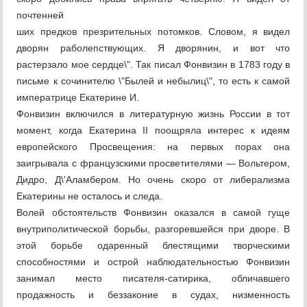
почтенней
ших предков презрительных потомков. Словом, я видел
дворян раболепствующих. Я дворянин, и вот что
растерзало мое сердце\". Так писал Фонвизин в 1783 году в
письме к сочинителю \"Былей и небылиц\", то есть к самой
императрице Екатерине И.
Фонвизин включился в литературную жизнь России в тот
момент, когда Екатерина II поощряла интерес к идеям
европейского Просвещения: на первых порах она
заигрывала с французскими просветителями — Вольтером,
Дидро, Д\'Аламбером. Но очень скоро от либерализма
Екатерины не осталось и следа.
Волей обстоятельств Фонвизин оказался в самой гуще
внутриполитической борьбы, разгоревшейся при дворе. В
этой борьбе одаренный блестящими творческими
способностями и острой наблюдательностью Фонвизин
занимал место писателя-сатирика, обличавшего
продажность и беззаконие в судах, низменность