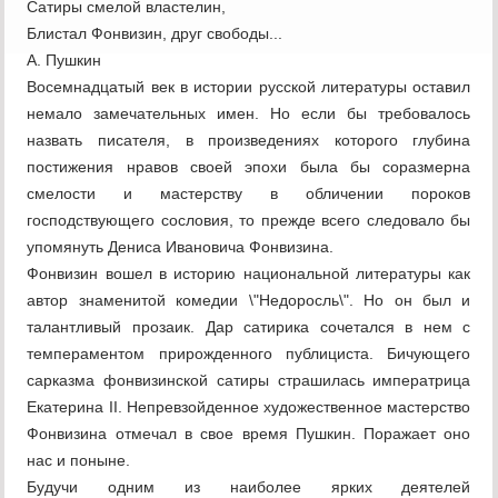
Сатиры смелой властелин,
Блистал Фонвизин, друг свободы...
А. Пушкин
Восемнадцатый век в истории русской литературы оставил
немало замечательных имен. Но если бы требовалось
назвать писателя, в произведениях которого глубина
постижения нравов своей эпохи была бы соразмерна
смелости и мастерству в обличении пороков
господствующего сословия, то прежде всего следовало бы
упомянуть Дениса Ивановича Фонвизина.
Фонвизин вошел в историю национальной литературы как
автор знаменитой комедии \"Недоросль\". Но он был и
талантливый прозаик. Дар сатирика сочетался в нем с
темпераментом прирожденного публициста. Бичующего
сарказма фонвизинской сатиры страшилась императрица
Екатерина II. Непревзойденное художественное мастерство
Фонвизина отмечал в свое время Пушкин. Поражает оно
нас и поныне.
Будучи одним из наиболее ярких деятелей