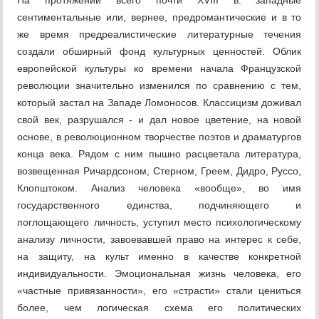
На протяжении всего почти XVIII в. западные
сентиментальные или, вернее, предромантические и в то
же время предреалистические литературные течения
создали обширный фонд культурных ценностей. Облик
европейской культуры ко времени начала Французской
революции значительно изменился по сравнению с тем,
который застал на Западе Ломоносов. Классицизм доживал
свой век, разрушался - и дал новое цветение, на новой
основе, в революционном творчестве поэтов и драматургов
конца века. Рядом с ним пышно расцветала литература,
возвещенная Ричардсоном, Стерном, Греем, Дидро, Руссо,
Клопштоком. Анализ человека «вообще», во имя
государственного единства, подчиняющего и
поглощающего личность, уступил место психологическому
анализу личности, завоевавшей право на интерес к себе,
на защиту, на культ именно в качестве конкретной
индивидуальности. Эмоциональная жизнь человека, его
«частные привязанности», его «страсти» стали цениться
более, чем логическая схема его политических