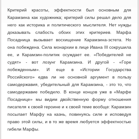
Критерий красоты, эффектности был основным для
Карамзина как художника; критерий силы решал дело для
него как историка и политического мыслителя. Нет нужды
доказывать слабость обоих этих критериев. Марфа
Посадница вызывает восхищение Карамзина-эстета. Но
она побеждена. Сила монархии в лице Ивана III сокрушила
ее, и Карамзин-политик осуждает ее. «Победителей не
судят» - вот лозунг Карамзина. И другой - «Горе
побежденным». И еще в «Истории Государства
Российского» едва ли не основной аргумент в пользу
самодержавия, убедительный для Карамзина, - это то, что
самодержавие победило. В конце концов уже в «Марфе
Посаднице» мы видим двойственную форму отношения
писателя к своей героине и к своей теме вообще: Карамзин
посылает Марфу на казнь, повинуясь силе и исповедуя
право этой силы, и в то же время любуется эффектностью
гибели Марфы.