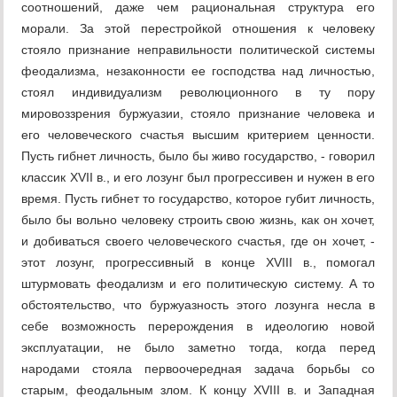
соотношений, даже чем рациональная структура его
морали. За этой перестройкой отношения к человеку
стояло признание неправильности политической системы
феодализма, незаконности ее господства над личностью,
стоял индивидуализм революционного в ту пору
мировоззрения буржуазии, стояло признание человека и
его человеческого счастья высшим критерием ценности.
Пусть гибнет личность, было бы живо государство, - говорил
классик XVII в., и его лозунг был прогрессивен и нужен в его
время. Пусть гибнет то государство, которое губит личность,
было бы вольно человеку строить свою жизнь, как он хочет,
и добиваться своего человеческого счастья, где он хочет, -
этот лозунг, прогрессивный в конце XVIII в., помогал
штурмовать феодализм и его политическую систему. А то
обстоятельство, что буржуазность этого лозунга несла в
себе возможность перерождения в идеологию новой
эксплуатации, не было заметно тогда, когда перед
народами стояла первоочередная задача борьбы со
старым, феодальным злом. К концу XVIII в. и Западная