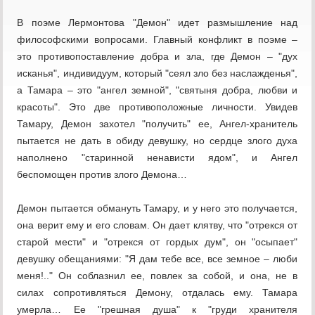
В поэме Лермонтова "Демон" идет размышление над
философскими вопросами. Главный конфликт в поэме –
это противопоставление добра и зла, где Демон – "дух
исканья", индивидуум, который "сеял зло без наслажденья",
а Тамара – это "ангел земной", "святыня добра, любви и
красоты". Это две противоположные личности. Увидев
Тамару, Демон захотел "получить" ее, Ангел-хранитель
пытается не дать в обиду девушку, но сердце злого духа
наполнено "старинной ненависти ядом", и Ангел
беспомощен против злого Демона…
Демон пытается обмануть Тамару, и у него это получается,
она верит ему и его словам. Он дает клятву, что "отрекся от
старой мести" и "отрекся от гордых дум", он "осыпает"
девушку обещаниями: "Я дам тебе все, все земное – люби
меня!.." Он соблазнил ее, повлек за собой, и она, не в
силах сопротивляться Демону, отдалась ему. Тамара
умерла… Ее "грешная душа" к "груди хранителя