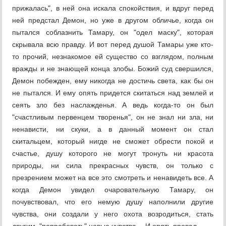
прижалась", в ней она искала спокойствия, и вдруг перед
ней предстал Демон, но уже в другом обличье, когда он
пытался соблазнить Тамару, он "одел маску", которая
скрывала всю правду. И вот перед душой Тамары уже кто-
то прочий, незнакомое ей существо со взглядом, полным
вражды и не знающей конца злобы. Божий суд свершился,
Демон побежден, ему никогда не достичь света, как бы он
не пытался. И ему опять придется скитаться над землей и
сеять зло без наслажденья. А ведь когда-то он был
"счастливым первенцем творенья", он не знал ни зла, ни
ненависти, ни скуки, а в данный момент он стал
скитальцем, который нигде не сможет обрести покой и
счастье, душу которого не могут тронуть ни красота
природы, ни сила прекрасных чувств, он только с
презрением может на все это смотреть и ненавидеть все. А
когда Демон увидел очаровательную Тамару, он
почувствовал, что его немую душу наполнили другие
чувства, они создали у него охота возродиться, стать