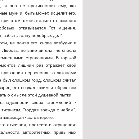
, и она не противостоит ему, как
е муки и, быть может, исцелит его,
 при этом окончательно от земного
юбовью, отказывается "от мщения,
я, забыть толпу недобрых дел".
ты, не поняв его, снова возбудил в
 Любовь, по вине ангела, не спасла
темненными страданиями. В горькой
ермонтов лишний раз отражает свой
 признания первенства за законами
он был слишком горд, слишком считал
ворец его создал таким и обрек тем
ать о смысле этой душевной пытки.
знадежности своих стремлений к
 титанизм, "гордая вражда с небом",
атывающая часть второго.
ого отчаяния, протеста и отрицания:
хальности, авторитетных, привычных