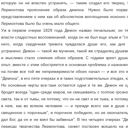
которую он не властен устранить, — таким создал его творец.
Лермонтова прояснение образа демона. Нужно было порва
представлением о нем как об абсолютном воплощении исконно г
Лермонтова было бы очень мало общего.
Уж в первом очерке 1829 года Демон назван печальным; он тя
власти сладостных воспоминаний, когда он не был еще злым и "гля
него, когда сердечная тревога чуждалася души его, как дня
устранено: Демон — такой же мученик, такой же страдалец душевн
и мыслимо стало слияние обоих образов. С годами зреет душа
опыт; вместе с этим обостряется и основная проблема о назначен
на почве все той же непримиримости обоих начал — и все это 
"Демона", в его пяти очерках и в таких подготовительных этюдах, к
Но основные черты все-таки остаются одни и те же. Демон не 
бродит всегда "один среди миров, не смешиваясь с толпою грозной
света, так и от тьмы, не потому, что он не свет и не тьма, а потому
в нем, как во всяком человеке — и прежде всего как в душе 
священное с порочным", и порочное победило, но не окончатель
дал Бог, да он и не взял бы забвенья". В тех четырех очерках "Д
периоду творчества Лермонтова, сюжет построен всецело на 