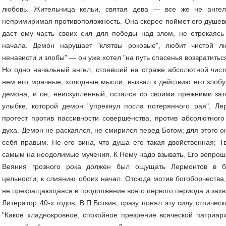
любовь. Жительница кельи, святая дева — все же не ангел
непримиримая противоположность. Она скорее поймет его душевны
даст ему часть своих сил для победы над злом, не отрекаясь
начала. Демон нарушает "клятвы роковые", любит чистой л
ненависти и злобы" — он уже хотел "на путь спасенья возвратитьс
Но одно начальный ангел, стоявший на страже абсолютной чисто
нем его мрачные, холодные мысли, вызвал к действию его злобу.
демона, и он, неискупленный, остался со своими прежними за
улыбке, которой демон "упрекнул посла потерянного рая", Л
протест против пассивности совершенства, против абсолютного
духа. Демон не раскаялся, не смирился перед Богом; для этого 
себя правым. Не его вина, что душа его такая двойственная; Т
самым на неодолимые мучения. К Нему надо взывать, Его вопрош
Веяния грозного рока должен был ощущать Лермонтов в бе
цельности, к слиянию обоих начал. Отсюда мотив богоборчества,
не прекращающаяся в продолжение всего первого периода и захв
Литератор 40-х годов, В.П.Боткин, сразу понял эту силу стоическ
"Какое хладнокровное, спокойное презрение всяческой патриар