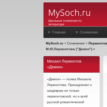
Школьные сочинения по
литературе
Главная
Сочинения
MySoch.ru
>
Сочинения
>
Лермонто
М.Ю.Лермонтова ("Демон").»
Михаил Лермонтов
«Демон»
«Демон» — поэма Михаила
Лермонтова. Принадлежит к
шедеврам не только
лермонтовской, но и всей
русской романтической