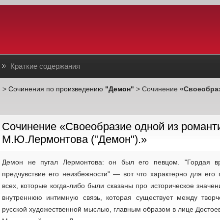
Краткие содержания
в
>
Сочинения по произведению
"Демон"
> Сочинение
«Своеобраз
Cочинение «Своеобразие одной из романт
М.Ю.Лермонтова ("Демон").»
Демон не пугал Лермонтова: он был его певцом. "Гордая в
предчувствие его неизбежности" — вот что характерно для его
всех, которые когда-либо были сказаны про историческое значен
внутреннюю интимную связь, которая существует между твор
русской художественной мыслью, главным образом в лице Достоевс