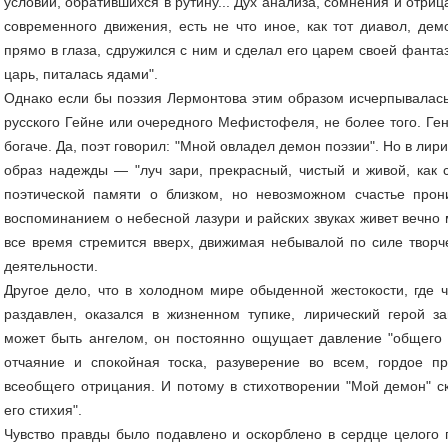
условий, обратившихся в рутину... Дух анализа, сомнения и отри
современного движения, есть не что иное, как тот диавол, дем
прямо в глаза, сдружился с ним и сделал его царем своей фантаз
царь, питалась ядами".
Однако если бы поэзия Лермонтова этим образом исчерпывалась
русского Гейне или очередного Мефистофеля, не более того. Г
богаче. Да, поэт говорил: "Мной овладел демон поэзии". Но в лир
образ надежды — "луч зари, прекрасный, чистый и живой, как 
поэтической памяти о близком, но невозможном счастье прон
воспоминанием о небесной лазури и райских звуках живет вечно
все время стремится вверх, движимая небывалой по силе творч
деятельности.
Другое дело, что в холодном мире обыденной жестокости, где 
раздавлен, оказался в жизненном тупике, лирический герой з
может быть ангелом, он постоянно ощущает давление "общего з
отчаяние и спокойная тоска, разуверение во всем, гордое п
всеобщего отрицания. И потому в стихотворении "Мой демон" с
его стихия".
Чувство правды было подавлено и оскорблено в сердце целого 