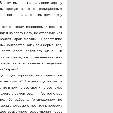
 В этом именно направлении идет у
ть прежде всего с традиционным
решного начала; с таким демоном у
готится своим изгнанием и весь во
дел на славу Бога, не отверзаясь от
 боится мрак могилы". Препятствие
ых контрастов, как и сам Лермонтов,
 поэта, обогащается его жизненный
ии человека, о его отношении к Богу
находит свое отражение в концепции
ак "Азраил".
однороден; угрюмый, непокорный, он
 злых духов". Он равно далек как от
, что в нем не все свет и не все тьма;
самого Лермонтова, — "встретилось
но, ибо "забвенья (о священном) не
емона", которые относятся к первому
идее возможного возрождения через