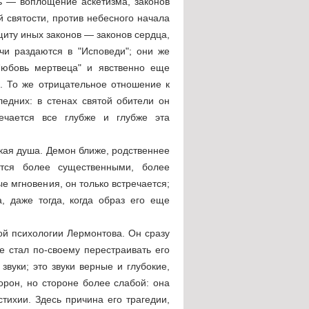
ь — воплощение аскетизма, законов
 святости, против небесного начала
иту иных законов — законов сердца,
чи раздаются в "Исповеди"; они же
Любовь мертвеца" и явственно еще
. То же отрицательное отношение к
едних: в стенах святой обители он
ечается все глубже и глубже эта
кая душа. Демон ближе, родственнее
тся более существенными, более
е мгновения, он только встречается;
, даже тогда, когда образ его еще
ой психологии Лермонтова. Он сразу
е стал по-своему перестраивать его
вуки; это звуки верные и глубокие,
торон, но стороне более слабой: она
тихии. Здесь причина его трагедии,