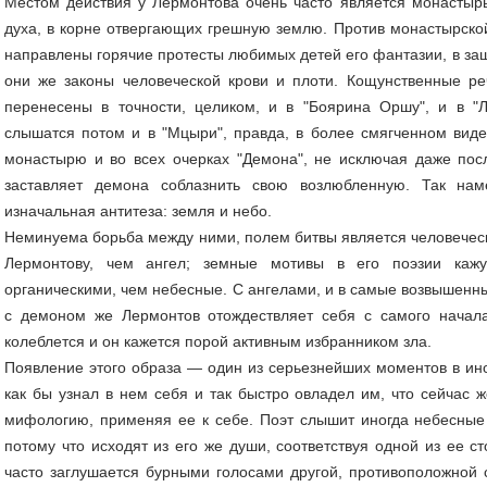
Местом действия у Лермонтова очень часто является монастыр
духа, в корне отвергающих грешную землю. Против монастырской
направлены горячие протесты любимых детей его фантазии, в защ
они же законы человеческой крови и плоти. Кощунственные ре
перенесены в точности, целиком, и в "Боярина Оршу", и в "
слышатся потом и в "Мцыри", правда, в более смягченном виде
монастырю и во всех очерках "Демона", не исключая даже посл
заставляет демона соблазнить свою возлюбленную. Так нам
изначальная антитеза: земля и небо.
Неминуема борьба между ними, полем битвы является человечес
Лермонтову, чем ангел; земные мотивы в его поэзии кажу
органическими, чем небесные. С ангелами, и в самые возвышенны
с демоном же Лермонтов отождествляет себя с самого начала
колеблется и он кажется порой активным избранником зла.
Появление этого образа — один из серьезнейших моментов в ин
как бы узнал в нем себя и так быстро овладел им, что сейчас ж
мифологию, применяя ее к себе. Поэт слышит иногда небесные з
потому что исходят из его же души, соответствуя одной из ее с
часто заглушается бурными голосами другой, противоположной с