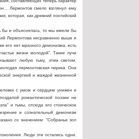
цания, составляющих теперь характер
он... Лермонтов смело взглянул ему
ии, которая, как древний понтийский
 бы и объяснялась, то мы имели бы
ений Лермонтова несравненно выше и
ике его нет мрачного демонизма, есть
счастье жизни молодой". Такие лучи
изывают любую тьму, этим светом,
 молодая лермонтовская лирика. Она
еской энергией и жаждой жизненной
человек с умом и сердцем унижен и
апоздалой романтической поэзии не
ла" и тьмы, отсюда его стоическое
резрение и сознательный демонизм
казано со значением: "Собранье зол
поколения. Люди эти остались одни,