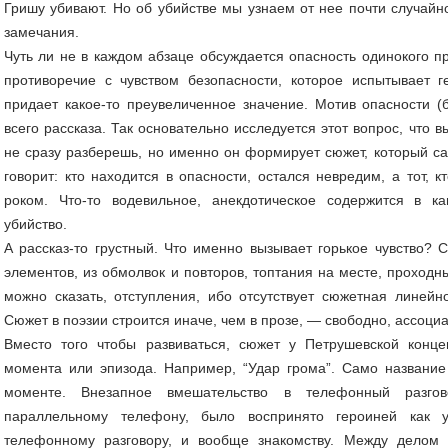
Гришу убивают. Но об убийстве мы узнаем от нее почти случайно
замечания.
Чуть ли не в каждом абзаце обсуждается опасность одинокого 
противоречие с чувством безопасности, которое испытывает г
придает какое-то преувеличенное значение. Мотив опасности (
всего рассказа. Так основательно исследуется этот вопрос, что 
не сразу разберешь, но именно он формирует сюжет, который с
говорит: кто находится в опасности, остался невредим, а тот, 
роком. Что-то водевильное, анекдотическое содержится в ка
убийство.
А рассказ-то грустный. Что именно вызывает горькое чувство?
элементов, из обмолвок и повторов, топтания на месте, проходн
можно сказать, отступления, ибо отсутствует сюжетная линейн
Сюжет в поэзии строится иначе, чем в прозе, — свободно, ассоци
Вместо того чтобы развиваться, сюжет у Петрушевской концен
момента или эпизода. Например, “Удар грома”. Само названи
моменте. Внезапное вмешательство в телефонный разгов
параллельному телефону, было воспринято героиней как
телефонному разговору, и вообще знакомству. Между делом 