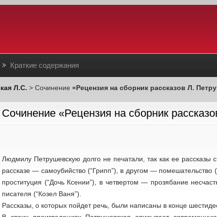
Краткие содержания
кая Л.С.
> Сочинение
«Рецензия на сборник рассказов Л. Петр
Сочинение «Рецензия на сборник рассказо
Людмилу Петрушевскую долго не печатали, так как ее рассказы
рассказе — самоубийство (“Грипп”), в другом — помешательство 
проституция (“Дочь Ксении”), в четвертом — прозябание несчас
писателя (“Козел Ваня”).
Рассказы, о которых пойдет речь, были написаны в конце шестид
В своих произведениях Петрушевская описывает современную