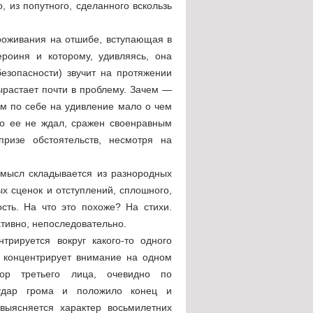
, из попутного, сделанного вскользь
проживания на отшибе, вступающая в
ероиня и которому, удивляясь, она
безопасности) звучит на протяжении
вырастает почти в проблему. Зачем —
ам по себе на удивление мало о чем
кто ее не ждал, сражен своенравным
призе обстоятельств, несмотря на
 Смысл складывается из разнородных
ых сценок и отступлений, сплошного,
ость. На что это похоже? На стихи.
ативно, непоследовательно.
трируется вокруг какого-то одного
е концентрирует внимание на одном
ор третьего лица, очевидно по
 удар грома и положило конец и
выясняется характер восьмилетних