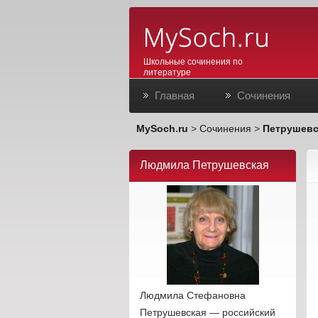
Школьные сочинения по
литературе
Главная
Сочинения
MySoch.ru
>
Сочинения
>
Петрушевс
Людмила Петрушевская
Людмила Стефановна
Петрушевская — российский