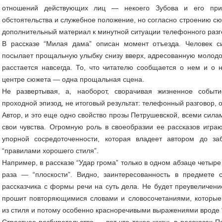
отношений действующих лиц — некоего Зубова и его при
обстоятельства и служебное положение, но согласно строению сю
дополнительный материал к минутной ситуации телефонного разг
В рассказе “Милая дама” описан момент отъезда. Человек с
посылает прощальную улыбку снизу вверх, адресованную молодо
расстается навсегда. То, что читателю сообщается о нем и о н
центре сюжета — одна прощальная сцена.
Не развертывая, а, наоборот, сворачивая жизненное событ
проходной эпизод, не итоговый результат: телефонный разговор, о
Автор, и это еще одно свойство прозы Петрушевской, всеми сила
свои чувства. Огромную роль в своеобразии ее рассказов игра
упорной сосредоточенности, которая владеет автором до з
“правилами хорошего стиля”.
Например, в рассказе “Удар грома” только в одном абзаце четыре 
раза — “плоскости”. Видно, заинтересованность в предмете
рассказчика с формы речи на суть дела. Не будет преувеличение
прошит повторяющимися словами и словосочетаниями, которы
из стиля и потому особенно красноречивыми выражениями вроде 
Страстное разбирательство — вот что такое жизнь в рассказах П