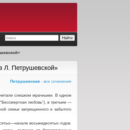
ушевской»
в Л. Петрушевской»
Петрушевская
- все сочинения
 считали слишком мрачными. В одном
(“Бессмертная любовь”), в третьем —
тной семьи запрещенного и забытого
есятых—начале восьмидесятых годов.
 жизнь, далекую от благополучных