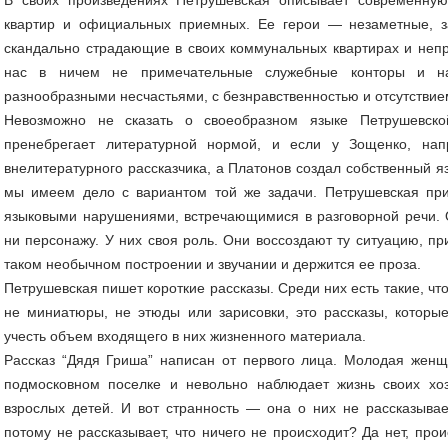
квартир и официальных приемных. Ее герои — незаметные, 
скандально страдающие в своих коммунальных квартирах и непр
нас в ничем не примечательные служебные конторы и на
разнообразными несчастьями, с безнравственностью и отсутстви
Невозможно не сказать о своеобразном языке Петрушевско
пренебрегает литературной нормой, и если у Зощенко, нап
внелитературного рассказчика, а Платонов создал собственный я
мы имеем дело с вариантом той же задачи. Петрушевская при 
языковыми нарушениями, встречающимися в разговорной речи. О
ни персонажу. У них своя роль. Они воссоздают ту ситуацию, пр
таком необычном построении и звучании и держится ее проза.
Петрушевская пишет короткие рассказы. Среди них есть такие, что
не миниатюры, не этюды или зарисовки, это рассказы, которые
учесть объем входящего в них жизненного материала.
Рассказ “Дядя Гриша” написан от первого лица. Молодая женщ
подмосковном поселке и невольно наблюдает жизнь своих хо
взрослых детей. И вот странность — она о них не рассказывае
потому не рассказывает, что ничего не происходит? Да нет, про