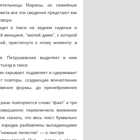
ятельницы Марины, их семейные
жета все эти сведения предстают как
овора.
идит в такси на заднем сиденье и
й женщине, “милой даме”, с которой
ей, пристегнуто к этому моменту: в
ие, Петрушевская выделяет в нем
тъезд в такси.
ми скрывает, подавляет и сдерживает
ют повторы, создающие впечатление
абвения формы, до пренебрежения
раза повторяется слово “факт” и три
 совершенно переключила внимание
м сказать, что весь текст буквально
е изредка разбавлены выпадающими
“нежные лепестки” — о люстре.
етрушевской. Она — лирик, и, как во