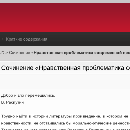
Краткие содержания
.Г.
> Сочинение
«Нравственная проблематика современной пр
Сочинение «Нравственная проблематика 
Добро и зло перемешались.
В. Распутин
Трудно найти в истории литературы произведение, в котором н
нравственности, не отстаивались бы морально-этические ценности
Творчество нашего современника Валентина Распутина не составл