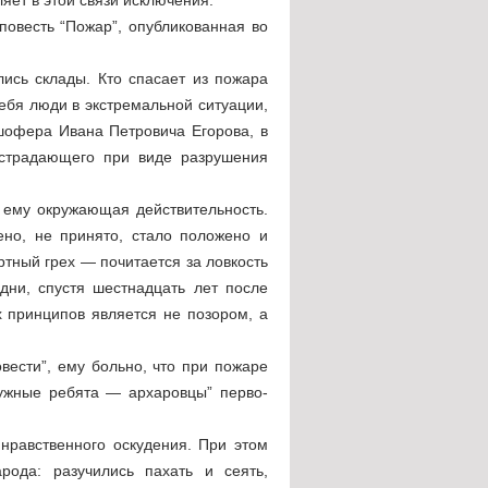
повесть “Пожар”, опубликованная во
лись склады. Кто спасает из пожара
 себя люди в экстремальной ситуации,
 шофера Ивана Петровича Егорова, в
 страдающего при виде разрушения
 ему окружающая действительность.
ено, не принято, стало положено и
ртный грех — почитается за ловкость
 дни, спустя шестнадцать лет после
 принципов является не позором, а
вести”, ему больно, что при пожаре
ружные ребята — архаровцы” перво-
 нравственного оскудения. При этом
рода: разучились пахать и сеять,