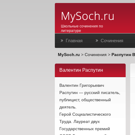
Школьные сочинения по
литературе
Главная
Сочинения
MySoch.ru
>
Сочинения
>
Распутин В
Валентин Распутин
Валентин Григорьевич
Распутин — русский писатель,
публицист, общественный
деятель.
Герой Социалистического
Труда. Лауреат двух
Государственных премий