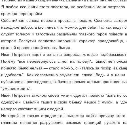
Я люблю все книги этого писателя, но особенно меня потрясла 
времена перестройки.
Событийная основа повести проста: в поселке Сосновка загоре
народное добро, а кто тянет, что можно, для себя. То, как ведут
служит толчком к тягостным раздумьям главного героя повести
котором Распутин воплотил народный характер правдолюбца,
вековой нравственной основы бытия.
Иван Петрович ищет ответы на вопросы, которые подбрасывает
Почему “все перевернулось с ног на голову?.. Было не полож
принято, было нельзя — стало можно, считалось за позор, за сме
и доблесть”. Как современно звучат эти слова! Ведь и в наши
публикации произведения, забвение элементарных нравственных
“умением жить”.
Иван Петрович законом своей жизни сделал правило “жить по со
однорукий Савелий тащит в свою баньку мешки с мукой, а “д
наперво хватают ящики с водкой.
Но герой не только страдает, он пытается найти причину этого
главным является разрушение вековых традиций русского на