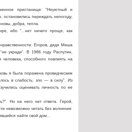
менное пристанище: “Неуютный и
о, остановились переждать непогоду,
сновы, добра, тепла.
е, ибо “...нет ничего проще, как
 нравственности: Егоров, дядя Миша
не укради”. В 1986 году Распутин,
 человека, способного повлиять на
вновь я была поражена провидческим
лось в слабость, зло — в силу”. Из
зучились оценивать личность по ее
ь?”. Но на него нет ответа. Герой,
ти невозможно читать без волнения:
вшийся найти свой дом...