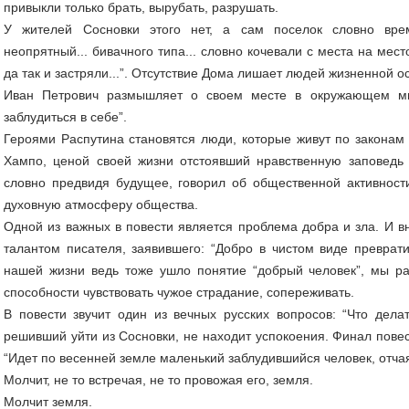
привыкли только брать, вырубать, разрушать.
У жителей Сосновки этого нет, а сам поселок словно вре
неопрятный... бивачного типа... словно кочевали с места на мест
да так и застряли...”. Отсутствие Дома лишает людей жизненной о
Иван Петрович размышляет о своем месте в окружающем мир
заблудиться в себе”.
Героями Распутина становятся люди, которые живут по законам
Хампо, ценой своей жизни отстоявший нравственную заповедь “
словно предвидя будущее, говорил об общественной активности
духовную атмосферу общества.
Одной из важных в повести является проблема добра и зла. И 
талантом писателя, заявившего: “Добро в чистом виде преврати
нашей жизни ведь тоже ушло понятие “добрый человек”, мы ра
способности чувствовать чужое страдание, сопереживать.
В повести звучит один из вечных русских вопросов: “Что делат
решивший уйти из Сосновки, не находит успокоения. Финал повес
“Идет по весенней земле маленький заблудившийся человек, отчая
Молчит, не то встречая, не то провожая его, земля.
Молчит земля.