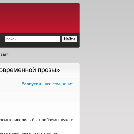
озы»
современной прозы»
Распутин
- все сочинения
е осмысливались бы проблемы духа и
.
яет в этой связи исключения.