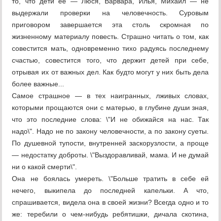
то, что дети ее — Люся, Варвара, Илья, Михаил — не
выдержали проверки на человечность. Суровым
приговором завершается эта столь скромная по
жизненному материалу повесть. Страшно читать о том, как
совестится мать, одновременно тихо радуясь последнему
счастью, совестится того, что держит детей при себе,
отрывая их от важных дел. Как будто могут у них быть дела
более важные...
Самое страшное — в тех наигранных, лживых словах,
которыми прощаются они с матерью, в глубине души зная,
что это последние слова: \"И не обижайся на нас. Так
надо\". Надо не по закону человечности, а по закону суеты.
По душевной тупости, внутренней заскорузлости, а проще
— недостатку доброты. \"Выздоравливай, мама. И не думай
ни о какой смерти\".
Она не боялась умереть. \"Больше тратить в себе ей
нечего, выкипела до последней капельки. А что,
спрашивается, видела она в своей жизни? Всегда одно и то
же: теребили о чем-нибудь ребятишки, дичала скотина,