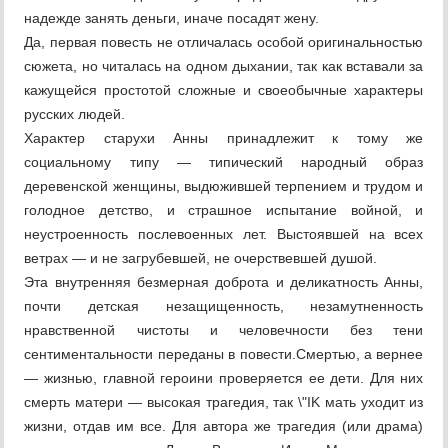
надежде занять деньги, иначе посадят жену.
Да, первая повесть не отличалась особой оригинальностью
сюжета, но читалась на одном дыхании, так как вставали за
кажущейся простотой сложные и своеобычные характеры
русских людей.
Характер старухи Анны принадлежит к тому же
социальному типу — типический народный образ
деревенской женщины, выдюжившей терпением и трудом и
голодное детство, и страшное испытание войной, и
неустроенность послевоенных лет. Выстоявшей на всех
ветрах — и не загрубевшей, не очерствевшей душой.
Эта внутренняя безмерная доброта и деликатность Анны,
почти детская незащищенность, незамутненность
нравственной чистоты и человечности без тени
сентиментальности переданы в повести.Смертью, а вернее
— жизнью, главной героини проверяется ее дети. Для них
смерть матери — высокая трагедия, так \"IK мать уходит из
жизни, отдав им все. Для автора же трагедия (или драма)