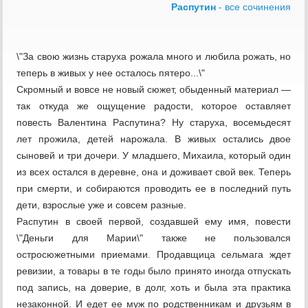
Распутин
- все сочинения
\"За свою жизнь старуха рожала много и любила рожать, но
теперь в живых у нее осталось пятеро...\"
Скромный и вовсе не новый сюжет, обыденный материал —
так откуда же ощущение радости, которое оставляет
повесть Валентина Распутина? Ну старуха, восемьдесят
лет прожила, детей нарожала. В живых остались двое
сыновей и три дочери. У младшего, Михаила, который один
из всех остался в деревне, она и доживает свой век. Теперь
при смерти, и собираются проводить ее в последний путь
дети, взрослые уже и совсем разные.
Распутин в своей первой, создавшей ему имя, повести
\"Деньги для Марии\" также не пользовался
остросюжетными приемами. Продавщица сельмага ждет
ревизии, а товары в те годы было принято иногда отпускать
под запись, на доверие, в долг, хоть и была эта практика
незаконной. И едет ее муж по родственникам и друзьям в