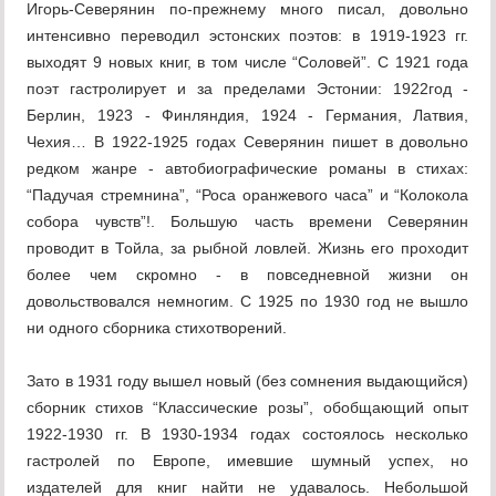
Игорь-Северянин по-прежнему много писал, довольно
интенсивно переводил эстонских поэтов: в 1919-1923 гг.
выходят 9 новых книг, в том числе “Соловей”. С 1921 года
поэт гастролирует и за пределами Эстонии: 1922год -
Берлин, 1923 - Финляндия, 1924 - Германия, Латвия,
Чехия… В 1922-1925 годах Северянин пишет в довольно
редком жанре - автобиографические романы в стихах:
“Падучая стремнина”, “Роса оранжевого часа” и “Колокола
собора чувств”!. Большую часть времени Северянин
проводит в Тойла, за рыбной ловлей. Жизнь его проходит
более чем скромно - в повседневной жизни он
довольствовался немногим. С 1925 по 1930 год не вышло
ни одного сборника стихотворений.
Зато в 1931 году вышел новый (без сомнения выдающийся)
сборник стихов “Классические розы”, обобщающий опыт
1922-1930 гг. В 1930-1934 годах состоялось несколько
гастролей по Европе, имевшие шумный успех, но
издателей для книг найти не удавалось. Небольшой