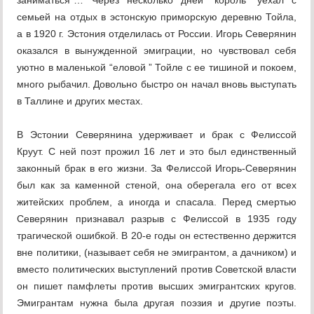
заниматься”… Через несколько дней “король” уехал с
семьей на отдых в эстонскую приморскую деревню Тойла,
а в 1920 г. Эстония отделилась от России. Игорь Северянин
оказался в вынужденной эмиграции, но чувствовал себя
уютно в маленькой “еловой ” Тойле с ее тишиной и покоем,
много рыбачил. Довольно быстро он начал вновь выступать
в Таллине и других местах.
В Эстонии Северянина удерживает и брак с Фелиcсой
Круут. С ней поэт прожил 16 лет и это был единственный
законный брак в его жизни. За Фелиссой Игорь-Северянин
был как за каменной стеной, она оберегала его от всех
житейских проблем, а иногда и спасала. Перед смертью
Северянин признавал разрыв с Фелиссой в 1935 году
трагической ошибкой. В 20-е годы он естественно держится
вне политики, (называет себя не эмигрантом, а дачником) и
вместо политических выступлений против Советской власти
он пишет памфлеты против высших эмигрантских кругов.
Эмигрантам нужна была другая поэзия и другие поэты.