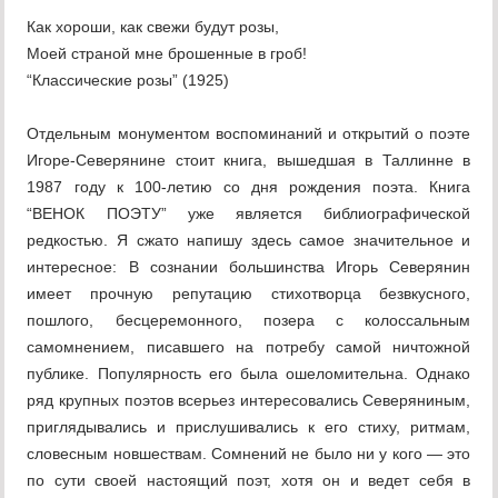
Как хороши, как свежи будут розы,
Моей страной мне брошенные в гроб!
“Классические розы” (1925)
Отдельным монументом воспоминаний и открытий о поэте
Игоре-Северянине стоит книга, вышедшая в Таллинне в
1987 году к 100-летию со дня рождения поэта. Книга
“ВЕНОК ПОЭТУ” уже является библиографической
редкостью. Я сжато напишу здесь самое значительное и
интересное: В сознании большинства Игорь Северянин
имеет прочную репутацию стихотворца безвкусного,
пошлого, бесцеремонного, позера с колоссальным
самомнением, писавшего на потребу самой ничтожной
публике. Популярность его была ошеломительна. Однако
ряд крупных поэтов всерьез интересовались Северяниным,
приглядывались и прислушивались к его стиху, ритмам,
словесным новшествам. Сомнений не было ни у кого — это
по сути своей настоящий поэт, хотя он и ведет себя в