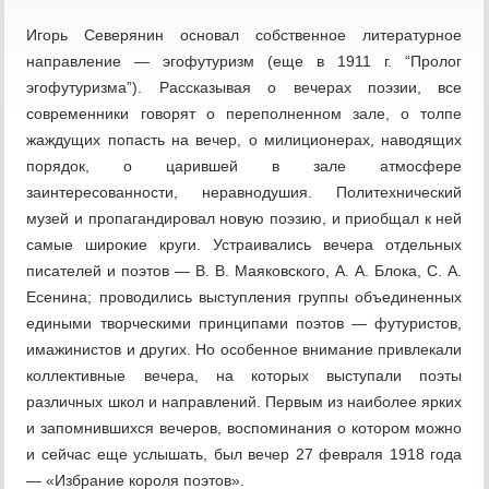
Игорь Северянин основал собственное литературное
направление — эгофутуризм (еще в 1911 г. “Пролог
эгофутуризма”). Рассказывая о вечерах поэзии, все
современники говорят о переполненном зале, о толпе
жаждущих попасть на вечер, о милиционерах, наводящих
порядок, о царившей в зале атмосфере
заинтересованности, неравнодушия. Политехнический
музей и пропагандировал новую поэзию, и приобщал к ней
самые широкие круги. Устраивались вечера отдельных
писателей и поэтов — В. В. Маяковского, А. А. Блока, С. А.
Есенина; проводились выступления группы объединенных
едиными творческими принципами поэтов — футуристов,
имажинистов и других. Но особенное внимание привлекали
коллективные вечера, на которых выступали поэты
различных школ и направлений. Первым из наиболее ярких
и запомнившихся вечеров, воспоминания о котором можно
и сейчас еще услышать, был вечер 27 февраля 1918 года
— «Избрание короля поэтов».