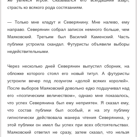
же увлекся игрой. Сказывался его всегдашний азарт,
страсть ко всякого рода состязаниям.
— Только мне кладут и Северянину. Мне налево, ему
направо. Северянин собрал записок немного больше, чем
Маяковский. Третьим был Василий Каменский. Часть
публики устроила скандал. Футуристы объявили выборы
недействительными.
Через несколько дней Северянин выпустил сборник, на
обложке которого стоял его новый титул. А футуристы
устроили вечер под лозунгом «долой всяких королей».
После выборов Маяковский довольно едко подшучивал над
его «поэтическим величеством», однако мне показалось,
что успех Северянина был ему неприятен. Я сказал ему,
что состав публики был особый, и на эту публику
гипнотически действовала манера чтения Северянина, у
этой публики он имел бы успех при всех обстоятельствах.
Маяковский ответил не сразу, затем сказал, что нельзя