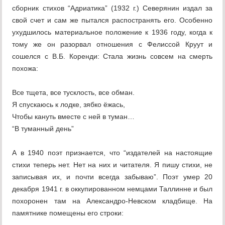
сборник стихов “Адриатика” (1932 г.) Северянин издал за
свой счет и сам же пытался распостранять его. Особенно
ухудшилось материальное положение к 1936 году, когда к
тому же он разорвал отношения с Фелиссой Круут и
сошелся с В.Б. Коренди: Стала жизнь совсем на смерть
похожа:
Все тщета, все тусклость, все обман.
Я спускаюсь к лодке, зябко ёжась,
Чтобы кануть вместе с ней в туман…
“В туманный день”
А в 1940 поэт признается, что “издателей на настоящие
стихи теперь нет. Нет на них и читателя. Я пишу стихи, не
записывая их, и почти всегда забываю”. Поэт умер 20
декабря 1941 г. в оккупированном немцами Таллинне и был
похоронен там на Александро-Невском кладбище. На
памятнике помещены его строки: