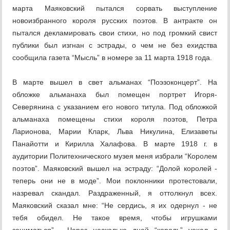
марта Маяковский пытался сорвать выступление
новоизбранного короля русских поэтов. В антракте он
пытался декламировать свои стихи, но под громкий свист
публики был изгнан с эстрады, о чем не без ехидства
сообщила газета “Мысль” в номере за 11 марта 1918 года.
В марте вышел в свет альманах “Поэзоконцерт”. На
обложке альманаха был помещен портрет Игоря-
Северянина с указанием его нового титула. Под обложкой
альманаха помещены стихи короля поэтов, Петра
Ларионова, Марии Кларк, Льва Никулина, Елизаветы
Панайотти и Кирилла Халафова. В марте 1918 г. в
аудитории Политехнического музея меня избрали “Королем
поэтов”. Маяковский вышел на эстраду: “Долой королей -
теперь они не в моде”. Мои поклонники протестовали,
назревал скандал. Раздраженный, я оттолкнул всех.
Маяковский сказал мне: “Не сердись, я их одернул - не
тебя обидел. Не такое время, чтобы игрушками