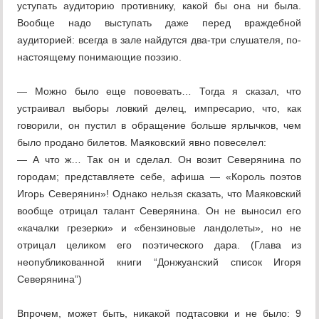
уступать аудиторию противнику, какой бы она ни была.
Вообще надо выступать даже перед враждебной
аудиторией: всегда в зале найдутся два-три слушателя, по-
настоящему понимающие поэзию.
— Можно было еще повоевать… Тогда я сказал, что
устраивал выборы ловкий делец, импресарио, что, как
говорили, он пустил в обращение больше ярлычков, чем
было продано билетов. Маяковский явно повеселел:
— А что ж… Так он и сделал. Он возит Северянина по
городам; представляете себе, афиша — «Король поэтов
Игорь Северянин»! Однако нельзя сказать, что Маяковский
вообще отрицал талант Северянина. Он не выносил его
«качалки грезерки» и «бензиновые ландолеты», но не
отрицал целиком его поэтического дара. (Глава из
неопубликованной книги “Донжуанский список Игоря
Северянина”)
Впрочем, может быть, никакой подтасовки и не было: 9