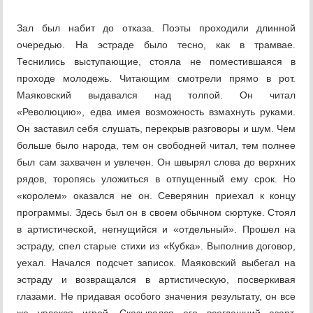
Зал был набит до отказа. Поэты проходили длинной
очередью. На эстраде было тесно, как в трамвае.
Теснились выступающие, стояла не поместившаяся в
проходе молодежь. Читающим смотрели прямо в рот.
Маяковский выдавался над толпой. Он читал
«Революцию», едва имея возможность взмахнуть руками.
Он заставил себя слушать, перекрыв разговоры и шум. Чем
больше было народа, тем он свободней читал, тем полнее
был сам захвачен и увлечен. Он швырял слова до верхних
рядов, торопясь уложиться в отпущенный ему срок. Но
«королем» оказался не он. Северянин приехал к концу
программы. Здесь был он в своем обычном сюртуке. Стоял
в артистической, негнущийся и «отдельный». Прошел на
эстраду, спел старые стихи из «Кубка». Выполнив договор,
уехал. Начался подсчет записок. Маяковский выбегал на
эстраду и возвращался в артистическую, посверкивая
глазами. Не придавая особого значения результату, он все