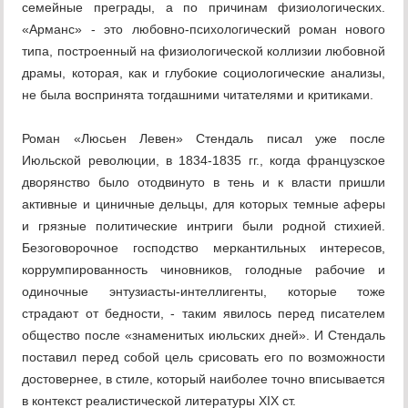
семейные преграды, а по причинам физиологических.
«Арманс» - это любовно-психологический роман нового
типа, построенный на физиологической коллизии любовной
драмы, которая, как и глубокие социологические анализы,
не была воспринята тогдашними читателями и критиками.
Роман «Люсьен Левен» Стендаль писал уже после
Июльской революции, в 1834-1835 гг., когда французское
дворянство было отодвинуто в тень и к власти пришли
активные и циничные дельцы, для которых темные аферы
и грязные политические интриги были родной стихией.
Безоговорочное господство меркантильных интересов,
коррумпированность чиновников, голодные рабочие и
одиночные энтузиасты-интеллигенты, которые тоже
страдают от бедности, - таким явилось перед писателем
общество после «знаменитых июльских дней». И Стендаль
поставил перед собой цель срисовать его по возможности
достовернее, в стиле, который наиболее точно вписывается
в контекст реалистической литературы XIX ст.