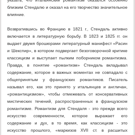
указать, что итальянский романтизм оказался особенно
близким Стендалю и оказал на его творчество значительное
влияние.
Возвратившись во Францию в 1821 г., Стендаль активно
включается в литературную борьбу. В 1823 и 1825 гг. он
выдает двумя брошюрами литературный манифест «Расин
и Шекспир», в котором подвергает безоговорочной критике
классицизм и выступает пылким поборником романтизма.
Правда, в понятие «романтизм» Стендаль вкладывал
содержание, которое в важных моментах не совпадало с
общепринятым у французских романтиков. Писатель
называл его, как это принято у итальянцев и англичан,
«романтицизмом», чтобы отмежевать от консервативных
мистических течений, распространенных в французском
романтизме. Романтизм для Стендаля - это прежде всего
искусство современности, которое выражает его
содержание и дух, в то время, как классицизм - это
искусство прошлого, «маркизов XVII ст. в расшитых