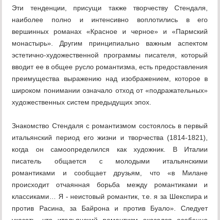
Эти тенденции, присущи также творчеству Стендаля,
наиболее полно и интенсивно воплотились в его
вершинных романах «Красное и черное» и «Пармский
монастырь». Другим принципиально важным аспектом
эстетично-художественной программы писателя, который
вводит ее в общее русло романтизма, есть предоставления
преимущества выражению над изображением, которое в
широком понимании означало отход от «подражательных»
художественных систем предыдущих эпох.
Знакомство Стендаля с романтизмом состоялось в первый
итальянский период его жизни и творчества (1814-1821),
когда он самоопределился как художник. В Италии
писатель общается с молодыми итальянскими
романтиками и сообщает друзьям, что «в Милане
происходит отчаянная борьба между романтиками и
классиками… Я - неистовый романтик, т.е. я за Шекспира и
против Расина, за Байрона и против Буало». Следует