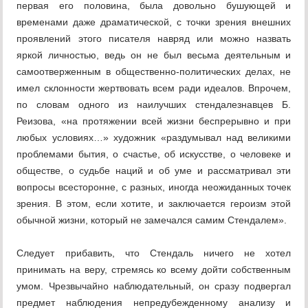
первая его половина, была довольно бушующей и
временами даже драматической, с точки зрения внешних
проявлений этого писателя навряд или можно назвать
яркой личностью, ведь он не был весьма деятельным и
самоотверженным в общественно-политических делах, не
имел склонности жертвовать всем ради идеалов. Впрочем,
по словам одного из наилучших стендалезнавцев Б.
Реизова, «на протяжении всей жизни беспрерывно и при
любых условиях…» художник «раздумывал над великими
проблемами бытия, о счастье, об искусстве, о человеке и
обществе, о судьбе наций и об уме и рассматривал эти
вопросы всесторонне, с разных, иногда неожиданных точек
зрения. В этом, если хотите, и заключается героизм этой
обычной жизни, который не замечался самим Стендалем».
Следует прибавить, что Стендаль ничего не хотел
принимать на веру, стремясь ко всему дойти собственным
умом. Чрезвычайно наблюдательный, он сразу подвергал
предмет наблюдения непредубежденному анализу и