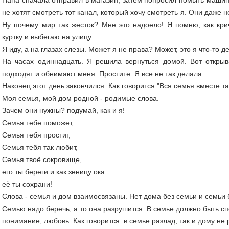
не хотят смотреть тот канал, который хочу смотреть я. Они даже 
Ну почему мир так жесток? Мне это надоело! Я помню, как кри
куртку и выбегаю на улицу.
Я иду, а на глазах слезы. Может я не права? Может, это я что-то д
На часах одиннадцать. Я решила вернуться домой. Вот откры
подходят и обнимают меня. Простите. Я все не так делала.
Наконец этот день закончился. Как говорится "Вся семья вместе та
Моя семья, мой дом родной - родимые слова.
Зачем они нужны? подумай, как и я!
Семья тебе поможет,
Семья тебя простит,
Семья тебя так любит,
Семья твоё сокровище,
его ты береги и как зеницу ока
её ты сохрани!
Слова - семья и дом взаимосвязаны. Нет дома без семьи и семьи 
Семью надо беречь, а то она разрушится. В семье должно быть сп
понимание, любовь. Как говорится: в семье разлад, так и дому не 