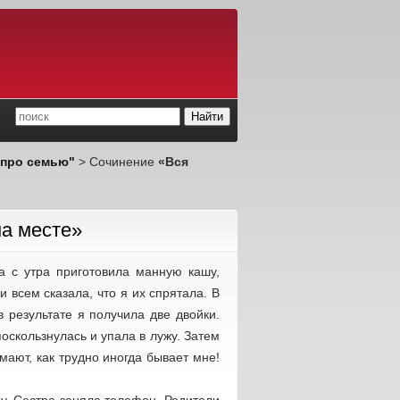
 про семью"
> Сочинение
«Вся
на месте»
а с утра приготовила манную кашу,
 всем сказала, что я их спрятала. В
в результате я получила две двойки.
оскользнулась и упала в лужу. Затем
мают, как трудно иногда бывает мне!
у. Сестра заняла телефон. Родители