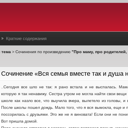
Краткие содержания
 тема
>
Сочинения по произведению
"Про маму, про родителей,
Cочинение «Вся семья вместе так и душа 
..Сегодня все шло не так: я рано встала и не выспалась. Мам
которую я так ненавижу. Сестра утром не могла найти свои вещи и
школе как назло все, что выучила вчера, вылетело из головы, и 
После школы пошел дождь. Мало того, что я вся вымокла, еще и п
поссорилась с друзьями. Это же не я виновата! Если они не пони
Вот пришла домой.
Папа сначала отправил в магазин, затем попросил помыть машин