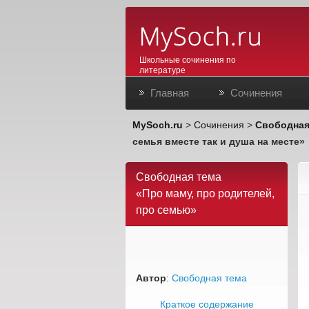
Школьные сочинения по
литературе
Главная
Сочинения
MySoch.ru
>
Сочинения
>
Свободная
семья вместе так и душа на месте»
Свободная тема
«Про маму, про родителей,
про семью»
Автор
:
Свободная тема
Краткое содержание