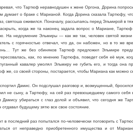
зревая, что Тартюф неравнодушен к жене Оргона, Дорина попросил
м думает о браке с Марианой. Когда Дорина сказала Тартюфу, что
аз, святоша оживился. Поначалу, рассыпаясь перед Эльмирой в тя
раскрыть, когда же та наконец задала вопрос о Мариане, Тартюф 
ою. На недоумение Эльмиры — как же так, человек святой жизни
атель с горячностью отвечал, что да, он набожен, но в то же в
ень… Тут же без обиняков Тартюф предложил Эльмире преда
тересовалась, как, по мнению Тартюфа, поведет себя её муж, ког
пуганный кавалер умолял Эльмиру не губить его, и тогда она пр
юф же, со своей стороны, постарается, чтобы Мариана как можно с
спортил Дамис. Он подслушал разговор и, возмущенный, бросился 
рил не сыну, а Тартюфу, на сей раз превзошедшему самого себя
л Дамису убираться с глаз долой и объявил, что сегодня же Та
н отдавал будущему зятю все свое состояние.
нт в последний раз попытался по-человечески поговорить с Тартю
заться от неправедно приобретенного имущества и от Мариа