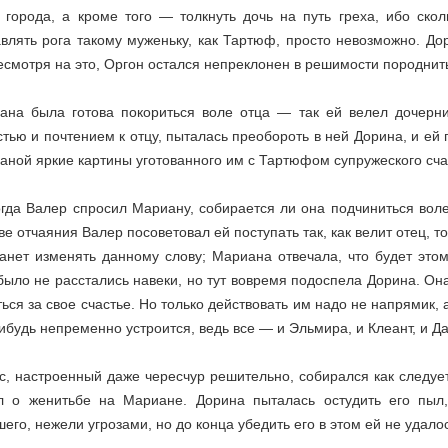
о города, а кроме того — толкнуть дочь на путь греха, ибо ск
авлять рога такому муженьку, как Тартюф, просто невозможно. До
несмотря на это, Оргон остался непреклонен в решимости породни
ана была готова покориться воле отца — так ей велел дочерни
тью и почтением к отцу, пыталась преобороть в ней Дорина, и ей 
аной яркие картины уготованного им с Тартюфом супружеского сча
гда Валер спросил Мариану, собирается ли она подчиниться воле 
е отчаяния Валер посоветовал ей поступать так, как велит отец, то
танет изменять данному слову; Мариана отвечала, что будет этом
 было не расстались навеки, но тут вовремя подоспела Дорина. О
ься за свое счастье. Но только действовать им надо не напрямик, 
ибудь непременно устроится, ведь все — и Эльмира, и Клеант, и 
с, настроенный даже чересчур решительно, собирался как следует
л о женитьбе на Мариане. Дорина пыталась остудить его пыл,
его, нежели угрозами, но до конца убедить его в этом ей не удало