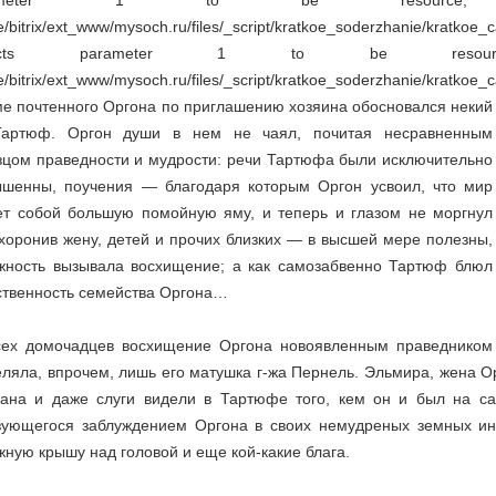
/bitrix/ext_www/mysoch.ru/files/_script/kratkoe_soderzhanie/krat
pects parameter 1 to be resour
/bitrix/ext_www/mysoch.ru/files/_script/kratkoe_soderzhanie/kratkoe_
ме почтенного Оргона по приглашению хозяина обосновался некий
Тартюф. Оргон души в нем не чаял, почитая несравненным
зцом праведности и мудрости: речи Тартюфа были исключительно
ышенны, поучения — благодаря которым Оргон усвоил, что мир
ет собой большую помойную яму, и теперь и глазом не моргнул
схоронив жену, детей и прочих близких — в высшей мере полезны,
жность вызывала восхищение; а как самозабвенно Тартюф блюл
ственность семейства Оргона…
сех домочадцев восхищение Оргона новоявленным праведником
ляла, впрочем, лишь его матушка г-жа Пернель. Эльмира, жена Ор
ана и даже слуги видели в Тартюфе того, кем он и был на с
зующегося заблуждением Оргона в своих немудреных земных инте
ную крышу над головой и еще кой-какие блага.