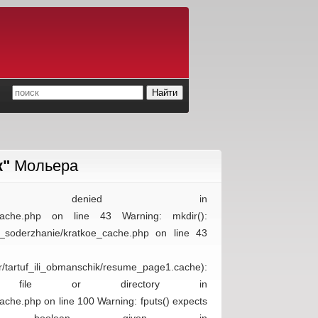
к"
Мольера
ssion denied in
koe_cache.php on line 43 Warning: mkdir():
oe_soderzhanie/kratkoe_cache.php on line 43
r/tartuf_ili_obmanschik/resume_page1.cache):
file or directory in
ache.php on line 100 Warning: fputs() expects
 boolean given in