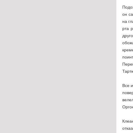
Подо
он са
на гл
рта 
друг
обож
крем
поин
Пере
Тарт
Все и
пове
веле
Орго
Клеа
отка