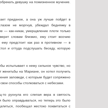
 обрекать девушку на пожизненное мучение.
ает приданое, а она уж лучше пойдет в
глазом не моргнув, убеждал бедняжку в
е — как-никак, умерщвление плоти только
ерит словам близких, ему стоит воочию
я ему предстоит как раз в противном — в
стол и оттуда подслушать беседу, которую
бы испытывает к нему сильное чувство, но
от женитьбы на Мариане, он хотел получить
ушения заповеди, с которым будет сопряжено
 свои способы столковаться с небесами.
ц-то рухнула его слепая вера в святость
я было оправдываться, но теперь это было
алиться, пообещал жестоко поквитаться с