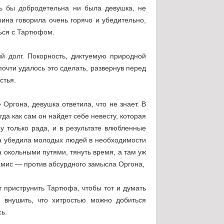
оль бы добродетельна ни была девушка, не
рина говорила очень горячо и убедительно,
ться с Тартюфом.
й долг. Покорность, диктуемую природной
почти удалось это сделать, развернув перед
стья.
Оргона, девушка ответила, что не знает. В
гда как сам он найдет себе невесту, которая
у только рада, и в результате влюбленные
на убедила молодых людей в необходимости
а окольными путями, тянуть время, а там уж
Дамис — против абсурдного замысла Оргона,
 приструнить Тартюфа, чтобы тот и думать
 внушить, что хитростью можно добиться
сь.