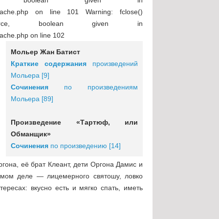
koe_cache.php on line 101 Warning: fclose()
ce, boolean given in
cache.php on line 102
Мольер Жан Батист
Краткие содержания
произведений
Мольера [9]
Cочинения
по произведениям
Мольера [89]
Произведение «Тартюф, или
Обманщик»
Сочинения
по произведению [14]
гона, её брат Клеант, дети Оргона Дамис и
амом деле — лицемерного святошу, ловко
ресах: вкусно есть и мягко спать, иметь