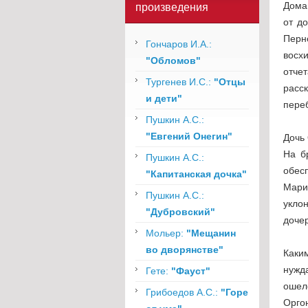
Дома
произведения
от до
Перн
Гончаров И.А.:
восх
"Обломов"
отче
Тургенев И.С.:
"Отцы
расс
и дети"
пере
Пушкин А.С.:
"Евгений Онегин"
Дочь
На б
Пушкин А.С.:
обес
"Капитанская дочка"
Мари
Пушкин А.С.:
укло
"Дубровский"
доче
Мольер:
"Мещанин
во дворянстве"
Каки
нужд
Гете:
"Фауст"
ошел
Грибоедов А.С.:
"Горе
Орго