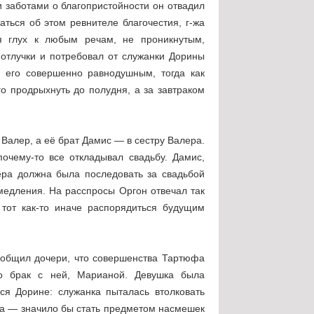
заботами о благопристойности он отвадил
аться об этом ревнителе благочестия, г-жа
я глух к любым речам, не проникнутым,
отлучки и потребовал от служанки Дорины
а его совершенно равнодушным, тогда как
го продрыхнуть до полудня, а за завтраком
Валер, а её брат Дамис — в сестру Валера.
очему-то все откладывал свадьбу. Дамис,
ера должна была последовать за свадьбой
медления. На расспросы Оргон отвечал так
 тот как-то иначе распорядиться будущим
ообщил дочери, что совершенства Тартюфа
го брак с ней, Марианой. Девушка была
ся Дорине: служанка пыталась втолковать
да — значило бы стать предметом насмешек