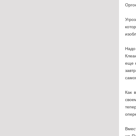
Орго
Угро
кото
изоб
Надо 
Клеа
еще 
завтр
само
Как 
свое
тепер
опер
Вмес
жа Пе