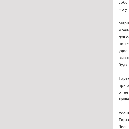
собст
Но у 
Мари
мона
душе
поле
удос
высо
буду
Тарт
при 
от её
вруче
Услы
Тарт
бесп