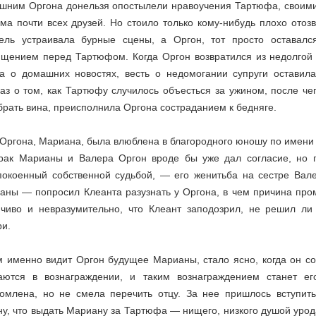
шним Оргона донельзя опостылели нравоучения Тартюфа, своими 
ма почти всех друзей. Но стоило только кому-нибудь плохо отозв
ель устраивала бурные сцены, а Оргон, тот просто оставалс
ищением перед Тартюфом. Когда Оргон возвратился из недолгой 
та о домашних новостях, весть о недомогании супруги оставил
каз о том, как Тартюфу случилось объесться за ужином, после че
брать вина, преисполнила Оргона состраданием к бедняге.
 Оргона, Мариана, была влюблена в благородного юношу по имени 
рак Марианы и Валера Оргон вроде бы уже дал согласие, но п
покоенный собственной судьбой, — его женитьба на сестре Вал
аны — попросил Клеанта разузнать у Оргона, в чем причина про
нчиво и невразумительно, что Клеант заподозрил, не решил ли
ри.
м именно видит Оргон будущее Марианы, стало ясно, когда он с
аются в вознаграждении, и таким вознаграждением станет е
омлена, но не смела перечить отцу. За нее пришлось вступить
ну, что выдать Мариану за Тартюфа — нищего, низкого душой уро