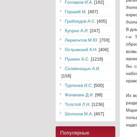
Гончаров И.А.
[182]
/home
Горький М.
[487]
ex
Грибоедов А.С.
[405]
/home
В до
Куприн А.И.
[247]
г-н 
Лермонтов М.Ю.
[759]
обра
Островский А.Н.
[406]
возв
явля
Пушкин А.С.
[1218]
бы, 
Солженицын А.И.
набо
[158]
нрав
Тургенев И.С.
[500]
Фонвизин Д.И.
[98]
Из в
разде
Толстой Л.Н.
[1236]
Мари
Шолохов М.А.
[407]
поль
надеж
Популярные