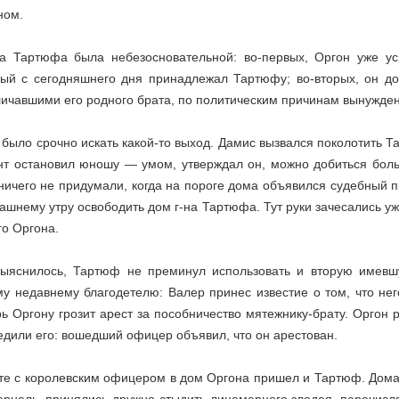
ном.
за Тартюфа была небезосновательной: во-первых, Оргон уже у
рый с сегодняшнего дня принадлежал Тартюфу; во-вторых, он д
личавшими его родного брата, по политическим причинам вынужденн
было срочно искать какой-то выход. Дамис вызвался поколотить Т
нт остановил юношу — умом, утверждал он, можно добиться боль
ничего не придумали, когда на пороге дома объявился судебный п
ашнему утру освободить дом г-на Тартюфа. Тут руки зачесались уж
го Оргона.
выяснилось, Тартюф не преминул использовать и вторую имевш
му недавнему благодетелю: Валер принес известие о том, что не
ь Оргону грозит арест за пособничество мятежнику-брату. Оргон 
едили его: вошедший офицер объявил, что он арестован.
те с королевским офицером в дом Оргона пришел и Тартюф. Домаш
рнель, принялись дружно стыдить лицемерного злодея, перечисляя