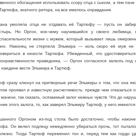
венного обогащения использовать ссору отца с сыном, а тем паче
Тартюфа, знатного ритора, на все имелось оправдание.
ана умоляла отца не отдавать её Тартюфу — пусть он забир
стырь. Но Оргон, кое-чему научившийся у своего любимца, 
спасительности жизни с мужем, который вызывает лишь омерзени
зно. Наконец не стерпела Эльмира — коль скоро её муж не в
товериться в низости Тартюфа. Убежденный, что удостоверитьс
конравственности праведника, — Оргон согласился залезть под 
т наедине вести Эльмира и Тартюф.
юф сразу клюнул на притворные речи Эльмиры о том, что она яко
этом проявил и известную расчетливость: прежде чем отказаться 
 мачехи, так сказать, осязаемый залог нежных чувств. Что до нар
ние этого залога, то, как заверял Эльмиру Тартюф, у него имеются
шанного Оргоном из-под стола было достаточно, чтобы наконе
юфа. Он велел подлецу немедленно убираться прочь, тот пыталс
олезно. Тогда Тартюф переменил тон и, перед тем как гордо уд