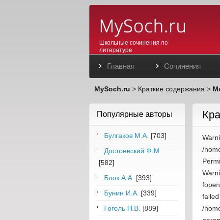
Школьные сочинения по
литературе
Главная
Сочинения
MySoch.ru
>
Краткие содержания
>
М
Кра
Популярные авторы
Булгаков М.А.
[703]
W
/home
Достоевский Ф.М.
Permi
[582]
Warni
Блок А.А.
[393]
fopen
Бунин И.А.
[339]
fa
Гоголь Н.В.
[889]
/home
pa