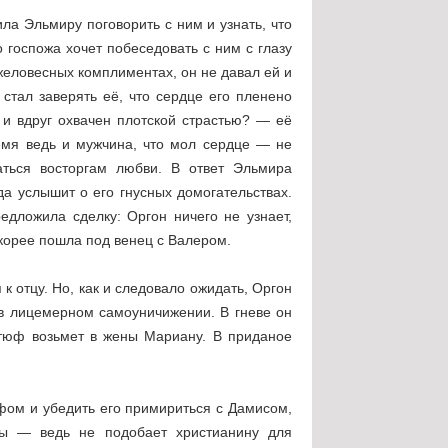
а Эльмиру поговорить с ним и узнать, что
 госпожа хочет побеседовать с ним с глазу
желовесных комплиментах, он не давал ей и
стал заверять её, что сердце его пленено
 и вдруг охвачен плотской страстью? — её
ремя ведь и мужчина, что мол сердце — не
ться восторгам любви. В ответ Эльмира
да услышит о его гнусных домогательствах.
едложила сделку: Оргон ничего не узнает,
корее пошла под венец с Валером.
к отцу. Но, как и следовало ожидать, Оргон
 в лицемерном самоуничижении. В гневе он
ртюф возьмет в жены Мариану. В приданое
фом и убедить его примириться с Дамисом,
ны — ведь не подобает христианину для