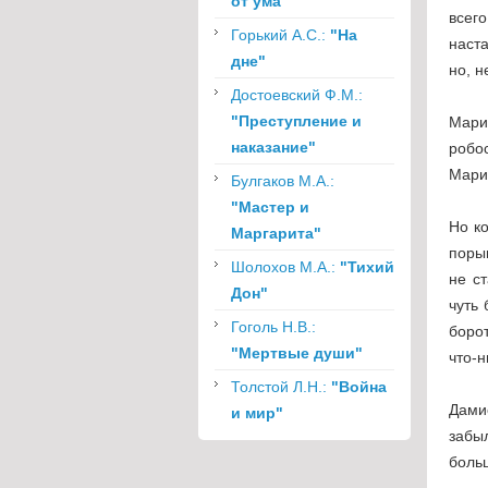
от ума"
всег
Горький А.С.:
"На
наст
дне"
но, 
Достоевский Ф.М.:
"Преступление и
Мари
наказание"
робос
Мари
Булгаков М.А.:
"Мастер и
Но ко
Маргарита"
порыв
Шолохов М.А.:
"Тихий
не с
Дон"
чуть
Гоголь Н.В.:
борот
"Мертвые души"
что-н
Толстой Л.Н.:
"Война
Дами
и мир"
забы
больш