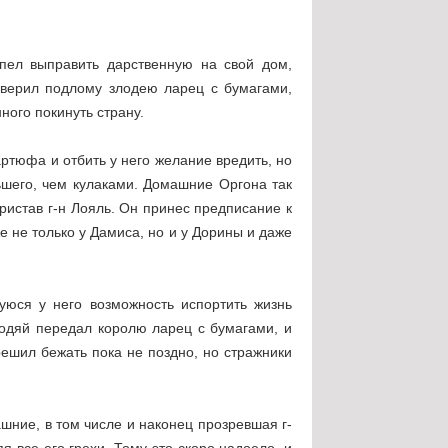
спел выправить дарственную на свой дом,
оверил подлому злодею ларец с бумагами,
ого покинуть страну.
артюфа и отбить у него желание вредить, но
шего, чем кулаками. Домашние Оргона так
ристав г-н Лояль. Он принес предписание к
е не только у Дамиса, но и у Дорины и даже
уюся у него возможность испортить жизнь
годяй передал королю ларец с бумагами, и
решил бежать пока не поздно, но стражники
ние, в том числе и наконец прозревшая г-
 все его грехи. Тому это скоро надоело, и