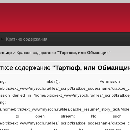
Краткие содержания
ольер
> Краткое содержание
"Тартюф, или Обманщик"
ткое содержание
"Тартюф, или Обманщи
arning: mkdir(): Permi
/bitrix/ext_www/mysoch.ru/files/_script/kratkoe_soderzhanie/krat
ssion denied in /home/bitrix/ext_www/mysoch.ru/files/_script/kratk
ng:
(/home/bitrix/ext_www/mysoch.ru/files/cache_resume/_story_text/Mole
iled to open stream: No such 
/bitrix/ext_www/mysoch.ru/files/_script/kratkoe_soderzhanie/kratkoe_c
rameter 1 to be resource,