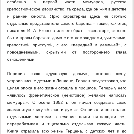
особенно в первой части мемуаров, русское
крепостническое дворянство, та среда, где он жил в детстве
и ранней юности. Ярко характерны здесь не столько
отдельные представители самого барства – такие, как отец
писателя И. А. Яковлев или его брат – «сенатор», сколько
быт и нравы барского дома с его домочадцами, учителями,
крепостной прислугой, с его «передней и девичьей», с
повседневными, скрытыми от постороннего глаза
отношениями.
Пережив свою «духовную драму», потеряв жену,
устроившись с детьми в Лондоне, Герцен почувствовал, что
целая эпоха в его жизни отошла в прошлое. Теперь у него
«явилось френетическое (неистовое) желание написать
мемуары». С осени 1852 г. он начал создавать свою
знаменитую книгу «Былое и думы». Он писал и печатал ее
отдельными частями в течение почти пятнадцати лет,
перерабатывая и тщательно отделывая каждую часть.
Книга отразила всю жизнь Герцена, с детских лет и до