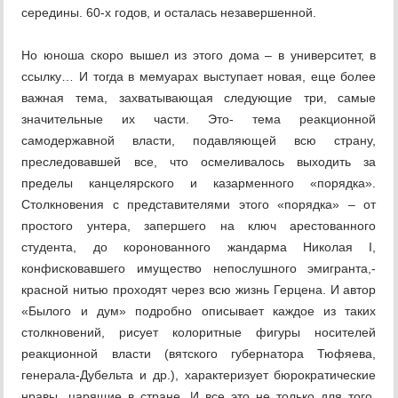
середины. 60-х годов, и осталась незавершенной.
Но юноша скоро вышел из этого дома – в университет, в
ссылку… И тогда в мемуарах выступает новая, еще более
важная тема, захватывающая следующие три, самые
значительные их части. Это- тема реакционной
самодержавной власти, подавляющей всю страну,
преследовавшей все, что осмеливалось выходить за
пределы канцелярского и казарменного «порядка».
Столкновения с представителями этого «порядка» – от
простого унтера, запершего на ключ арестованного
студента, до коронованного жандарма Николая I,
конфисковавшего имущество непослушного эмигранта,-
красной нитью проходят через всю жизнь Герцена. И автор
«Былого и дум» подробно описывает каждое из таких
столкновений, рисует колоритные фигуры носителей
реакционной власти (вятского губернатора Тюфяева,
генерала-Дубельта и др.), характеризует бюрократические
нравы, царящие в стране. И все это не только для того,