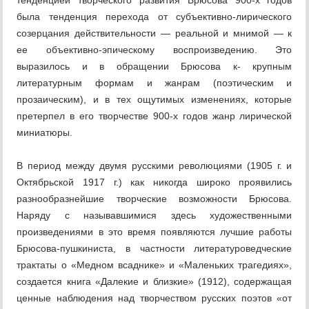
тенденцией творческого развития Брюсова 900-х годов
была тенденция перехода от субъективно-лирического
созерцания действительности — реальной и мнимой — к
ее объективно-эпическому воспроизведению. Это
выразилось и в обращении Брюсова к- крупным
литературным формам и жанрам (поэтическим и
прозаическим), и в тех ощутимых изменениях, которые
претерпел в его творчестве 900-х годов жанр лирической
миниатюры.
В период между двумя русскими революциями (1905 г. и
Октябрьской 1917 г.) как никогда широко проявились
разнообразнейшие творческие возможности Брюсова.
Наряду с называвшимися здесь художественными
произведениями в это время появляются лучшие работы
Брюсова-пушкиниста, в частности литературоведческие
трактаты о «Медном всаднике» и «Маленьких трагедиях»,
создается книга «Далекие и близкие» (1912), содержащая
ценные наблюдения над творчеством русских поэтов «от