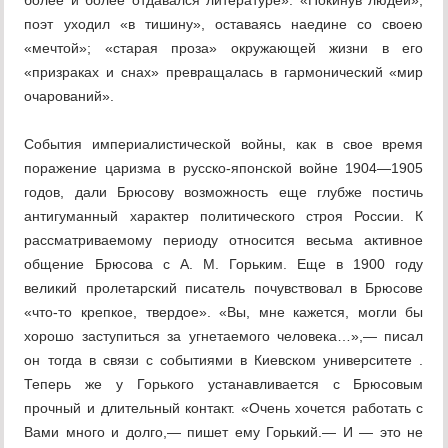
более и более отдавался литературе». «Покинув людей»,
поэт уходил «в тишину», оставаясь наедине со своею
«мечтой»; «старая проза» окружающей жизни в его
«призраках и снах» превращалась в гармонический «мир
очарований».
События империалистической войны, как в свое время
поражение царизма в русско-японской войне 1904—1905
годов, дали Брюсову возможность еще глубже постичь
антигуманный характер политического строя России. К
рассматриваемому периоду относится весьма активное
общение Брюсова с А. М. Горьким. Еще в 1900 году
великий пролетарский писатель почувствовал в Брюсове
«что-то крепкое, твердое». «Вы, мне кажется, могли бы
хорошо заступиться за угнетаемого человека…»,— писал
он тогда в связи с событиями в Киевском университете .
Теперь же у Горького устанавливается с Брюсовым
прочный и длительный контакт. «Очень хочется работать с
Вами много и долго,— пишет ему Горький.— И — это не