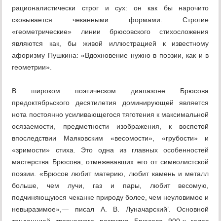
рационалистически строг и сух: он как бы нарочито
сковывается чеканными формами. Строгие
«геометрические» линии брюсовского стихосложения
являются как, бы живой иллюстрацией к известному
афоризму Пушкина: «Вдохновение нужно в поэзии, как и в
геометрии».
В широком поэтическом диапазоне Брюсова
предоктябрьского десятилетия доминирующей является
нота постоянно усиливающегося тяготения к максимальной
осязаемости, предметности изображения, к воспетой
впоследствии Маяковским «весомости», «грубости» и
«зримости» стиха. Это одна из главных особенностей
мастерства Брюсова, отмежевавших его от символистской
поэзии. «Брюсов любит материю, любит камень и металл
больше, чем лучи, газ и пары, любит весомую,
подчиняющуюся чеканке природу более, чем неуловимое и
невыразимое»,— писал А. В. Луначарский’. Основной