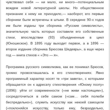
чувствовал себя — ни мало, ни много—потенциальным
вождем новой литературной школы. Но общественное
признание к нему не приходило,— наоборот, его первые
сборники были встречены в штыки. В середине 90-х годов
им были изданы три сборника «Русские символисты»,
значительную часть которых составили его собственные
стихи, впоследствии (93) объединенные в цикл
(Юношеское). В 1895 году выходит первое, а в 1896 —
второе издание сборника Брюсова Шедевры», а еще через
год — книга стихов « «Это — я».
Программа русского символизма, как ее понимал Брюсов,
громко провозглашалась в его стихотворениях. Явно
программный характер носят те «три завета», с которыми
обращается он к адресату стихотворения «Юному поэту»
(1896): уйти от современности («не живи настоящим»),
сосредоточиться в себе самом («сам… себя полюби
беспредельно»), служить искусству как некоей самоцели
(«поклоняйся искусству, только ему, безраздельно,