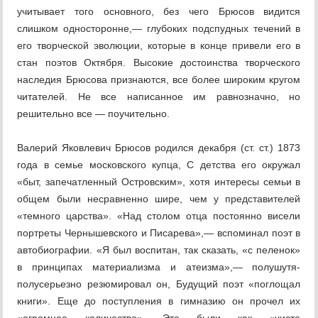
учитывает того основного, без чего Брюсов видится
слишком односторонне,— глубоких подспудных течений в
его творческой эволюции, которые в конце привели его в
стан поэтов Октября. Высокие достоинства творческого
наследия Брюсова признаются, все более широким кругом
читателей. Не все написанное им равнозначно, но
решительно все — поучительно.
Валерий Яковлевич Брюсов родился декабря (ст. ст.) 1873
года в семье московского купца, С детства его окружал
«быт, запечатленный Островским», хотя интересы семьи в
общем были несравненно шире, чем у представителей
«темного царства». «Над столом отца постоянно висели
портреты Чернышевского и Писарева»,— вспоминал поэт в
автобиографии. «Я был воспитан, так сказать, «с пеленок»
в принципах материализма и атеизма»,— полушутя-
полусерьезно резюмировал он, Будущий поэт «поглощал
книги». Еще до поступления в гимназию он прочел их