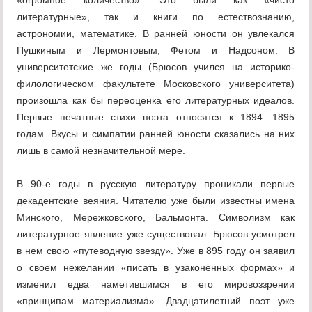
«огромное количество». Это были как «чисто
литературные», так и книги по естествознанию,
астрономии, математике. В ранней юности он увлекался
Пушкиным и Лермонтовым, Фетом и Надсоном. В
университетские же годы (Брюсов учился на историко-
филологическом факультете Московского университета)
произошла как бы переоценка его литературных идеалов.
Первые печатные стихи поэта относятся к 1894—1895
годам. Вкусы и симпатии ранней юности сказались на них
лишь в самой незначительной мере.
В 90-е годы в русскую литературу проникали первые
декадентские веяния. Читателю уже были известны имена
Минского, Мережковского, Бальмонта. Символизм как
литературное явление уже существовал. Брюсов усмотрел
в нем свою «путеводную звезду». Уже в 895 году он заявил
о своем нежелании «писать в узаконенных формах» и
изменил едва наметившимся в его мировоззрении
«принципам материализма». Двадцатилетний поэт уже