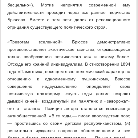
бесцельно»). Мотив неприятия современной ему
действительности проходит через все раннее творчество
Брюсова. Вместе с тем поэт далек от революционного
отрицания существующего политического строя.
«Тревогам вселенной» Брюсов демонстративно
противопоставляет экзотические таинства, открывающиеся
только воображению поэтического «я» и никому более.
Отсюда его крайний индивидуализм. В стихотворении 1894
года «Памятник», носящем явно полемический характер по
отношению к одноименному пушкинскому, Брюсов
совершенно недвусмысленно определяет свою
поэтическую платформу: «пусть годы долгие покроют
дымкой синей» воздвигнутый им памятник и «заворожат»
его от «толпы». Позиция автора становится вызывающе
антиобщественной. «В те годы,— писал впоследствии поэт,
— простившись со своим детским республиканством, (я)
решительно чуждался вопросов общественности и все