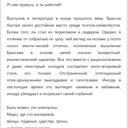
Я сам тружусь, а ты работай!
Выступив в литературе в конце прошлого века, Брюсов
быстро занял достойное место среди поэтов-символистов.
Более того, он стал их теоретиком и лидером. Однако, в
отличие от собратьев по цеху, чей взгляд на поэзию у поэта
носил мисти¬ческий оттенок, поэтическое мышление
Брюсова в основе своей носило конкретный,
реалистический характер. Все это вместе с рационализмом
и даже некоторым холодом составляет непо¬вторимый
стиль его поэзии. Отстраненный, отягощенный
псев¬донаучными выкладками и гипотезами. Иногда в
настоящее время это выглядит наивным и забавным,
иногда убеждает и потрясает своей глубиной:
Быть может, эти электроны
Миры, где сто материков,
венцы, паденья, царства, троны