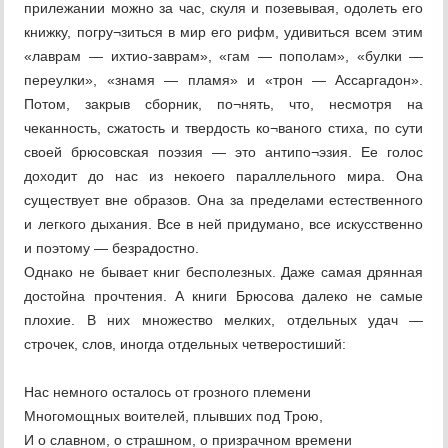
прилежании можно за час, скуля и позевывая, одолеть его
книжку, погру¬зиться в мир его рифм, удивиться всем этим
«лаврам — ихтио-заврам», «гам — пополам», «булки —
переулки», «знамя — пламя» и «трон — Ассаргадон».
Потом, закрыв сборник, по¬нять, что, несмотря на
чеканность, сжатость и твердость ко¬ваного стиха, по сути
своей брюсовская поэзия — это антипо¬эзия. Ее голос
доходит до нас из некоего параллельного мира. Она
существует вне образов. Она за пределами естественного
и легкого дыхания. Все в ней придумано, все искусственно
и поэтому — безрадостно.
Однако не бывает книг бесполезных. Даже самая дрянная
достойна прочтения. А книги Брюсова далеко не самые
плохие. В них множество мелких, отдельных удач —
строчек, слов, иногда отдельных четверостиший:
Нас немного осталось от грозного племени
Многомощных воителей, плывших под Трою,
И о славном, о страшном, о призрачном времени