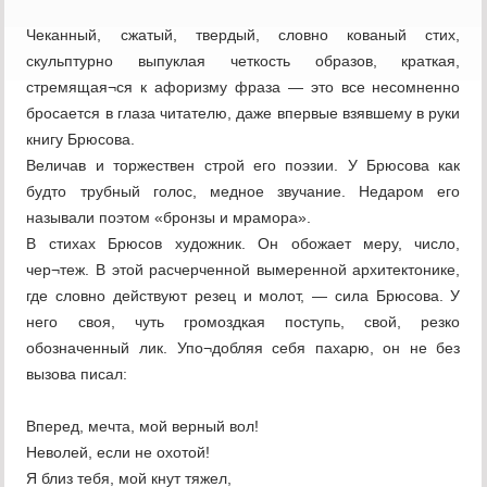
Чеканный, сжатый, твердый, словно кованый стих,
скульптурно выпуклая четкость образов, краткая,
стремящая¬ся к афоризму фраза — это все несомненно
бросается в глаза читателю, даже впервые взявшему в руки
книгу Брюсова.
Величав и торжествен строй его поэзии. У Брюсова как
будто трубный голос, медное звучание. Недаром его
называли поэтом «бронзы и мрамора».
В стихах Брюсов художник. Он обожает меру, число,
чер¬теж. В этой расчерченной вымеренной архитектонике,
где словно действуют резец и молот, — сила Брюсова. У
него своя, чуть громоздкая поступь, свой, резко
обозначенный лик. Упо¬добляя себя пахарю, он не без
вызова писал:
Вперед, мечта, мой верный вол!
Неволей, если не охотой!
Я близ тебя, мой кнут тяжел,