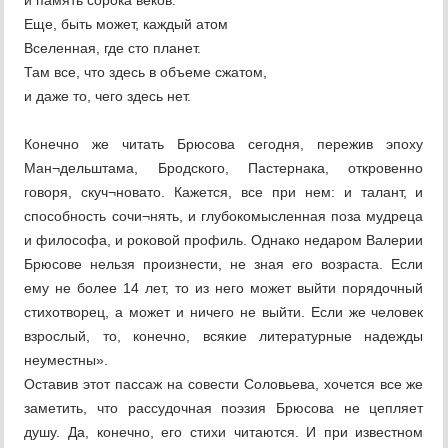
и память сорока веков.
Еще, быть может, каждый атом
Вселенная, где сто планет.
Там все, что здесь в объеме сжатом,
и даже то, чего здесь нет.
Конечно же читать Брюсова сегодня, пережив эпоху
Ман¬дельштама, Бродского, Пастернака, откровенно
говоря, скуч¬новато. Кажется, все при нем: и талант, и
способность сочи¬нять, и глубокомысленная поза мудреца
и философа, и роковой профиль. Однако недаром Валерии
Брюсове нельзя произнести, не зная его возраста. Если
ему не более 14 лет, то из него может выйти порядочный
стихотворец, а может и ничего не выйти. Если же человек
взрослый, то, конечно, всякие литературные надежды
неуместны».
Оставив этот пассаж на совести Соловьева, хочется все же
заметить, что рассудочная поэзия Брюсова не цепляет
душу. Да, конечно, его стихи читаются. И при известном