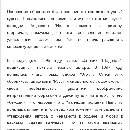
Появление сборников было воспринято как литературный
курьез. Посыпались рецензии, критические статьи, шутки,
пародии. Рецензент “Нового времени”, к примеру,
гаерничал, рассуждая, что эти произведения доставят
удовольствие только тем, ”кто не прочь расширить
селезенку здоровым смехом”.
В следующем, 1895 году вышел сборник “Шедевры”,
подписанный полным именем автора. В 1897 году
появилась книга новых стихов “Это-я”. Стихи этих
сборников, так же как и “Русских символистов”, ошеломляли
своей необычностью, дразнили воображение
непривычными образами и даже пугали читателя. То его
убеждали, что любовь - это “палящий полдень Явы”, то
приглашали мечтать “о лесах криптомерий” или разделить
утверждения автора о ненависти к родине и любви к
некоему “идеалу человека”. Но за этими внешними