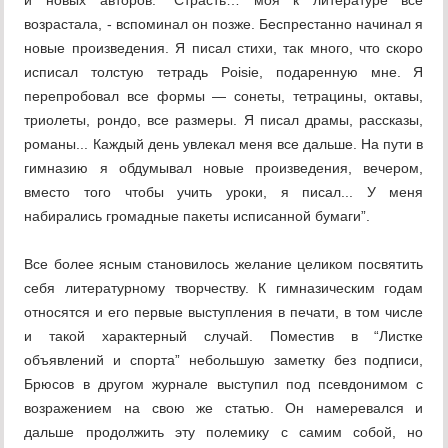
и новых авторов. “Страсть… моя к литературе все
возрастала, - вспоминал он позже. Беспрестанно начинал я
новые произведения. Я писал стихи, так много, что скоро
исписал толстую тетрадь Poisie, подаренную мне. Я
перепробовал все формы — сонеты, тетрацины, октавы,
триолеты, рондо, все размеры. Я писал драмы, рассказы,
романы... Каждый день увлекал меня все дальше. На пути в
гимназию я обдумывал новые произведения, вечером,
вместо того чтобы учить уроки, я писал... У меня
набирались громадные пакеты исписанной бумаги”.
Все более ясным становилось желание целиком посвятить
себя литературному творчеству. К гимназическим годам
относятся и его первые выступления в печати, в том числе
и такой характерный случай. Поместив в “Листке
объявлений и спорта” небольшую заметку без подписи,
Брюсов в другом журнале выступил под псевдонимом с
возражением на свою же статью. Он намеревался и
дальше продолжить эту полемику с самим собой, но