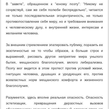
В “завете”, обращенном к “юному поэту”: “Никому не
сочувствуй, сам же себя полюби беспредельно”, читается
не только последовательная эгоцентричность, не только
противопоставление себя миру, но и требование внимания
к человеческому духу, к внутренней жизни, интересам и
желаниям человека.
За внешним стремлением эпатировать публику, поразить ее
экзотичностью не то чтобы образов, а больше строк и
выражений, рисовать другое неприятие мира унылого
бытия, мещанского благополучия, вялого либерализма.
Поэту мог видится в этом протест против условий жизни,
гнетущих человека, душащих и уродующих его, против
всевластных норм мещанского комфорта и жизненного
благополучия.
Разумеется, здесь вполне реальная опасность. Опасность
эстетизации, превращения дерзостных вызовов