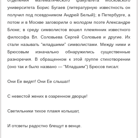
отделения математического факультета Московского
университета Борис Бугаев (литературную известность он
получил под псевдонимом Андрей Белый); в Петербурге, а
потом и в Москве заговорили о молодом поэте Александре
Блоке; в среду символистов вошел племянник известного
философа Вл. Соловьева Сергей Соловьев и другие. Их
стали называть “младшими” символистами. Между ними и
Брюсовым изначально обнаружились существенные
разноречия. В обращенном к этой группе стихотворении
(оно так и было названо — “Младшим”) Брюсов писал:
Они Ее видят! Они Ее слышат!
С невестой жених в озаренном дворце!
Светильники тихое пламя колышат,
И отсветы радостно блещут в венце.