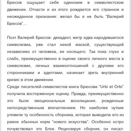
Брюсов ощущает себя одиноким в символистском
движении. Отчасти и из этого рождается его странное и
неожиданное признание: желал бы я не быть “Валерий
Брюсов”...
Поэт Валерий Брюсов- декадент, метр едва народившегося
символизма, уже стал некой маской, существующей
независимо от человека, ее носящего. Так пока глухо и
слабо, преимущественно в оценке своего личного места в
символизме, личных взаимоотношений с другими его
сторонниками и адептами, начинает зреть внутренний
кризис в этом движении.
Среди писателей-символистов книга Брюсова “Urbi et Orbi”
получила восторженную оценку. Правда, преимущественно
это были эмоциональные восклицания, рожденные
непосредственным впечатлением. Но наиболее чуткие
уловили ту особенность сборника, которая выводила его из
рамок обычных норм “нового искусства”. Особенно остро
почувствовал это Блок. Рецензируя сборник, он писал: