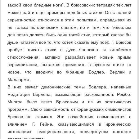
закрой свои бледные ноги”. В брюсовских тетрадях тех лет
можно найти еще примеры подобных стихов. Он с полной
серьезностью относился к этим попыткам, оправдывая их
не только историческим опытом, но и тем, что “идеалом
для поэта должен быть один такой стих, который сказал бы
душе читателя все то, что хотел сказать ему поэт...”. Брюсов
пробует писать стихи в духе японского и китайского
стихосложения, активно разрабатывает новые примы
версификации, пытается применить в русском стихе то
новое, что вводили во Франции Бодлер, Верлен и
Малларме.
В них звучат демонические темы Бодлера, напевные
медитации Верлена, вызывающая раскованность Рембо.
Многое было взято Брюсовым и из их эстетических
программ. Свою зависимость от французских символистов
Брюсов не скрывал. Эти воздействия совмещаются с
влиянием Г. Гейне, сказывающимися в иронических
интонациях, эмоциональности, подчеркнутом протесте