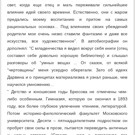
свет, когда еще отец и мать переживали сильнейшее
влияние идей своего времени. Естественно, они с жаром
предались моему воспитанию и притом на самых
рациональных основах... Под влиянием своих убеждений
родители мои очень низко ставили фантазию и даже все
искусства, все художественное”. В автобиографии он
дополнял: “С младенчества я видел вокруг себя книги (отец
составил себе довольно хорошую библиотеку) и слышал
разговоры об “умных вещах ... От сказок, от всякой
“чертовщины” меня усердно оберегали. Зато об идеях
Дарвина и о принципах материализма я узнал раньше, чем
научился умножению...
” Детство и юношеские годы Брюсова не отмечены чем-
либо особенным. Гимназия, которую он окончил в 1893
году, все более глубокое увлечение чтением, литературой.
Потом историко-филологический факультет Московского
университета. Десяти – пятнадцатилетним подростком он
пробует свои силы в прозе, пытается переводить античных