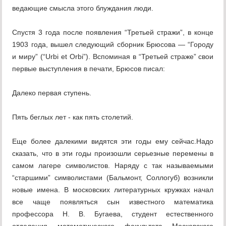
ведающие смысла этого блуждания люди.
Спустя 3 года после появления “Третьей стражи”, в конце
1903 года, вышел следующий сборник Брюсова — “Городу
и миру” (“Urbi et Orbi”). Вспоминая в “Третьей страже” свои
первые выступления в печати, Брюсов писал:
Далеко первая ступень.
Пять беглых лет - как пять столетий.
Еще более далекими видятся эти годы ему сейчас.Надо
сказать, что в эти годы произошли серьезные перемены в
самом лагере символистов. Наряду с так называемыми
“старшими” символистами (Бальмонт, Соллогуб) возникли
новые имена. В московских литературных кружках начал
все чаще появляться сын известного математика
профессора Н. В. Бугаева, студент естественного