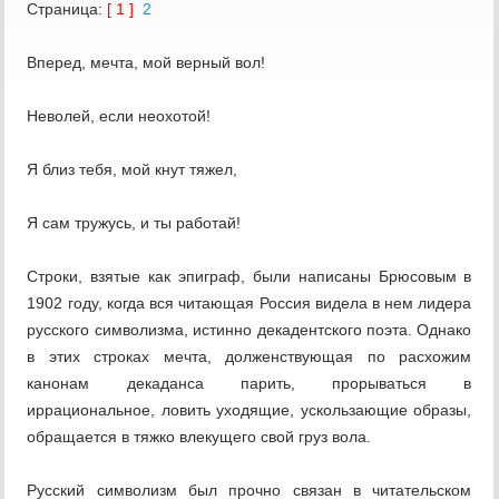
Страница:
[ 1 ]
2
Вперед, мечта, мой верный вол!
Неволей, если неохотой!
Я близ тебя, мой кнут тяжел,
Я сам тружусь, и ты работай!
Строки, взятые как эпиграф, были написаны Брюсовым в
1902 году, когда вся читающая Россия видела в нем лидера
русского символизма, истинно декадентского поэта. Однако
в этих строках мечта, долженствующая по расхожим
канонам декаданса парить, прорываться в
иррациональное, ловить уходящие, ускользающие образы,
обращается в тяжко влекущего свой груз вола.
Русский символизм был прочно связан в читательском