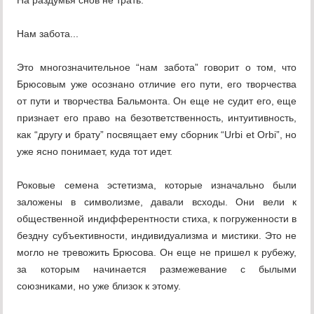
На раздумья снов не трать.
Нам забота...
Это многозначительное “нам забота” говорит о том, что
Брюсовым уже осознано отличие его пути, его творчества
от пути и творчества Бальмонта. Он еще не судит его, еще
признает его право на безответственность, интуитивность,
как “другу и брату” посвящает ему сборник “Urbi et Orbi”, но
уже ясно понимает, куда тот идет.
Роковые семена эстетизма, которые изначально были
заложены в символизме, давали всходы. Они вели к
общественной индифферентности стиха, к погруженности в
бездну субъективности, индивидуализма и мистики. Это не
могло не тревожить Брюсова. Он еще не пришел к рубежу,
за которым начинается размежевание с былыми
союзниками, но уже близок к этому.