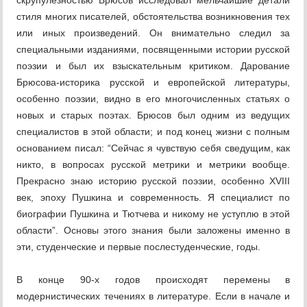
скрупулезностью Брюсов исследовал мельчайшие детали
стиля многих писателей, обстоятельства возникновения тех
или иных произведений. Он внимательно следил за
специальными изданиями, посвященными истории русской
поэзии и был их взыскательным критиком. Дарование
Брюсова-историка русской и европейской литературы,
особенно поэзии, видно в его многочисленных статьях о
новых и старых поэтах. Брюсов был одним из ведущих
специалистов в этой области; и под конец жизни с полным
основанием писал: “Сейчас я чувствую себя сведущим, как
никто, в вопросах русской метрики и метрики вообще.
Прекрасно знаю историю русской поэзии, особенно XVIII
век, эпоху Пушкина и современность. Я специалист по
биографии Пушкина и Тютчева и никому не уступлю в этой
области”. Основы этого знания были заложены именно в
эти, студенческие и первые послестуденческие, годы.
В конце 90-х годов происходят перемены в
модернистических течениях в литературе. Если в начале и