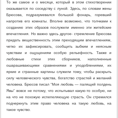
То же самое и о месяце, который в этом стихотворении
оказывается по соседству с луной. Здесь, по словам жены
Брюсова, подразумевался большой фонарь, горевший
напротив его комнаты. Вполне возможно, что толчками к
созданию этих образов послужили именно эти житейские
впечатления. Но важно здесь другое- стремление Брюсова
придать вещественность этим преходящим впечатлениям,
четко их зафиксировать, сообщить зыбким и неясным
чувствам и ощущениям особую рельефность. Также и
любовные стихи этих сборников, наполненные
ошарашивающими сравнениями и уподоблениями, их
яркие и странные картины служили тому, чтобы раскрыть
силу человеческого чувства, богатство страстей и желаний
человека. Брюсов писал “Моя любовь — палящий полдень
Явы” вовсе не потому, что испытывал какую-то особую, ни
на что не похожую испепеляющую страсть. Он стремился
подчеркнуть этим право человека на такую любовь, на
такое чувство.