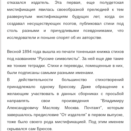
отказался издатель. Эта первая, еще полудетская
мистификация явилась своеобразной прелюдией к тем
развернутым мистификациям будущих лет, когда он
создавал несуществующих поэтов, публиковал стихи под
столь разными и причудливыми псевдонимами, что
исследователи и поныне спорят об их авторстве.
Весной 1894 года вышла из печати тоненькая книжка стихов
под названием “Русские символисты”. За ней еще две такие
же тонкие тетрадки. Стихи и переводы, помещенные в них,
были подписаны самыми разными именами.
В действительности большинство стихотворений
принадлежало одному Брюсову. Даже обращение к
желающим участвовать в данных сборниках с просьбой
направлять свои произведения “Владимиру
Александровичу Маслову. Москва. Почтамт”, которым
завершалось предисловие “От издателя” в первом выпуске,
тоже было своего рода мистификацией. Под этим именем
скрывался сам Брюсов.