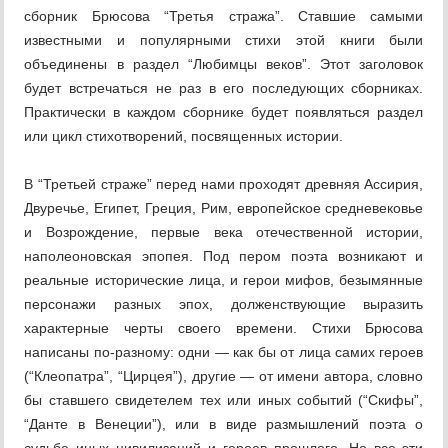
сборник Брюсова “Третья стража”. Ставшие самыми
известными и популярными стихи этой книги были
объединены в раздел “Любимцы веков”. Этот заголовок
будет встречаться не раз в его последующих сборниках.
Практически в каждом сборнике будет появляться раздел
или цикл стихотворений, посвященных истории.
В “Третьей страже” перед нами проходят древняя Ассирия,
Двуречье, Египет, Греция, Рим, европейское средневековье
и Возрождение, первые века отечественной истории,
наполеоновская эпопея. Под пером поэта возникают и
реальные исторические лица, и герои мифов, безымянные
персонажи разных эпох, долженствующие выразить
характерные черты своего времени. Стихи Брюсова
написаны по-разному: одни — как бы от лица самих героев
(“Клеопатра”, “Цирцея”), другие — от имени автора, словно
бы ставшего свидетелем тех или иных событий (“Скифы”,
“Данте в Венеции”), или в виде размышлений поэта о