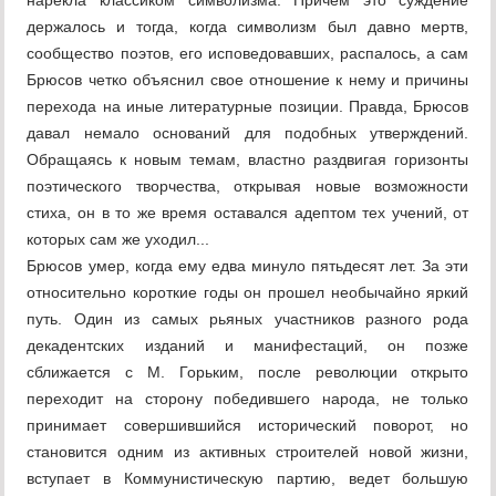
нарекла классиком символизма. Причем это суждение
держалось и тогда, когда символизм был давно мертв,
сообщество поэтов, его исповедовавших, распалось, а сам
Брюсов четко объяснил свое отношение к нему и причины
перехода на иные литературные позиции. Правда, Брюсов
давал немало оснований для подобных утверждений.
Обращаясь к новым темам, властно раздвигая горизонты
поэтического творчества, открывая новые возможности
стиха, он в то же время оставался адептом тех учений, от
которых сам же уходил...
Брюсов умер, когда ему едва минуло пятьдесят лет. За эти
относительно короткие годы он прошел необычайно яркий
путь. Один из самых рьяных участников разного рода
декадентских изданий и манифестаций, он позже
сближается с М. Горьким, после революции открыто
переходит на сторону победившего народа, не только
принимает совершившийся исторический поворот, но
становится одним из активных строителей новой жизни,
вступает в Коммунистическую партию, ведет большую