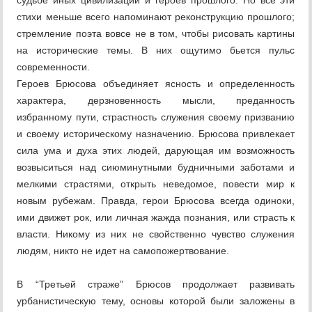
судьбе иных цивилизаций и героев прошлого. Но все эти
стихи меньше всего напоминают реконструкцию прошлого;
стремление поэта вовсе не в том, чтобы рисовать картины
на исторические темы. В них ощутимо бьется пульс
современности.
Героев Брюсова объединяет ясность и определенность
характера, дерзновенность мысли, преданность
избранному пути, страстность служения своему призванию
и своему историческому назначению. Брюсова привлекает
сила ума и духа этих людей, дарующая им возможность
возвыситься над сиюминутными будничными заботами и
мелкими страстями, открыть неведомое, повести мир к
новым рубежам. Правда, герои Брюсова всегда одиноки,
ими движет рок, или личная жажда познания, или страсть к
власти. Никому из них не свойственно чувство служения
людям, никто не идет на самопожертвование.
В “Третьей страже” Брюсов продолжает развивать
урбанистическую тему, основы которой были заложены в