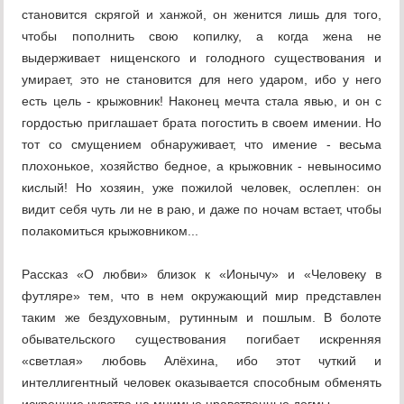
становится скрягой и ханжой, он женится лишь для того,
чтобы пополнить свою копилку, а когда жена не
выдерживает нищенского и голодного существования и
умирает, это не становится для него ударом, ибо у него
есть цель - крыжовник! Наконец мечта стала явью, и он с
гордостью приглашает брата погостить в своем имении. Но
тот со смущением обнаруживает, что имение - весьма
плохонькое, хозяйство бедное, а крыжовник - невыносимо
кислый! Но хозяин, уже пожилой человек, ослеплен: он
видит себя чуть ли не в раю, и даже по ночам встает, чтобы
полакомиться крыжовником...
Рассказ «О любви» близок к «Ионычу» и «Человеку в
футляре» тем, что в нем окружающий мир представлен
таким же бездуховным, рутинным и пошлым. В болоте
обывательского существования погибает искренняя
«светлая» любовь Алёхина, ибо этот чуткий и
интеллигентный человек оказывается способным обменять