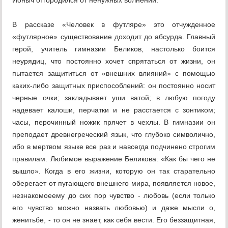
Ионыч отгородился от ненужных волнений.
В рассказе «Человек в футляре» это отчужденное
«футлярное» существование доходит до абсурда. Главный
герой, учитель гимназии Беликов, настолько боится
неурядиц, что постоянно хочет спрятаться от жизни, он
пытается защититься от «внешних влияний» с помощью
каких-либо защитных приспособлений: он постоянно носит
черные очки; закладывает уши ватой; в любую погоду
надевает калоши, перчатки и не расстается с зонтиком;
часы, перочинный ножик прячет в чехлы. В гимназии он
преподает древнегреческий язык, что глубоко символично,
ибо в мертвом языке все раз и навсегда подчинено строгим
правилам. Любимое выражение Беликова: «Как бы чего не
вышло». Когда в его жизни, которую он так старательно
оберегает от пугающего внешнего мира, появляется новое,
незнакомоеему до сих пор чувство - любовь (если только
его чувство можно назвать любовью) и даже мысли о,
женитьбе, - то он не знает, как себя вести. Его беззащитная,