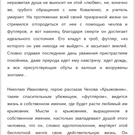
неразвитая душа не выносит ни этой «любви», ни, конечно
же, грубого обращения с ним Коваленко, и учитель
умирает. На протяжении всей своей призрачной жизни он
стремился отгородиться от нее с помощью чехлов и
футляров, и вот наконец благодаря смерти он достигает
идеального состояния. Его кладут в гроб, футляр, «из
которого он уже никогда не выйдет», и засыпают землей.
Словно отдавая последнюю дань уважения пристрастиям
покойника, даже природа идет ему навстречу: идет дождь,
а все присутствующие обуты в калоши и вооружены
зонтами...
Николаю Ивановичу, герою рассказа Чехова «Крыжовник»,
таким спасительным убежищем, «футляром», видится
жизнь в собственном имении, где будет расти любимый им
крыжовник. Мысли о крыжовнике, выращенном в
собственном имении, настолько завладевают душой этого
человека, что он, словно идолопоклонник, жертвует этой
бесплотной мечте свою действительную жизнь. Он