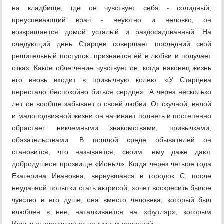
на кладбище, где он чувствует себя - солидный,
преуспевающий врач - неуютно и неловко, он
возвращается домой усталый и раздосадованный. На
следующий день Старцев совершает последний свой
решительный поступок: признается ей в любви и получает
отказ. Какое облегчение чувствует он, когда наконец жизнь
его вновь входит в привычную колею: «У Старцева
перестало беспокойно биться сердце». А через несколько
лет он вообще забывает о своей любви. От скучной, вялой
и малоподвижной жизни он начинает полнеть и постепенно
обрастает никчемными знакомствами, привычками,
обязательствами. В пошлой среде обывателей он
становится, что называется, своим: ему даже дают
добродушное прозвище «Ионыч». Когда через четыре года
Екатерина Ивановна, вернувшаяся в городок С, после
неудачной попытки стать актрисой, хочет воскресить былое
чувство в его душе, она вместо человека, который был
влюблен в нее, наталкивается на «футляр», которым