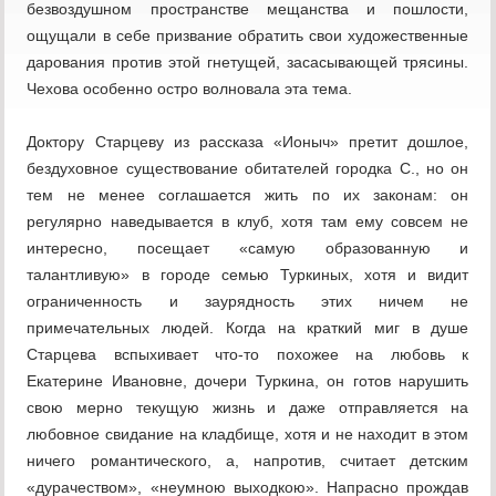
безвоздушном пространстве мещанства и пошлости,
ощущали в себе призвание обратить свои художественные
дарования против этой гнетущей, засасывающей трясины.
Чехова особенно остро волновала эта тема.
Доктору Старцеву из рассказа «Ионыч» претит дошлое,
бездуховное существование обитателей городка С., но он
тем не менее соглашается жить по их законам: он
регулярно наведывается в клуб, хотя там ему совсем не
интересно, посещает «самую образованную и
талантливую» в городе семью Туркиных, хотя и видит
ограниченность и заурядность этих ничем не
примечательных людей. Когда на краткий миг в душе
Старцева вспыхивает что-то похожее на любовь к
Екатерине Ивановне, дочери Туркина, он готов нарушить
свою мерно текущую жизнь и даже отправляется на
любовное свидание на кладбище, хотя и не находит в этом
ничего романтического, а, напротив, считает детским
«дурачеством», «неумною выходкою». Напрасно прождав