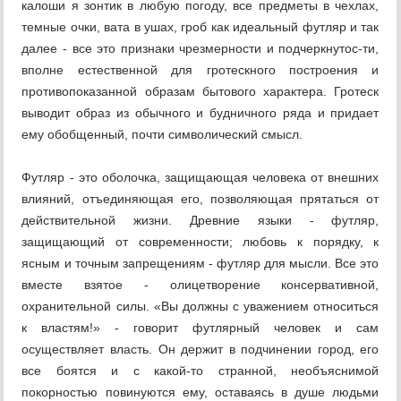
калоши я зонтик в любую погоду, все предметы в чехлах,
темные очки, вата в ушах, гроб как идеальный футляр и так
далее - все это признаки чрезмерности и подчеркнутос-ти,
вполне естественной для гротескного построения и
противопоказанной образам бытового характера. Гротеск
выводит образ из обычного и будничного ряда и придает
ему обобщенный, почти символический смысл.
Футляр - это оболочка, защищающая человека от внешних
влияний, отъединяющая его, позволяющая прятаться от
действительной жизни. Древние языки - футляр,
защищающий от современности; любовь к порядку, к
ясным и точным запрещениям - футляр для мысли. Все это
вместе взятое - олицетворение консервативной,
охранительной силы. «Вы должны с уважением относиться
к властям!» - говорит футлярный человек и сам
осуществляет власть. Он держит в подчинении город, его
все боятся и с какой-то странной, необъяснимой
покорностью повинуются ему, оставаясь в душе людьми