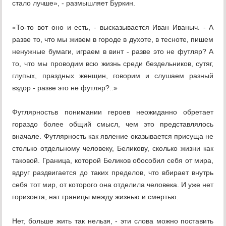
стало лучше», - размышляет Буркин.
«То-то вот оно и есть, - высказывается Иван Иваныч. - А
разве то, что мы живем в городе в духоте, в тесноте, пишем
ненужные бумаги, играем в винт - разве это не футляр? А
то, что мы проводим всю жизнь среди бездельников, сутяг,
глупых, праздных женщин, говорим и слушаем разный
вздор - разве это не футляр?..»
Футлярностьв понимании героев неожиданно обретает
гораздо более общий смысл, чем это представлялось
вначале. Футлярность как явление оказывается присуща не
столько отдельному человеку, Беликову, сколько жизни как
таковой. Граница, которой Беликов обособил себя от мира,
вдруг раздвигается до таких пределов, что вбирает внутрь
себя тот мир, от которого она отделила человека. И уже нет
горизонта, нат границы между жизнью и смертью.
Нет, больше жить так нельзя, - эти слова можно поставить