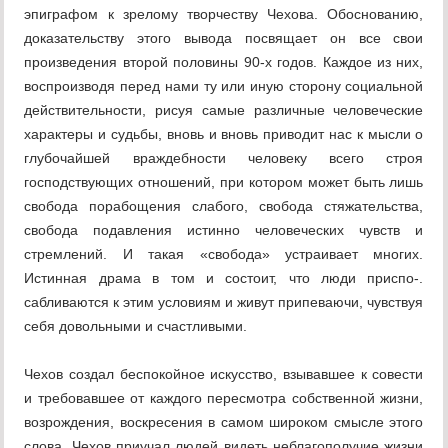
эпиграфом к зрелому творчеству Чехова. Обоснованию,
доказательству этого вывода посвящает он все свои
произведения второй половины 90-х годов. Каждое из них,
воспроизводя перед нами ту или иную сторону социальной
действительности, рисуя самые различные человеческие
характеры и судьбы, вновь и вновь приводит нас к мысли о
глубочайшей враждебности человеку всего строя
господствующих отношений, при котором может быть лишь
свобода порабощения слабого, свобода стяжательства,
свобода подавления истинно человеческих чувств и
стремлений. И такая «свобода» устраивает многих.
Истинная драма в том и состоит, что люди приспо-.
сабливаются к этим условиям и живут припеваючи, чувствуя
себя довольными и счастливыми.
Чехов создал беспокойное искусство, взывавшее к совести
и требовавшее от каждого пересмотра собственной жизни,
возрождения, воскресения в самом широком смысле этого
слова. Чехов приучал людей видеть неблагополучие жизни