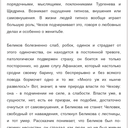
порядочными, мыслящими, поклонниками Тургенева и
Щедрина. Возникает ощущение гипноза, внушения или
самовнушения. В жизни людей гипноз вообще играет
большую роль; Чехов подчеркивает это, говоря о любовных
делах и особенно о женитьбе.
Беликов болезненно слаб, робок, одинок и страдает от
этого одиночества, он находится в постоянной тревоге,
патологически подвержен страху, он боится не только
посторонних, но даже слугу Афанасия, который настолько
сродни своему барину, что беспрерывно и без всякого
повода бормочет одно и то же: «Много уж их нынче
развелось!» Вот, значит, в чем природа власти по Чехову:
она - в подчинении не силе, а слабости. Власти уже, в
сущности, нет, есть ее призрак, ее подобие, достаточно
очнуться от самовнушения, и Беликова не станет. Человек,
свободный от наваждения, столкнул Беликова с лестницы,
и тот умер. Рассказчик понимает, что Беликов был по-
своему несчастен, он страдал, как люди, но не был живым