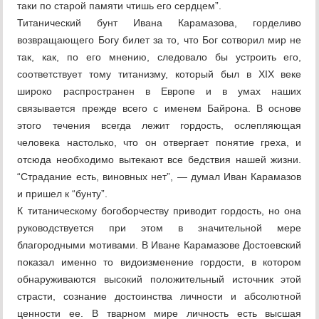
таки по старой памяти чтишь его сердцем”.
Титанический бунт Ивана Карамазова, горделиво
возвращающего Богу билет за то, что Бог сотворил мир не
так, как, по его мнению, следовало бы устроить его,
соответствует тому титанизму, который был в XIX веке
широко распространен в Европе и в умах наших
связывается прежде всего с именем Байрона. В основе
этого течения всегда лежит гордость, ослепляющая
человека настолько, что он отвергает понятие греха, и
отсюда необходимо вытекают все бедствия нашей жизни.
“Страдание есть, виновных нет”, — думал Иван Карамазов
и пришел к “бунту”.
К титаническому богоборчеству приводит гордость, но она
руководствуется при этом в значительной мере
благородными мотивами. В Иване Карамазове Достоевский
показал именно то видоизменение гордости, в котором
обнаруживаются высокий положительный источник этой
страсти, сознание достоинства личности и абсолютной
ценности ее. В тварном мире личность есть высшая