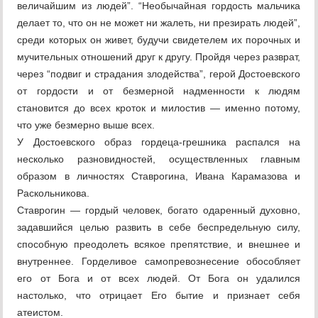
величайшим из людей”. “Необычайная гордость мальчика
делает то, что он не может ни жалеть, ни презирать людей”,
среди которых он живет, будучи свидетелем их порочных и
мучительных отношений друг к другу. Пройдя через разврат,
через “подвиг и страдания злодейства”, герой Достоевского
от гордости и от безмерной надменности к людям
становится до всех кроток и милостив — именно потому,
что уже безмерно выше всех.
У Достоевского образ гордеца-грешника распался на
несколько разновидностей, осуществленных главным
образом в личностях Ставрогина, Ивана Карамазова и
Раскольникова.
Ставрогин — гордый человек, богато одаренный духовно,
задавшийся целью развить в себе беспредельную силу,
способную преодолеть всякое препятствие, и внешнее и
внутреннее. Горделивое самопревознесение обособляет
его от Бога и от всех людей. От Бога он удалился
настолько, что отрицает Его бытие и признает себя
атеистом.