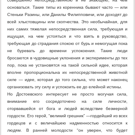
совершенно непосредственною и не знающею, на чем
основаться. Такие типы из коренника бывают часто — или
Стеньки Разины, или Данилы Филипповичи, или доходят до
всей хлыстовщины или скопчества. Это необычайная, для
них самих тяжелая непосредственная сила, требующая и
ищущая, на чем устояться и что взять в руководство,
требующая до страдания спокою от бурь и немогущая пока
не буревать до времени успокоения. Такие люди
бросаются в чудовищные уклонения и эксперименты до тех
пор, пока не установятся на такой сильной идее, которая
вполне пропорциональна их непосредственной животной
силе — идее, которая до того сильна, что может наконец
организовать эту силу и успокоить ее до елейной истины.
Но Достоевского интересует не просто могучая сила,
внимание его сосредоточено на силе личности,
оторвавшейся от бога и людей вследствие безмерной
гордости. Его герой, “великий грешник” —гордейший из всех
гордецов и с величайшею надменностью относится к
людям. В ранней молодости “он уверен, что будет