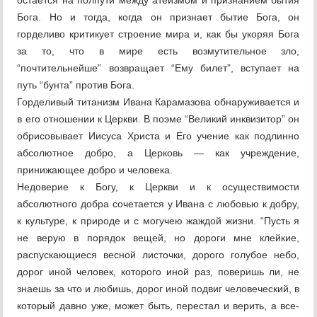
остается на полпути между атеизмом и признанием бытия
Бога. Но и тогда, когда он признает бытие Бога, он
горделиво критикует строение мира и, как бы укоряя Бога
за то, что в мире есть возмутительное зло,
“почтительнейше” возвращает “Ему билет”, вступает на
путь “бунта” против Бога.
Горделивый титанизм Ивана Карамазова обнаруживается и
в его отношении к Церкви. В поэме “Великий инквизитор” он
обрисовывает Иисуса Христа и Его учение как подлинно
абсолютное добро, а Церковь — как учреждение,
принижающее добро и человека.
Недоверие к Богу, к Церкви и к осуществимости
абсолютного добра сочетается у Ивана с любовью к добру,
к культуре, к природе и с могучею жаждой жизни. “Пусть я
не верую в порядок вещей, но дороги мне клейкие,
распускающиеся весной листочки, дорого голубое небо,
дорог иной человек, которого иной раз, поверишь ли, не
знаешь за что и любишь, дорог иной подвиг человеческий, в
который давно уже, может быть, перестал и верить, а все-