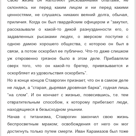
Свою жизнь он наполнял рискованными опытами, не
склоняясь ни перед каким лицом и ни перед какими
ценностями, не слушаясь никаких веяний долга, обычая,
приличия. Когда он был гвардейским офицером и “закутил,
рассказывали о какой-то дикой разнузданности его, о
задавленных рысаками людях, о зверском поступке с
одною дамою хорошего общества, с которою он был в
связи, а потом оскорбил ее публично. Что-то даже слишком
уж откровенно грязное было в этом деле. Прибавляли
сверх того, что он какой-то бретер, привязывается и
оскорбляет из удовольствия оскорбить”.
Но в конце концов Ставрогин признает, что он в самом деле
не ладья, а “старая, дырявая дровяная барка”, годная лишь
“на слом”. И он кончает с жизнью, повесившись, т.е. тем
отвратительным способом, к которому прибегают люди,
находящиеся в безысходном унынии.
Начав с титанизма, Ставрогин закончил свою жизнь
беспросветным мраком; освобождения от него он мог
достигнуть только путем смерти. Иван Карамазов был тоже