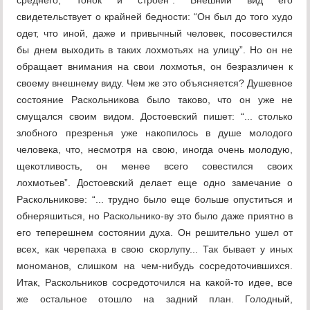
среднего, тонок и строен”. Внешний вид его
свидетельствует о крайней бедности: “Он был до того худо
одет, что иной, даже и привычный человек, посовестился
бы днем выходить в таких лохмотьях на улицу”. Но он не
обращает внимания на свои лохмотья, он безразличен к
своему внешнему виду. Чем же это объясняется? Душевное
состояние Раскольникова было таково, что он уже не
смущался своим видом. Достоевский пишет: “... столько
злобного презренья уже накопилось в душе молодого
человека, что, несмотря на свою, иногда очень молодую,
щекотливость, он менее всего совестился своих
лохмотьев”. Достоевский делает еще одно замечание о
Раскольникове: “... трудно было еще больше опуститься и
обнеряшиться, но Раскольнико-ву это было даже приятно в
его теперешнем состоянии духа. Он решительно ушел от
всех, как черепаха в свою скорлупу... Так бывает у иных
мономанов, слишком на чем-нибудь сосредоточившихся.
Итак, Раскольников сосредоточился на какой-то идее, все
же остальное отошло на задний план. Голодный,