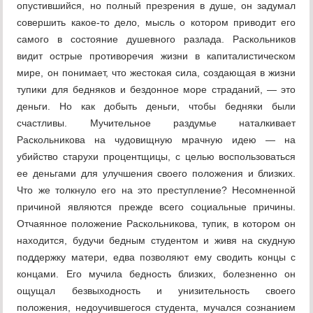
опустившийся, но полный презрения в душе, он задумал
совершить какое-то дело, мысль о котором приводит его
самого в состояние душевного разлада. Раскольников
видит острые противоречия жизни в капиталистическом
мире, он понимает, что жестокая сила, создающая в жизни
тупики для бедняков и бездонное море страданий, — это
деньги. Но как добыть деньги, чтобы бедняки были
счастливы. Мучительное раздумье наталкивает
Раскольникова на чудовищную мрачную идею — на
убийство старухи процентщицы, с целью воспользоваться
ее деньгами для улучшения своего положения и близких.
Что же толкнуло его на это преступление? Несомненной
причиной являются прежде всего социальные причины.
Отчаянное положение Раскольникова, тупик, в котором он
находится, будучи бедным студентом и живя на скудную
поддержку матери, едва позволяют ему сводить концы с
концами. Его мучила бедность близких, болезненно он
ощущал безвыходность и унизительность своего
положения, недоучившегося студента, мучался сознанием