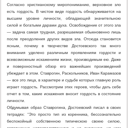
Согласно христианскому миропониманию, верховное зло
есть гордость. В чистом виде гордость обнаруживается на
высшем уровне личности, обладающей значительною
силой и богатыми дарами духа. Освобождение от этого зла
— задача самая трудная, разрешаемая обыкновенно лишь
после преодоления других видов зла. Отсюда становится
ясным, почему в творчестве Достоевского так много
внимания уделено различным проявлениям гордости и
всевозможным искажениям жизни, производимым ею. Даже
и поверхностный обзор его важнейших произведений
убеждает в этом. Ставрогин, Раскольников, Иван Карамазов
— все это лица, в характере и судьбе которых главную роль
играет гордость. Рассмотрим этих героев, чтобы дать себе
отчет в том, какие искажения вносит гордость в состояние
личности.
Обдумывая образ Ставрогина, Достоевский писал в своих
тетрадях: “Это просто тип из коренника, бессознательно
беспокойный собственною типическою своею силою,