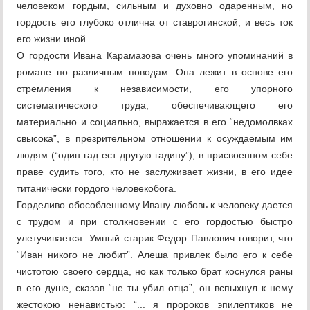
человеком гордым, сильным и духовно одаренным, но
гордость его глубоко отлична от ставрогинской, и весь ток
его жизни иной.
О гордости Ивана Карамазова очень много упоминаний в
романе по различным поводам. Она лежит в основе его
стремления к независимости, его упорного
систематического труда, обеспечивающего его
материально и социально, выражается в его “недомолвках
свысока”, в презрительном отношении к осуждаемым им
людям (“один гад ест другую гадину”), в присвоенном себе
праве судить того, кто не заслуживает жизни, в его идее
титанически гордого человекобога.
Горделиво обособленному Ивану любовь к человеку дается
с трудом и при столкновении с его гордостью быстро
улетучивается. Умный старик Федор Павлович говорит, что
“Иван никого не любит”. Алеша привлек было его к себе
чистотою своего сердца, но как только брат коснулся раны
в его душе, сказав “не ты убил отца”, он вспыхнул к нему
жестокою ненавистью: “... я пророков эпилептиков не