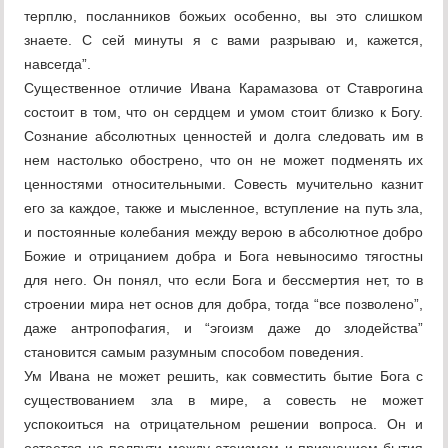
терплю, посланников божьих особенно, вы это слишком
знаете. С сей минуты я с вами разрываю и, кажется,
навсегда”.
Существенное отличие Ивана Карамазова от Ставрогина
состоит в том, что он сердцем и умом стоит близко к Богу.
Сознание абсолютных ценностей и долга следовать им в
нем настолько обострено, что он не может подменять их
ценностями относительными. Совесть мучительно казнит
его за каждое, также и мысленное, вступление на путь зла,
и постоянные колебания между верою в абсолютное добро
Божие и отрицанием добра и Бога невыносимо тягостны
для него. Он понял, что если Бога и бессмертия нет, то в
строении мира нет основ для добра, тогда “все позволено”,
даже антропофагия, и “эгоизм даже до злодейства”
становится самым разумным способом поведения.
Ум Ивана не может решить, как совместить бытие Бога с
существованием зла в мире, а совесть не может
успокоиться на отрицательном решении вопроса. Он и