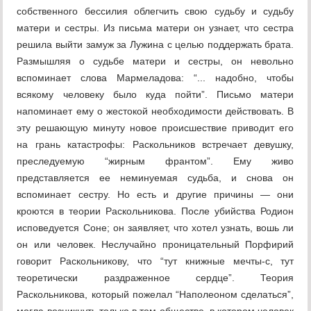
собственного бессилия облегчить свою судьбу и судьбу
матери и сестры. Из письма матери он узнает, что сестра
решила выйти замуж за Лужина с целью поддержать брата.
Размышляя о судьбе матери и сестры, он невольно
вспоминает слова Мармеладова: “... надобно, чтобы
всякому человеку было куда пойти”. Письмо матери
напоминает ему о жестокой необходимости действовать. В
эту решающую минуту новое происшествие приводит его
на грань катастрофы: Раскольников встречает девушку,
преследуемую “жирным франтом”. Ему живо
представляется ее неминуемая судьба, и снова он
вспоминает сестру. Но есть и другие причины — они
кроются в теории Раскольникова. После убийства Родион
исповедуется Соне; он заявляет, что хотел узнать, вошь ли
он или человек. Неслучайно проницательный Порфирий
говорит Раскольникову, что “тут книжные мечты-с, тут
теоретически раздраженное сердце”. Теория
Раскольникова, который пожелал “Наполеоном сделаться”,