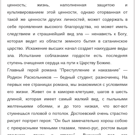
ценность; жизнь, наполненная защитою и
культивированием этой ценности, однако оторванная от
такой же ценности других личностей, может содержать в
себе проявления высокого благородства, но может иметь
следствием и страшнейший вид зла — ненависть к Богу,
которая ведет из области земного бытия в сатанинское
царство. Искажение высших начал создает наихудшие виды
зла. Испытание соблазнами гордости есть последняя
ступень очищения сердца на пути к Царству Божию.
Главный герой романа “Преступление и наказание” —
Родион Раскольников — бедный студент, разночинец. На
первых нее страницах романа, мы знакомимся с условиями
его жизни. Живет он в каморке-клетушке, шагов в шесть
длиной, которая имеет самый жалкий вид, с пыльными
желтенькими обоями, и до того низкая, что вот-вот
стукнешься головой о потолок. Достоевский очень страстно
рисует портрет героя: “Он был замечательно хорош собою
с прекрасными темными глазами, темно-рус, ростом выше