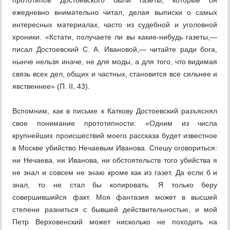
прототипов Достоевского были газеты, которые он
ежедневно внимательно читал, делая выписки о самых
интересных материалах, часто из судебной и уголовной
хроники. «Кстати, получаете ли вы какие-нибудь газеты,—
писал Достоевский С. А. Ивановой,— читайте ради бога,
нынче нельзя иначе, не для моды, а для того, что видимая
связь всех дел, общих и частных, становится все сильнее и
явственнее» (П. II, 43).
Вспомним, как в письме к Каткову Достоевский разъяснял
свое понимание прототипности: «Одним из числа
крупнейших происшествий моего рассказа будет известное
в Москве убийство Нечаевым Иванова. Спешу оговориться:
ни Нечаева, ни Иванова, ни обстоятельств того убийства я
не знал и совсем не знаю кроме как из газет. Да если б и
знал, то не стал бы копировать. Я только беру
совершившийся факт. Моя фантазия может в высшей
степени разниться с бывшей действительностью, и мой
Петр Верховенский может нисколько не походить на