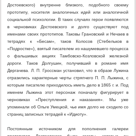
Достоевского) внутренне близкого, подобного своему
прототипу, носителя аналогичных идей или аналогичной
социальной психологии. В таких случаях герои появляются
в черновиках Достоевского и долго существуют под
именами своих прототипов. Таковы Грановский и Нечаев в
тетрадях к «Бесам», таков Колосов (Стебельков в
«Подростке»), взятый писателем из нашумевшего процесса
о фальшивых акциях Тамбовско-Козловской железной
дороги. Таков Долгушин, получивший в романе имя
Дергачева. Л. П. Гроссман установил, что в образе Лужина
отразились характерные черты стряпчего П. П. Лыжина, с
которым писателю приходилось иметь дело в 1865 г. и. Под
именем Лыжина этот персонаж поначалу фигурирует в
черновиках «Преступления и наказания». Мы уже
упоминали об Ольге Умецкой, чье имя долго не сходило со
страниц записных тетрадей к «Идиоту».
Постоянным источником для пополнения галереи