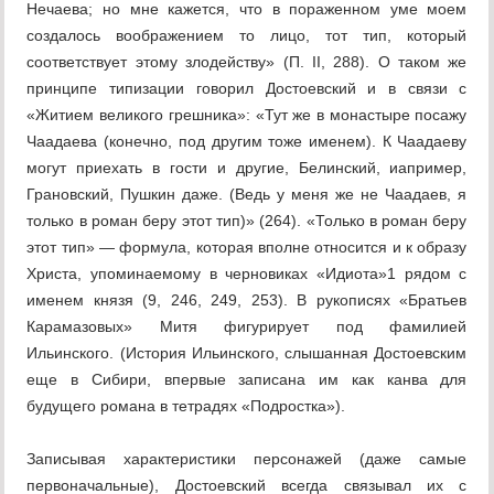
Нечаева; но мне кажется, что в пораженном уме моем
создалось воображением то лицо, тот тип, который
соответствует этому злодейству» (П. II, 288). О таком же
принципе типизации говорил Достоевский и в связи с
«Житием великого грешника»: «Тут же в монастыре посажу
Чаадаева (конечно, под другим тоже именем). К Чаадаеву
могут приехать в гости и другие, Белинский, иапример,
Грановский, Пушкин даже. (Ведь у меня же не Чаадаев, я
только в роман беру этот тип)» (264). «Только в роман беру
этот тип» — формула, которая вполне относится и к образу
Христа, упоминаемому в черновиках «Идиота»1 рядом с
именем князя (9, 246, 249, 253). В рукописях «Братьев
Карамазовых» Митя фигурирует под фамилией
Ильинского. (История Ильинского, слышанная Достоевским
еще в Сибири, впервые записана им как канва для
будущего романа в тетрадях «Подростка»).
Записывая характеристики персонажей (даже самые
первоначальные), Достоевский всегда связывал их с