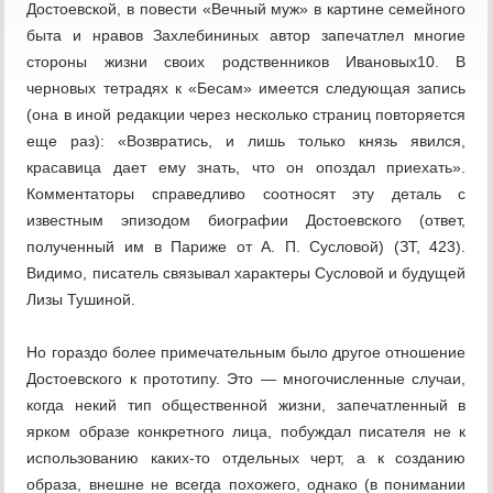
Достоевской, в повести «Вечный муж» в картине семейного
быта и нравов Захлебининых автор запечатлел многие
стороны жизни своих родственников Ивановых10. В
черновых тетрадях к «Бесам» имеется следующая запись
(она в иной редакции через несколько страниц повторяется
еще раз): «Возвратись, и лишь только князь явился,
красавица дает ему знать, что он опоздал приехать».
Комментаторы справедливо соотносят эту деталь с
известным эпизодом биографии Достоевского (ответ,
полученный им в Париже от А. П. Сусловой) (ЗТ, 423).
Видимо, писатель связывал характеры Сусловой и будущей
Лизы Тушиной.
Но гораздо более примечательным было другое отношение
Достоевского к прототипу. Это — многочисленные случаи,
когда некий тип общественной жизни, запечатленный в
ярком образе конкретного лица, побуждал писателя не к
использованию каких-то отдельных черт, а к созданию
образа, внешне не всегда похожего, однако (в понимании