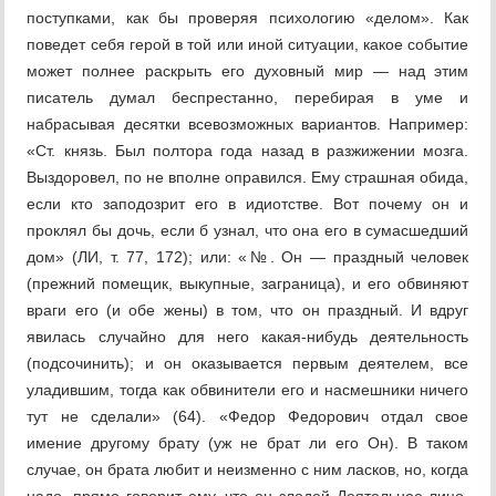
поступками, как бы проверяя психологию «делом». Как
поведет себя герой в той или иной ситуации, какое событие
может полнее раскрыть его духовный мир — над этим
писатель думал беспрестанно, перебирая в уме и
набрасывая десятки всевозможных вариантов. Например:
«Ст. князь. Был полтора года назад в разжижении мозга.
Выздоровел, по не вполне оправился. Ему страшная обида,
если кто заподозрит его в идиотстве. Вот почему он и
проклял бы дочь, если б узнал, что она его в сумасшедший
дом» (ЛИ, т. 77, 172); или: «№. Он — праздный человек
(прежний помещик, выкупные, заграница), и его обвиняют
враги его (и обе жены) в том, что он праздный. И вдруг
явилась случайно для него какая-нибудь деятельность
(подсочинить); и он оказывается первым деятелем, все
уладившим, тогда как обвинители его и насмешники ничего
тут не сделали» (64). «Федор Федорович отдал свое
имение другому брату (уж не брат ли его Он). В таком
случае, он брата любит и неизменно с ним ласков, но, когда