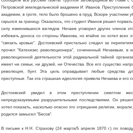
Петровской земледельческой академии И. Иванов. Преступление б
академии, в гроте, тело было брошено в пруд. Вскоре участники 
скрылся за границу. Оказалось, что студент Иванов решил порва
силу изменившихся взглядов. Нечаев уговорил других членов это
избежать доноса со стороны Иванова, но втайне он хотел всех э
"связать кровью". Достоевский пристально следил за перипети
прочел "Катехизис революционера", сочиненный Нечаевым, в 
революционной деятельности этой радикальной тайной организа
имеет ни семьи, ни друзей, ни Отечества. Все его существо нап
революция, бунт. Эта цель оправдывает любые средства д
преступные. Так эта страшная идеология привела Нечаева и его с
Достоевский увидел в этом преступлении симптом жес
непредсказуемыми разрушительными последствиями. Он решил 
хотел показать, насколько опасно это отрицание религии, морали,
родился замысел "Бесов".
В письме к Н.Н. Страхову (24 марта/5 апреля 1870 г.) по повод