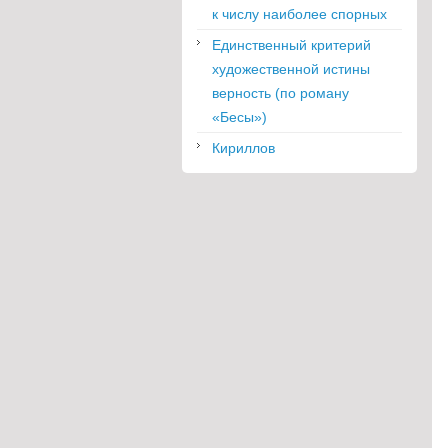
к числу наиболее спорных
Единственный критерий
художественной истины
верность (по роману
«Бесы»)
Кириллов