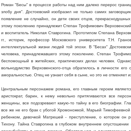
Роман "Бесы" в процессе работы над ним далеко перерос грани
злобу дня". Достоевский изобразил не только самих заговорщико
появление не случайно, он дети своих отцов, прекраснодушных
этому поколению принадлежит Степан Трофимович Верховенский 
и воспитатель Николая Ставрогина. Прототипом Степана Верхове
гг., историк, профессор Московского университета Т.Н. Грано
интеллектуальной жизни людей той эпохи. В "Бесах" Достоевск
человека, принадлежавшего этому поколению. Степан Трофимо
беспомощный в житейских, практических делах человек. Однако
вольнодумство Верховенского-отца обратилось в личности его 
аморальностью. Отец не узнает себя в сыне, но это не отменяет и
Центральным персонажем романа, его главным героем является
аристократ, барин, к нему невольно притягиваются все перс
женщины, все подозревают какую-то тайну в его биографии. Гл
все же не его брак с убогой Хромоножкой, Марьей Тимофеевной
ребенком, девочкой Матрешей - преступление, о котором он р
Тихону. Тайна Ставрогина в глубоком внутреннем опустошении 
самоубийству в конце романа. Обаятельная и одновременно о