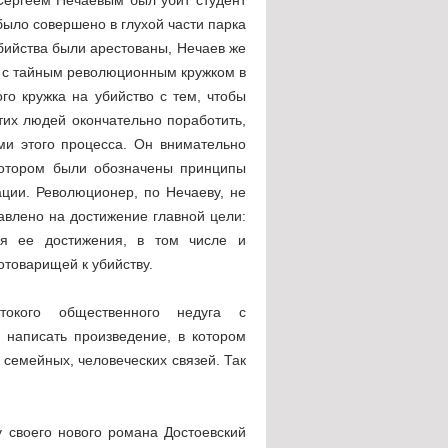
ыло совершено в глухой части парка
убийства были арестованы, Нечаев же
ть с тайным революционным кружком в
го кружка на убийство с тем, чтобы
тих людей окончательно поработить,
ями этого процесса. Он внимательно
котором были обозначены принципы
ции. Революционер, по Нечаеву, не
равлено на достижение главной цели:
ля ее достижения, в том числе и
отоварищей к убийству.
токого общественного недуга с
написать произведение, в котором
 семейных, человеческих связей. Так
у своего нового романа Достоевский