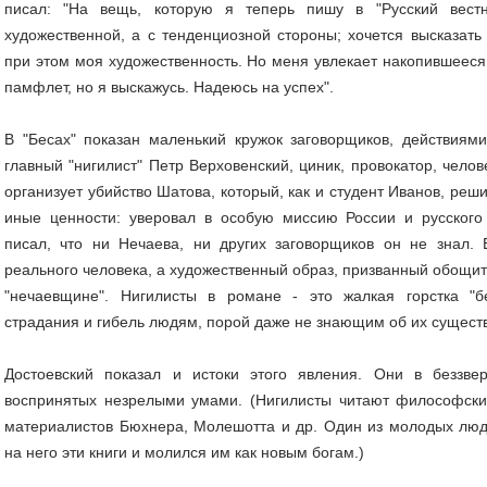
писал: "На вещь, которую я теперь пишу в "Русский вест
художественной, а с тенденциозной стороны; хочется высказать
при этом моя художественность. Но меня увлекает накопившееся 
памфлет, но я выскажусь. Надеюсь на успех".
В "Бесах" показан маленький кружок заговорщиков, действиями
главный "нигилист" Петр Верховенский, циник, провокатор, чело
организует убийство Шатова, который, как и студент Иванов, реш
иные ценности: уверовал в особую миссию России и русского
писал, что ни Нечаева, ни других заговорщиков он не знал. 
реального человека, а художественный образ, призванный обощить
"нечаевщине". Нигилисты в романе - это жалкая горстка "б
страдания и гибель людям, порой даже не знающим об их сущест
Достоевский показал и истоки этого явления. Они в беззве
воспринятых незрелыми умами. (Нигилисты читают философски
материалистов Бюхнера, Молешотта и др. Один из молодых люд
на него эти книги и молился им как новым богам.)