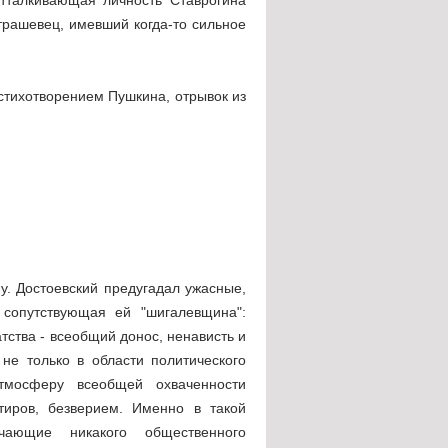
трашевец, имевший когда-то сильное
стихотворением Пушкина, отрывок из
у. Достоевский предугадал ужасные,
 сопутствующая ей "шигалевщина":
атства - всеобщий донос, ненависть и
не только в области политического
тмосферу всеобщей охваченности
тиров, безверием. Именно в такой
чающие никакого общественного