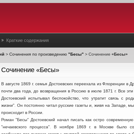
Краткие содержания
ий
>
Сочинения по произведению
"Бесы"
> Сочинение
«Бесы»
Cочинение «Бесы»
В августе 1869 г. семья Достоевских переехала из Флоренции в Др
почти два года, до возвращения в Россию в июле 1871 г. Все эти 
Достоевский испытывал беспокойство, что утратит связь с род
жизни". Он постоянно читал русские газеты и, живя на Западе, м
происходит в России.
Роман "Бесы" Достоевский начал писать как остро современную
"нечаевского процесса". В ноябре 1869 г. в Москве было с
сообщили все русские газеты: группой заговорщиков во главе с