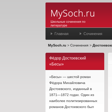
Школьные сочинения по
литературе
Главная
Сочинения
MySoch.ru
>
Сочинения
>
Достоевск
Фёдор Достоевский
«Бесы»
«Бесы» — шестой роман
Фёдора Михайловича
Достоевского, изданный в
1871—1872 годах. Один из
наиболее политизированных
романов Достоевского был