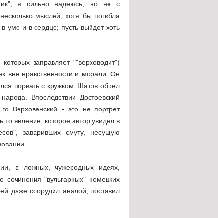
ник", я сильно надеюсь, но не с
 несколько мыслей, хотя бы погибла
в уме и в сердце; пусть выйдет хоть
 которых заправляет ""верховодит")
век вне нравственности и морали. Он
ился порвать с кружком. Шатов обрел
 народа. Впоследствии Достоевский
Его Верховенский - это не портрет
 то явление, которое автор увидел в
есов", заваривших смуту, несущую
вовании.
рии, в ложных, чужеродных идеях,
е сочинения "вульгарных" немецких
ей даже соорудил аналой, поставил