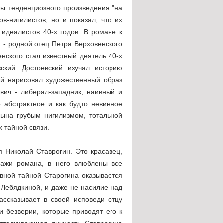
цы тенденциозного произведения "на
в-нигилистов, но и показал, что их
 идеалистов 40-х годов. В романе к
- родной отец Петра Верховенского
нского стал известный деятель 40-х
вский. Достоевский изучал историю
ий нарисовал художественный образ
вич - либерал-западник, наивный и
 абстрактное и как будто невинное
сына грубым нигилизмом, тотальной
х тайной связи.
 Николай Ставрогин. Это красавец,
онажи романа, в него влюблены все
авной тайной Старогина оказывается
 Лебядкиной, и даже не насилие над
ассказывает в своей исповеди отцу
и безверии, которые приводят его к
тталкивающая личность Ставрогина