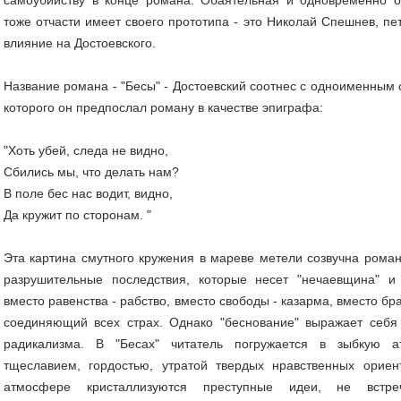
тоже отчасти имеет своего прототипа - это Николай Спешнев, пе
влияние на Достоевского.
Название романа - "Бесы" - Достоевский соотнес с одноименным 
которого он предпослал роману в качестве эпиграфа:
"Хоть убей, следа не видно,
Сбились мы, что делать нам?
В поле бес нас водит, видно,
Да кружит по сторонам. "
Эта картина смутного кружения в мареве метели созвучна роман
разрушительные последствия, которые несет "нечаевщина" и
вместо равенства - рабство, вместо свободы - казарма, вместо бр
соединяющий всех страх. Однако "беснование" выражает себя 
радикализма. В "Бесах" читатель погружается в зыбкую а
тщеславием, гордостью, утратой твердых нравственных ориен
атмосфере кристаллизуются преступные идеи, не встре