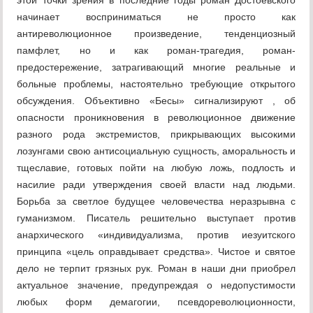
этой точки зрения в последние годы роман Достоевского
начинает восприниматься не просто как
антиреволюционное произведение, тенденциозный
памфлет, но и как роман-трагедия, роман-
предостережение, затрагивающий многие реальные и
больные проблемы, настоятельно требующие открытого
обсуждения. Объективно «Бесы» сигнализируют , об
опасности проникновения в революционное движение
разного рода экстремистов, прикрывающих высокими
лозунгами свою антисоциальную сущность, аморальность и
тщеславие, готовых пойти на любую ложь, подлость и
насилие ради утверждения своей власти над людьми.
Борьба за светлое будущее человечества неразрывна с
гуманизмом. Писатель решительно выступает против
анархического «индивидуализма, против иезуитского
принципа «цель оправдывает средства». Чистое и святое
дело не терпит грязных рук. Роман в наши дни приобрел
актуальное значение, предупреждая о недопустимости
любых форм демагогии, псевдореволюционности,