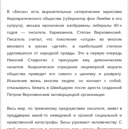
В «Бесах» есть выразительные сатирические зарисовки
бюрократического общества (губернатор фон Лембке и его
супруга), весьма иронически изображены либералы 40-х
годов — писатель Кармазинов, Степан Верховенский.
Писатель считал, что поколение «отцов» во многом
виновато в грехах «детей», в наибольшей степени
удалившихся от народной правды. Это в первую очередь
Николай Ставрогин с присущим ему демоническим
началом. Анархическое отрицание лицемерной морали
общества приводит его самого к цинизму и разврату.
Искалечив жизнь многим людям, он кончает с собой,
отказываясь бежать в Швейцарию после ареста созданной
Петром Верховенским заговорщицкой организации.
Весь мир, по тревожному предчувствию писателя, живет в
преддверии какой-то неведомой и грозной социальной и
нравственной катастрофы. Бесы угрожают человечеству. С