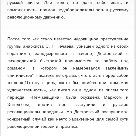
русской жизни 70-х годов, но дают себя знать и
памфлетность, прямая недоброжелательность к русскому
революционному движению.
После того как стало известно чудовищное преступление
группы анархиста С. Г. Нечаева, убившей одного из своих
соратников, заподозренного в измене, Достоевский с
лихорадочной быстротой принимается за работу над
романом, в котором он намеревался заклеймить
«нигилистов^ Писатель не скрывал, что ставит перед собой
тспденщ1Готпгую цель, «хотя бы погибла при этом моя
художественность», как писал он в одном из писем того
периода. «Не-чаевщина» была осуждена Марксом и
Энгельсом, против нее выступили и русские
революционеры-народники. Но Достоевский воспринимал
конкретный случай как нечто характерное для самой сути
революционной теории и практики.