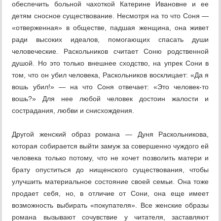
обеспечить больной чахоткой Катерине Ивановне и ее
детям сносное существование. Несмотря на то что Соня —
«отверженная» в обществе, падшая женщина, она живет
ради высоких идеалов, помогающих спасать души
человеческие. Раскольников считает Соню родственной
душой. Но это только внешнее сходство, на упрек Сони в
том, что он убил человека, Раскольников восклицает: «Да я
вошь убил!» — на что Соня отвечает: «Это человек-то
вошь?» Для нее любой человек достоин жалости и
сострадания, любви и снисхождения.
Другой женский образ романа — Дуня Раскольникова,
которая собирается выйти замуж за совершенно чуждого ей
человека только потому, что не хочет позволить матери и
брату опуститься до нищенского существования, чтобы
улучшить материальное состояние своей семьи. Она тоже
продает себя, но, в отличие от Сони, она еще имеет
возможность выбирать «покупателя». Все женские образы
романа вызывают сочувствие у читателя, заставляют