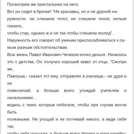
Посмотрим же пристальнее на него.
Вот он сидит в бричке! "Не красавец, но и не дурной на-
ружности, ни слишком толст, ни слишком тонок; нельзя
сказать,
чтобы стар, однако ж и не так чтобы слишком молод".
Наружность его говорит об умении приспосабливаться к са-
мым разным обстоятельствам.
Всю жизнь Павел Иванович Чичиков копил деньги. Началось
это с детства. Он получил хороший завет от отца. "Смотри
же,
Павлуша,- сказал тот ему, отправляя в училище,- не дури и
не
повесничай, а больше всего угождай учителям и
начальникам...
водись с теми, которые побогаче, чтобы при случае могли
быть
полезными. Не угощай и не потчевай никого, а веди себя
так,
чтобы тебя угощали, а больше всего береги и копи копейку;