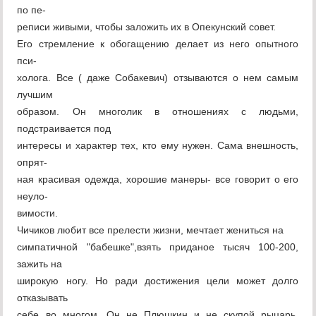
по пе-
реписи живыми, чтобы заложить их в Опекунский совет.
Его стремление к обогащению делает из него опытного
пси-
холога. Все ( даже Собакевич) отзываются о нем самым
лучшим
образом. Он многолик в отношениях с людьми,
подстраивается под
интересы и характер тех, кто ему нужен. Сама внешность,
опрят-
ная красивая одежда, хорошие манеры- все говорит о его
неуло-
вимости.
Чичиков любит все прелести жизни, мечтает жениться на
симпатичной "бабешке",взять приданое тысяч 100-200,
зажить на
широкую ногу. Но ради достижения цели может долго
отказывать
себе во многом. Он не Плюшкин и не скупой рыцарь,