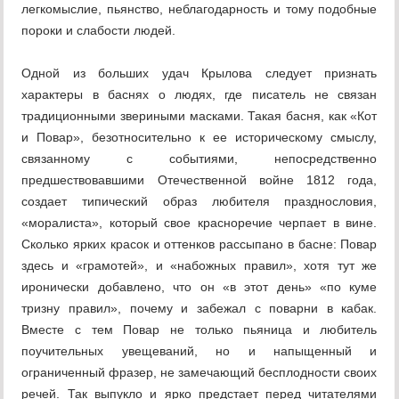
легкомыслие, пьянство, неблагодарность и тому подобные
пороки и слабости людей.
Одной из больших удач Крылова следует признать
характеры в баснях о людях, где писатель не связан
традиционными звериными масками. Такая басня, как «Кот
и Повар», безотносительно к ее историческому смыслу,
связанному с событиями, непосредственно
предшествовавшими Отечественной войне 1812 года,
создает типический образ любителя празднословия,
«моралиста», который свое красноречие черпает в вине.
Сколько ярких красок и оттенков рассыпано в басне: Повар
здесь и «грамотей», и «набожных правил», хотя тут же
иронически добавлено, что он «в этот день» «по куме
тризну правил», почему и забежал с поварни в кабак.
Вместе с тем Повар не только пьяница и любитель
поучительных увещеваний, но и напыщенный и
ограниченный фразер, не замечающий бесплодности своих
речей. Так выпукло и ярко предстает перед читателями