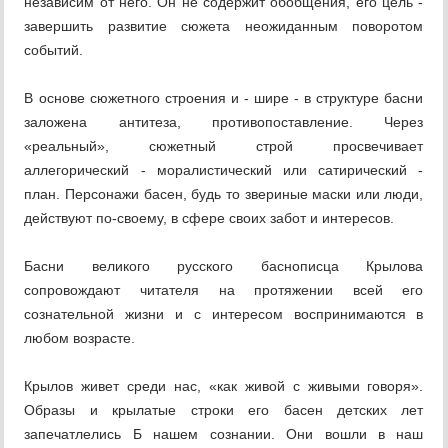
независим от него. Он не содержит обобщения, его цель -
завершить развитие сюжета неожиданным поворотом
событий.
В основе сюжетного строения и - шире - в структуре басни
заложена антитеза, противопоставление. Через
«реальный», сюжетный строй просвечивает
аллегорический - моралистический или сатирический -
план. Персонажи басен, будь то звериные маски или люди,
действуют по-своему, в сфере своих забот и интересов.
Басни великого русского баснописца Крылова
сопровождают читателя на протяжении всей его
сознательной жизни и с интересом воспринимаются в
любом возрасте.
Крылов живет среди нас, «как живой с живыми говоря».
Образы и крылатые строки его басен детских лет
запечатлелись Б нашем сознании. Они вошли в наш