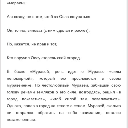
«мораль»:
А я скажу, не с тем, чтоб за Осла вступаться:
Он, точно, виноват (с ним сделан и расчет),
Но, кажется, не прав и тот,
Кто поручил Ослу стеречь свой огород.
В басне «Муравей, речь идет о Муравье «силы
непомерной», который ею прославился в своем
муравейнике. Но честолюбивый Муравей, забивший свою
голову речами земляков о его силе, возгордясь, решил «в
город показаться», «чтоб силой там повеличаться».
Однако, попав в город на телеге с сеном, Муравей, сколько
ни старался обратить на себя внимание, остался
незамеченным: