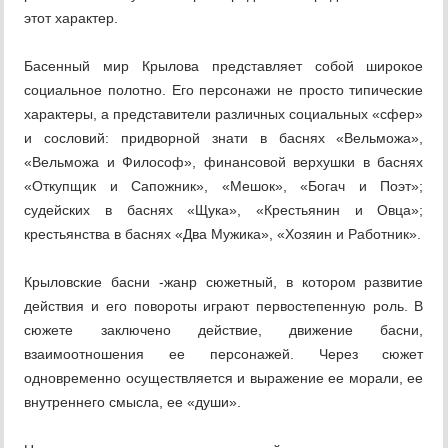
этот характер.
Басенный мир Крылова представляет собой широкое
социальное полотно. Его персонажи не просто типические
характеры, а представители различных социальных «сфер»
и сословий: придворной знати в баснях «Вельможа»,
«Вельможа и Философ», финансовой верхушки в баснях
«Откупщик и Сапожник», «Мешок», «Богач и Поэт»;
судейских в баснях «Щука», «Крестьянин и Овца»;
крестьянства в баснях «Два Мужика», «Хозяин и Работник».
Крыловские басни -жанр сюжетный, в котором развитие
действия и его повороты играют первостепенную роль. В
сюжете заключено действие, движение басни,
взаимоотношения ее персонажей. Через сюжет
одновременно осуществляется и выражение ее морали, ее
внутреннего смысла, ее «души».