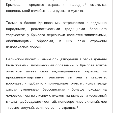
Крылова - средство выражения народной смекалки,
национальной самобытности русского мужика.
Только в баснях Крылова мы встречаемся с подлинно
народными, реалистическими традициями басенного
творчества: у Крылова персонажи являются типическими,
обобщающими образами, в них ярко отражены
человеческие пороки.
Белинский писал: «Самые олицетворения в басне должны
быть живыми, поэтическими образами». У Крылова всякое
животное имеет свой индивидуальный характер -и
проказница-мартышка, участвует ли она в квартете,
ворочает ли чурбан или примеривает очки, и лисица, везде
хитрая, уклончивая, бессовестная и больше похожая на
человека, чем на лисицу с пушком на рыльце; и косолапый
мишка - добродушно-честный, неповоротливо-сильный; лев
- грозно-могучий, величественно-страшный.