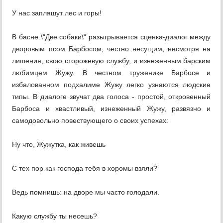
У нас запляшут лес и горы!
В басне \"Две собаки\" разыгрывается сценка-диалог между
дворовым псом Барбосом, честно несущим, несмотря на
лишения, свою сторожевую службу, и изнеженным барским
любимцем Жужу. В честном труженике Барбосе и
избалованном подхалиме Жужу легко узнаются людские
типы. В диалоге звучат два голоса - простой, откровенный
Барбоса и хвастливый, изнеженный Жужу, развязно и
самодовольно повествующего о своих успехах:
Ну что, Жужутка, как живешь
С тех пор как господа тебя в хоромы взяли?
Ведь помнишь: на дворе мы часто голодали.
Какую службу ты несешь?