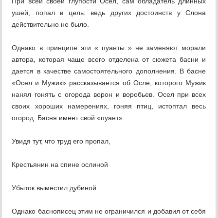
При всей своей глупости Осел, сам обладатель длинных
ушей, попал в цель: ведь других достоинств у Слона
действительно не было.
Однако в принципе эти « пуанты » не заменяют морали
автора, которая чаще всего отделена от сюжета басни и
дается в качестве самостоятельного дополнения. В басне
«Осел и Мужик» рассказывается об Осле, которого Мужик
нанял гонять с огорода ворон и воробьев. Осел при всех
своих хороших намерениях, гоняя птиц, истоптал весь
огород. Басня имеет свой «пуант»:
Увидя тут, что труд его пропал,
Крестьянин на спине ослиной
Убыток выместил дубиной.
Однако баснописец этим не ограничился и добавил от себя