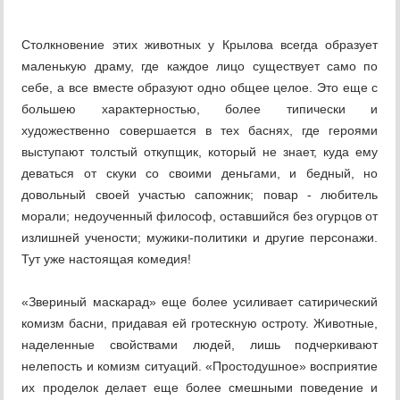
Столкновение этих животных у Крылова всегда образует
маленькую драму, где каждое лицо существует само по
себе, а все вместе образуют одно общее целое. Это еще с
большею характерностью, более типически и
художественно совершается в тех баснях, где героями
выступают толстый откупщик, который не знает, куда ему
деваться от скуки со своими деньгами, и бедный, но
довольный своей участью сапожник; повар - любитель
морали; недоученный философ, оставшийся без огурцов от
излишней учености; мужики-политики и другие персонажи.
Тут уже настоящая комедия!
«Звериный маскарад» еще более усиливает сатирический
комизм басни, придавая ей гротескную остроту. Животные,
наделенные свойствами людей, лишь подчеркивают
нелепость и комизм ситуаций. «Простодушное» восприятие
их проделок делает еще более смешными поведение и