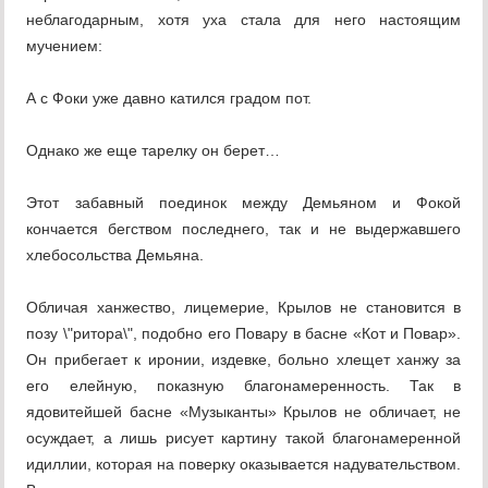
неблагодарным, хотя уха стала для него настоящим
мучением:
А с Фоки уже давно катился градом пот.
Однако же еще тарелку он берет…
Этот забавный поединок между Демьяном и Фокой
кончается бегством последнего, так и не выдержавшего
хлебосольства Демьяна.
Обличая ханжество, лицемерие, Крылов не становится в
позу \"ритора\", подобно его Повару в басне «Кот и Повар».
Он прибегает к иронии, издевке, больно хлещет ханжу за
его елейную, показную благонамеренность. Так в
ядовитейшей басне «Музыканты» Крылов не обличает, не
осуждает, а лишь рисует картину такой благонамеренной
идиллии, которая на поверку оказывается надувательством.