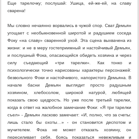
Еще тарелочку; послушай: Ушица, ей-же-ей, на славу
сварена!
Мы словно нечаянно ворвались в чужой спор. Сват Демьян
угощает с необыкновенной широтой и радушием соседа
Фоку «на славу» сваренной ухой. Эта сцена выхвачена из
жизни: и не в меру гостеприимный и настойчивый Демьян,
и послушный Фока, опасающийся обидеть хозяина и через
силу съедающий «три тарелки». Как тонко и
психологически точно нарисованы характеры персонажей:
безвольного Фоки и настойчивого, напористого Демьяна. В
начале басни Демьян выглядит просто радушным
хозяином, хлебосолом, широкой натурой, любящей
показать свою щедрость. Но уже после третьей тарелки,
когда в ответ на жалобное замечание Фоки: «Я три тарелки
съел» - Демьян ласково замечает: «И, полно, что за счеты:
лишь стало бы охоты…» - он становится деспотом и
мучителем. Фока не может отказать хозяину, он
пересиливает себя, боясь показаться невежливым и