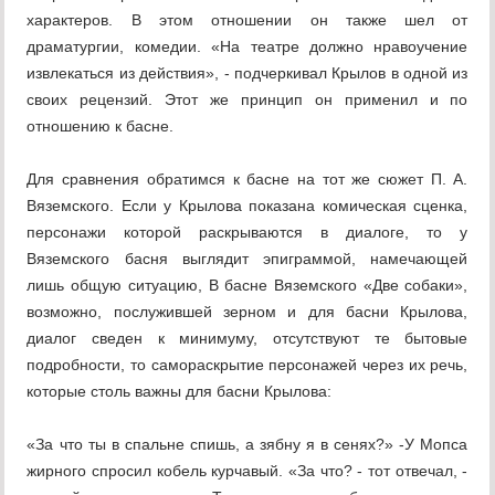
характеров. В этом отношении он также шел от
драматургии, комедии. «На театре должно нравоучение
извлекаться из действия», - подчеркивал Крылов в одной из
своих рецензий. Этот же принцип он применил и по
отношению к басне.
Для сравнения обратимся к басне на тот же сюжет П. А.
Вяземского. Если у Крылова показана комическая сценка,
персонажи которой раскрываются в диалоге, то у
Вяземского басня выглядит эпиграммой, намечающей
лишь общую ситуацию, В басне Вяземского «Две собаки»,
возможно, послужившей зерном и для басни Крылова,
диалог сведен к минимуму, отсутствуют те бытовые
подробности, то самораскрытие персонажей через их речь,
которые столь важны для басни Крылова:
«За что ты в спальне спишь, а зябну я в сенях?» -У Мопса
жирного спросил кобель курчавый. «За что? - тот отвечал, -