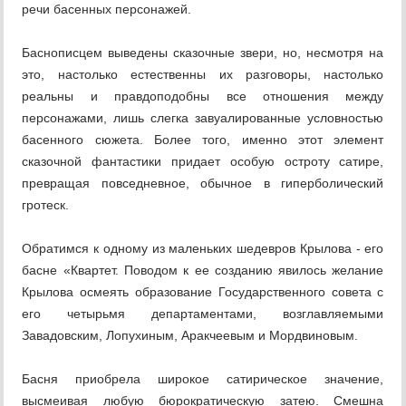
речи басенных персонажей.
Баснописцем выведены сказочные звери, но, несмотря на
это, настолько естественны их разговоры, настолько
реальны и правдоподобны все отношения между
персонажами, лишь слегка завуалированные условностью
басенного сюжета. Более того, именно этот элемент
сказочной фантастики придает особую остроту сатире,
превращая повседневное, обычное в гиперболический
гротеск.
Обратимся к одному из маленьких шедевров Крылова - его
басне «Квартет. Поводом к ее созданию явилось желание
Крылова осмеять образование Государственного совета с
его четырьмя департаментами, возглавляемыми
Завадовским, Лопухиным, Аракчеевым и Мордвиновым.
Басня приобрела широкое сатирическое значение,
высмеивая любую бюрократическую затею. Смешна