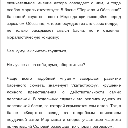
окончательное мнение автора совпадает с ним, и тогда
особая мораль отсутствует. В басне \"Зеркало и Обезьяна\"
басенный «пуант» - совет Медведя кривляющейся перед
зеркалом Обезьяне, которая осуждает за это своих подруг, -
не только раскрывает смысл басни, но и отменяет
моралистическую концовку:
Чем кумушек считать трудиться,
Не лучше ль на себя, кума, оборотиться?
Чаще всего подобный «пуант» завершает развитие
басенного сюжета, знаменует \"катастрофу\", крушение
ложного представления о действительности самих
персонажей. В отдельных случаях это реплика одного из
персонажей басни, за которой скрывается сам автор. Так, в
басне «Квартет» вслед за подробным описанием
неудачной затеи Мартышки и споров участников квартета
прилетевший Соловей разрешает их споры приговором: