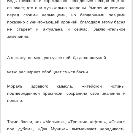
Ведь трезвость и «прекрасное поведенье» певцов еще не
означает, что они музыкально одарены. Умиление хозяина
перед своими непьющими, но бездарными певцами
показано с уничтожающей иронией, благодаря этому басня
не стареет и актуальна и сейчас. Заключительное
замечание:
А я скажу: по мне, уж лучше пей, Да дело разумей… -
четко расширяет, обобщает смысл басни.
Мораль здравого смысла, житейской истины,
подтвержденной практикой, сохранила свое значение и
поныне.
Такие басни, как «Мельник», «Тришкин кафтан», «Свинья
под дубом», «Два Мужика» высмеивают нерадивость,