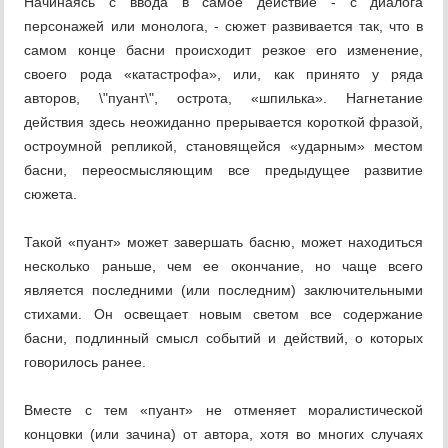
Начинаясь с ввода в самое действие - с диалога
персонажей или монолога, - сюжет развивается так, что в
самом конце басни происходит резкое его изменение,
своего рода «катастрофа», или, как принято у ряда
авторов, \"пуант\", острота, «шпилька». Нагнетание
действия здесь неожиданно прерывается короткой фразой,
остроумной репликой, становящейся «ударным» местом
басни, переосмысляющим все предыдущее развитие
сюжета.
Такой «пуант» может завершать басню, может находиться
несколько раньше, чем ее окончание, но чаще всего
является последними (или последним) заключительными
стихами. Он освещает новым светом все содержание
басни, подлинный смысл событий и действий, о которых
говорилось ранее.
Вместе с тем «пуант» не отменяет моралистической
концовки (или зачина) от автора, хотя во многих случаях