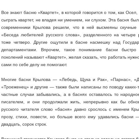
Все знают басню «Квартет», в которой говорится о том, как Осел
сыграть квартет, не владея ни умением, ни слухом. Эта басня был
современники Крылова решили, что в ней высмеяны скучные 
«Беседа любителей русского слова», разделенного на четыре 
тоже четверо. Другие ощутили в басне насмешку над Госуда
департаментами. Впрочем, такое понимание басни быстро 
поколений называют «Квартет», желая сказать, что работать нужн
сами по себе делу не помогают.
Многие басни Крылова — «Лебедь, Щука и Рак», «Парнас», «Д
«Троеженец» и другие — также были написаны по поводу каких-
частные случаи забывались, а в баснях оставалось то народно
писателем, и они продолжали жить, непрерывно как бы обно
русского читателя слово «басня» давно срослось с именем Кр
прозу, стихи, повести, но больше всего ему удавались басни 
двадцать, сорок строк.
Вершиной творчества Крылова была не столько отдельно взятая ба