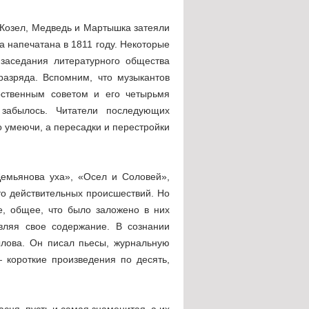
, Козел, Медведь и Мартышка затеяли
а напечатана в 1811 году. Некоторые
заседания литературного общества
разряда. Вспомним, что музыкантов
рственным советом и его четырьмя
забылось. Читатели последующих
о умеючи, а пересадки и перестройки
емьянова уха», «Осел и Соловей»,
то действительных происшествий. Но
е, общее, что было заложено в них
вляя свое содержание. В сознании
ылова. Он писал пьесы, журнальную
— короткие произведения по десять,
сня, пусть и самая знаменитая, а их