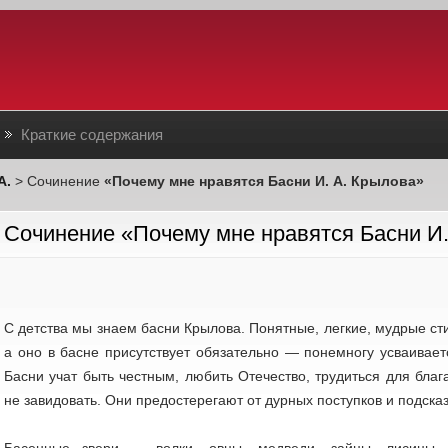
Краткие содержания
А.
> Сочинение
«Почему мне нравятся Басни И. А. Крылова»
Сочинение «Почему мне нравятся Басни И.
С детства мы знаем басни Крылова. Понятные, легкие, мудрые ст
а оно в басне присутствует обязательно — понемногу усваиваетс
Басни учат быть честным, любить Отечество, трудиться для благ
не завидовать. Они предостерегают от дурных поступков и подск
Басенные звери — волки, овцы, медведи, зайцы, лисицы