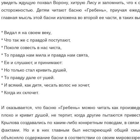
увидеть ждущую похвал Ворону, хитрую Лису и запомнить, что к 
осторожностью. Детям читают басню «Гребень», приучая ежед
главная мысль этой басни изложена во второй ее части, в таких в
* Видал я на своем веку,
* Что так же с правдой поступают,
* Поколе совесть в нас чиста,
* То правда нам мила и правда нам свята,
* Ее и слушают, и принимают:
* Но только стал кривить душей,
* То правду дале от ушей.
* И всякий, как дитя, чесать волос не хочет,
* Когда их склочет.
И оказывается, что басню «Гребень» можно читать как произвед
плохо и кривит душой, не терпит, когда другие пытаются привес
Крылова создавались по каким-либо конкретным поводам, в связи
фактами. Но и в них главным был нестареющий общий смыс
объясняло содержание басни в соответствии со своим мировоззре