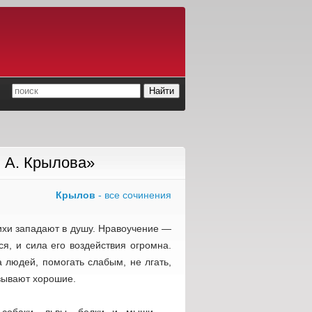
 А. Крылова»
Крылов
- все сочинения
ихи западают в душу. Нравоучение —
я, и сила его воздействия огромна.
а людей, помогать слабым, не лгать,
азывают хорошие.
, собаки, львы, белки и мыши —