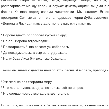
разговаривают между собой и служат действующими лицами в сц
баснях Крылов перед своими читателями. Мы жалеем Ягненк
презираем Свинью за то, что она подрывает корни Дуба, смеемся
«Ворона и Лисица» навсегда отпечатываются в памяти:
* Вороне где-то бог послал кусочек сыру;
* На ель Ворона взгромоздясь,
* Позавтракать было совсем уж собралась,
* Да позадумалась, а сыр во рту держала.
* На ту беду Лиса близехонько бежала…
Таким мы знаем с детства начало этой басни. А мораль, препода
* Уж сколько раз твердили миру,
* Что лесть гнусна, вредна; но только всё не в прок,
* И в сердце льстец всегда отыщет уголок.
Но и того, что понимают в басне юные читатели, незнакомые со