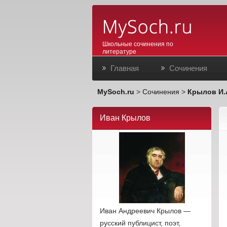
Школьные сочинения по
литературе
Главная
Сочинения
MySoch.ru
>
Сочинения
>
Крылов И.
Иван Крылов
Иван Андреевич Крылов —
русский публицист, поэт,