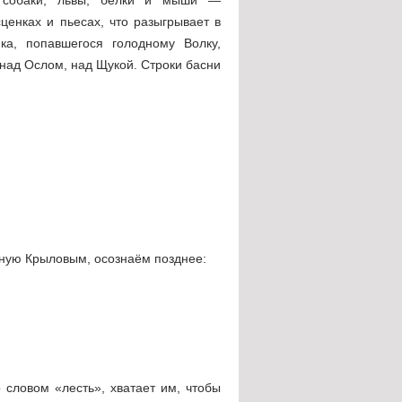
енках и пьесах, что разыгрывает в
а, попавшегося голодному Волку,
 над Ослом, над Щукой. Строки басни
нную Крыловым, осознаём позднее:
 словом «лесть», хватает им, чтобы