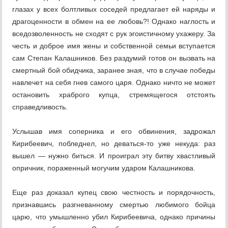
глазах у всех болтливых соседей предлагает ей наряды и
драгоценности в обмен на ее любовь?! Однако наглость и
вседозволенность не сходят с рук эгоистичному ухажеру. За
честь и доброе имя жены и собственной семьи вступается
сам Степан Калашников. Без раздумий готов он вызвать на
смертный бой обидчика, заранее зная, что в случае победы
навлечет на себя гнев самого царя. Однако ничто не может
остановить храброго купца, стремящегося отстоять
справедливость.
Услышав имя соперника и его обвинения, задрожал
Кирибеевич, побледнел, но деваться-то уже некуда: раз
вышел — нужно биться. И проиграл эту битву хвастливый
опричник, пораженный могучим ударом Калашникова.
Еще раз доказал купец свою честность и порядочность,
признавшись разгневанному смертью любимого бойца
царю, что умышленно убил Кирибеевича, однако причины