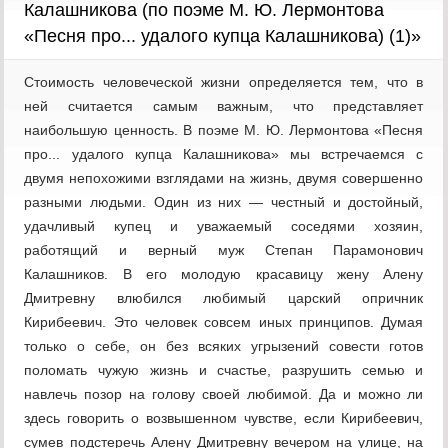
Калашникова (по поэме М. Ю. Лермонтова
«Песня про... удалого купца Калашникова) (1)»
Стоимость человеческой жизни определяется тем, что в
ней считается самым важным, что представляет
наибольшую ценность. В поэме М. Ю. Лермонтова «Песня
про... удалого купца Калашникова» мы встречаемся с
двумя непохожими взглядами на жизнь, двумя совершенно
разными людьми. Один из них — честный и достойный,
удачливый купец и уважаемый соседями хозяин,
работящий и верный муж Степан Парамонович
Калашников. В его молодую красавицу жену Алену
Дмитревну влюбился любимый царский опричник
Кирибеевич. Это человек совсем иных принципов. Думая
только о себе, он без всяких угрызений совести готов
поломать чужую жизнь и счастье, разрушить семью и
навлечь позор на голову своей любимой. Да и можно ли
здесь говорить о возвышенном чувстве, если Кирибеевич,
сумев подстеречь Алену Дмитревну вечером на улице, на