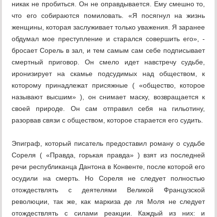
никак не пробиться. Он не оправдывается. Ему смешно то,
что его собираются помиловать. «Я посягнул на жизнь
женщины, которая заслуживает только уважения. Я заранее
обдумал мое преступление и старался совершить его», -
бросает Сорель в зал, и тем самым сам себе подписывает
смертный приговор. Он смело идет навстречу судьбе,
иронизирует на скамье подсудимых над обществом, к
которому принадлежат присяжные ( «общество, которое
называют высшим» ), он снимает маску, возвращается к
своей природе. Он сам отправил себя на гильотину,
разорвав связи с обществом, которое старается его судить.
Эпиграф, который писатель предоставил роману о судьбе
Сореля ( «Правда, горькая правда» ) взят из последней
речи республиканца Дантона в Конвенте, после которой его
осудили на смерть. Но Сореля не следует полностью
отождествлять с деятелями Великой Французской
революции, так же, как маркиза де ля Моля не следует
отождествлять с силами реакции. Каждый из них: и