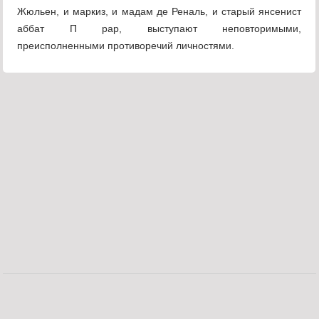
Жюльен, и маркиз, и мадам де Реналь, и старый янсенист
аббат П рар, выступают неповторимыми,
преисполненными противоречий личностями.