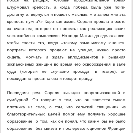
похож на рыцаря, который продолжительное время
штурмовал крепость, а когда победа была уже почти
достигнута, вернулся и пошел с мыслью: « а зачем мне эта
крепость нужна?» Короткая жизнь Сореля прошла в охоте
за счастьем, которое он понимал как реализацию своих
честолюбивых комплексов. Но когда Матильда сделала все,
чтобы спасти его, когда «такому заманчивому юноше»,
портреты которого продают на улицах, нужно просто
сидеть, молчать и ждать аплодисментов и рыдания
экспансивных женщин во время его освобождения в зале
суда (который не случайно проходит в театре), он
неожиданно просит слова и говорит правду.
Последняя речь Сореля выглядит неорганизованной и
сумбурной. Он говорит о том, что он является сыном
плотника из села, о том, что сельский священник из
благотворительных целей помог ему получить хорошее
образование, о том, как он понял, что каким бы не было
образование, без связей и послереволюционной Франции