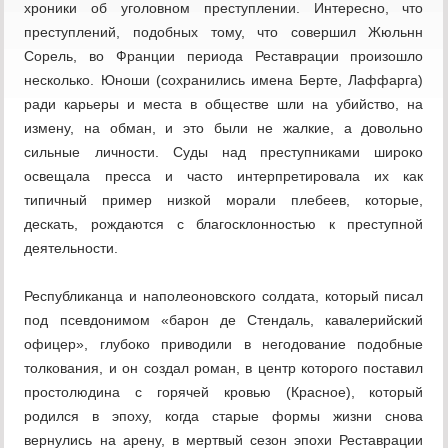
хроники об уголовном преступлении. Интересно, что
преступлений, подобных тому, что совершил Жюльнн
Сорель, во Франции периода Реставрации произошло
несколько. Юноши (сохранились имена Берте, Лаффарга)
ради карьеры и места в обществе шли на убийство, на
измену, на обман, и это были не жалкие, а довольно
сильные личности. Суды над преступниками широко
освещала пресса и часто интерпретировала их как
типичный пример низкой морали плебеев, которые,
дескать, рождаются с благосклонностью к преступной
деятельности.
Республиканца и наполеоновского солдата, который писал
под псевдонимом «барон де Стендаль, кавалерийский
офицер», глубоко приводили в негодование подобные
толкования, и он создал роман, в центр которого поставил
простолюдина с горячей кровью (Красное), который
родился в эпоху, когда старые формы жизни снова
вернулись на арену, в мертвый сезон эпохи Реставрации