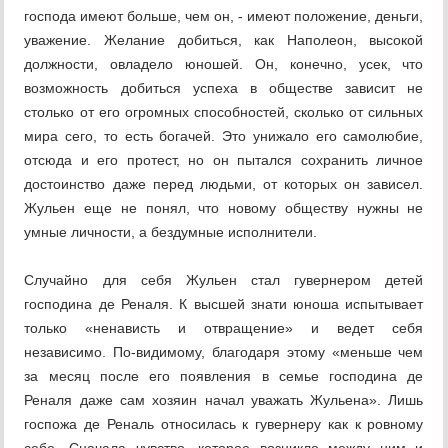
господа имеют больше, чем он, - имеют положение, деньги,
уважение. Желание добиться, как Наполеон, высокой
должности, овладело юношей. Он, конечно, усек, что
возможность добиться успеха в обществе зависит не
столько от его огромных способностей, сколько от сильных
мира сего, то есть богачей. Это унижало его самолюбие,
отсюда и его протест, но он пытался сохранить личное
достоинство даже перед людьми, от которых он зависел.
Жульен еще не понял, что новому обществу нужны не
умные личности, а бездумные исполнители.
Случайно для себя Жульен стал гувернером детей
господина де Реналя. К высшей знати юноша испытывает
только «ненависть и отвращение» и ведет себя
независимо. По-видимому, благодаря этому «меньше чем
за месяц после его появления в семье господина де
Реналя даже сам хозяин начал уважать Жульена». Лишь
госпожа де Реналь относилась к гувернеру как к ровному