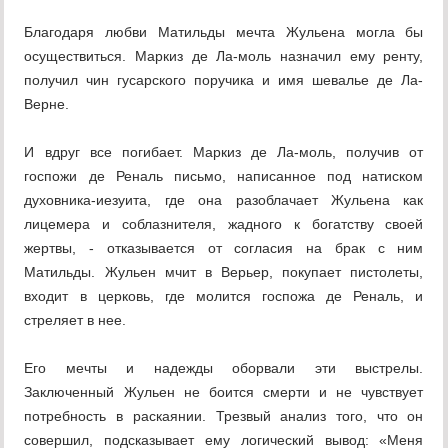
Благодаря любви Матильды мечта Жульена могла бы
осуществиться. Маркиз де Ла-моль назначил ему ренту,
получил чин гусарского поручика и имя шевалье де Ла-
Верне.
И вдруг все погибает. Маркиз де Ла-моль, получив от
госпожи де Реналь письмо, написанное под натиском
духовника-иезуита, где она разоблачает Жульена как
лицемера и соблазнителя, жадного к богатству своей
жертвы, - отказывается от согласия на брак с ним
Матильды. Жульен мчит в Верьер, покупает пистолеты,
входит в церковь, где молится госпожа де Реналь, и
стреляет в нее.
Его мечты и надежды оборвали эти выстрелы.
Заключенный Жульен не боится смерти и не чувствует
потребность в раскаянии. Трезвый анализ того, что он
совершил, подсказывает ему логический вывод: «Меня