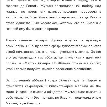
себе. Сначала чувство, которое возникло между ним и
госпожа де Реналь, Жульен расценивал как победу над
жизнью, но потом эти взаимоотношения переросли в
настоящую любовь. Для главного героя госпожа де Реналь
стала единственным человеком, который его понимал и с
которой ему было легко и просто.
Желая сделать карьеру, Жульен вступает в духовную
семинарию. Он выделяется среди туповатых семинаристов
своей начитанностью, знаниями, умением мыслить. За это
его возненавидели как аббаты, так и ученики и дали ему
прозвище «Мартин Лютер». Но Жульен стойко все сносит,
чтобы только получить высшее положение в обществе.
За протекцией аббата Пирара Жульен едет в Париж и
становится секретарем и библиотекарем маркиза де Ла-
моля. И здесь, в высшем обществе, Жульен смог вызвать к
себе уважение. «Этот ползать не будет», - подумала о нем
Матильда де Ла-моль.