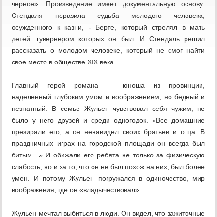
черное». Произведение имеет документальную основу:
Стендаля поразила судьба молодого человека,
осужденного к казни, - Берте, который стрелял в мать
детей, гувернером которых он был. И Стендаль решил
рассказать о молодом человеке, который не смог найти
свое место в обществе XIX века.
Главный герой романа — юноша из провинции,
наделенный глубоким умом и воображением, но бедный и
незнатный. В семье Жульен чувствовал себя чужим, не
было у него друзей и среди одногодок. «Все домашние
презирали его, а он ненавидел своих братьев и отца. В
праздничных играх на городской площади он всегда был
битым…» И обижали его ребята не только за физическую
слабость, но и за то, что он не был похож на них, был более
умен. И потому Жульен погружался в одиночество, мир
воображения, где он «владычествовал».
Жульен мечтал выбиться в люди. Он видел, что зажиточные