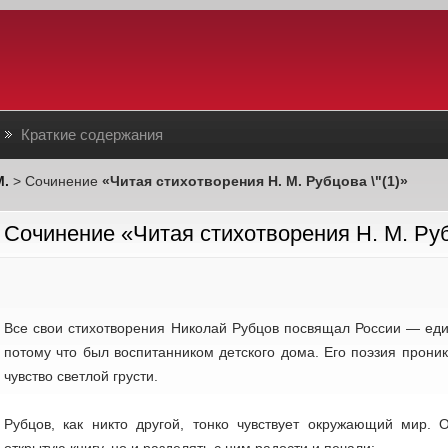
Краткие содержания
М.
> Сочинение
«Читая стихотворения Н. М. Рубцова \"(1)»
Сочинение «Читая стихотворения Н. М. Руб
Все свои стихотворения Николай Рубцов посвящал России — еди
потому что был воспитанником детского дома. Его поэзия прони
чувство светлой грусти.
Рубцов, как никто другой, тонко чувствует окружающий мир. О
открытую книгу, но и разделять с ним радости и печали: