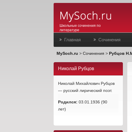
Школьные сочинения по
литературе
Главная
Сочинения
MySoch.ru
>
Сочинения
>
Рубцов Н.
Николай Рубцов
Николай Михайлович Рубцов
— русский лирический поэт.
Родился:
03.01.1936 (90
лет)