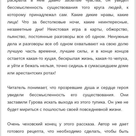
раскрыла в нем давно забытые чувства, он увидел
бессмысленность существования того круга людей, к
которому принадлежал сам. Какие дикие нравы, какие
лица! Что за бестолковые ночи, какие неинтересные,
незаметные дни! Неистовая игра в карты, обжорство,
пьянство, постоянные разговоры все об одном. Ненужные
дела и разговоры все об одном охватывают на свою долю
лучшую часть времени, лучшие силы, и в конце концов
остается какая-то куцая, бескрылая жизнь, какая-то чепуха,
и уйти и бежать нельзя, точно сидишь в сумасшедшем доме
или арестантских ротах!
Читатель понимает, что прозревшие душа и сердце героя
увидели бессмысленность его существования. Они
заставили Гурова искать выхода из этого тупика. Он уже не
будет мириться с пошлостью своей повседневной жизни.
Очень чеховский конец у этого рассказа. Автор не дает
готового рецепта, что необходимо сделать, чтобы быть