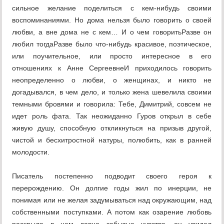
сильное желание поделиться с кем-нибудь своими
воспоминаниями. Но дома нельзя было говорить о своей
любви, а вне дома не с кем… И о чем говоритьРазве он
любил тогдаРазве было что-нибудь красивое, поэтическое,
или поучительное, или просто интересное в его
отношениях к Анне СергеевнеИ приходилось говорить
неопределенно о любви, о женщинах, и никто не
догадывался, в чем дело, и только жена шевелила своими
темными бровями и говорила: Тебе, Димитрий, совсем не
идет роль фата. Так неожиданно Гуров открыл в себе
живую душу, способную откликнуться на призыв другой,
чистой и бесхитростной натуры, полюбить, как в ранней
молодости.
Писатель постепенно подводит своего героя к
перерождению. Он долгие годы жил по инерции, не
понимая или не желая задумываться над окружающим, над
собственными поступками. А потом как озарение любовь