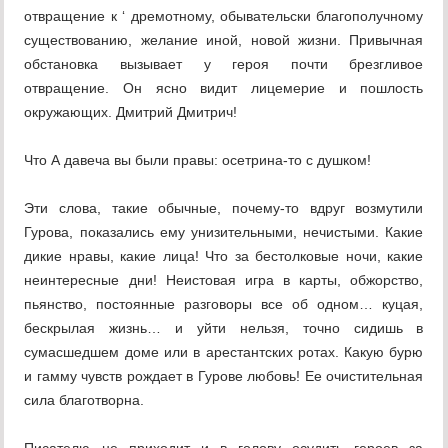
отвращение к ‘ дремотному, обывательски благополучному
существованию, желание иной, новой жизни. Привычная
обстановка вызывает у героя почти брезгливое
отвращение. Он ясно видит лицемерие и пошлость
окружающих. Дмитрий Дмитрич!
Что А давеча вы были правы: осетрина-то с душком!
Эти слова, такие обычные, почему-то вдруг возмутили
Гурова, показались ему унизительными, нечистыми. Какие
дикие нравы, какие лица! Что за бестолковые ночи, какие
неинтересные дни! Неистовая игра в карты, обжорство,
пьянство, постоянные разговоры все об одном… куцая,
бескрылая жизнь… и уйти нельзя, точно сидишь в
сумасшедшем доме или в арестантских ротах. Какую бурю
и гамму чувств рождает в Гурове любовь! Ее очистительная
сила благотворна.