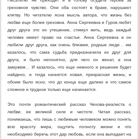
Писателю не приходит и в голову осудить героев за
греховное чувство. Они оба состоят в браке, нарушают
клятву. Но читателю ясна мысль автора, что жизнь без
любви еще более греховна. Анна Сергеевна и Гуров любят
друг друга это их утешение, стимул жить, ведь каждый
человек имеет право на счастье. Анна Сергеевна и он
любили друг друга, как очень близкие, родные люди… им
казалось, что сама судьба предназначила их друг для
друга, и было непонятно, для чего он женат, а она
замужем… И казалось, что еще немного и решение будет
найдено, и тогда начнется новая, прекрасная жизнь; и
обоим было ясно, что до конца еще далеко и что самое
сложное и трудное только еще начинается.
Это почти романтический рассказ Чехова-реалиста о
любви, ее великой силе и чистоте. Читая рассказ,
понимаешь, что лишь с любимым человеком можно понять
всю красоту мира, ощутить полноту жизни и что
необходимо беречь этот дар любовь, если она выпадает на