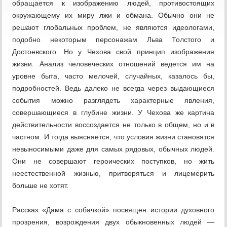
обраща­ется к изображению людей, про­тивостоящих
окружающему их миру лжи и обмана. Обычно они не
решают глобальных проблем, не являются идеологами,
подобно некоторым персона­жам Льва Толстого и
Достоевского. Но у Чехова свой принцип изображения
жизни. Анализ челове­ческих отношений ведется им на
уровне быта, часто мелочей, случайных, казалось бы,
подробностей. Ведь далеко не всегда через выдающиеся
события можно разглядеть характерные явления,
совершающиеся в глубине жизни. У Чехова же картина
действитель­ности воссоздается не только в общем, но и в
частном. И тогда выясняется, что условия жизни становятся
невыносимыми даже для самых рядовых, обычных людей.
Они не совершают героических поступков, но жить
неестественной жизнью, притво­ряться и лицемерить
больше не хотят.
Рассказ «Дама с собачкой» посвящен истории ду­ховного
прозрения, возрождения двух обыкновенных людей —