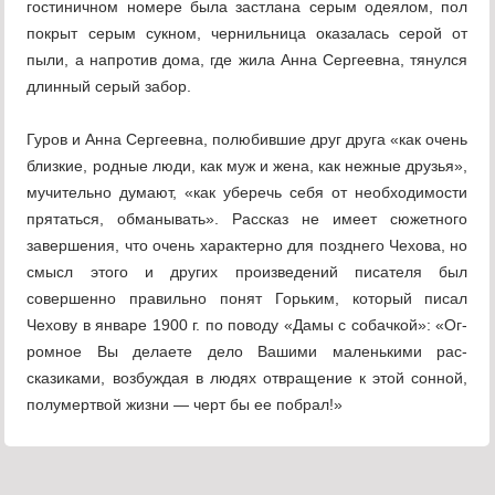
гостиничном номере была застлана серым одея­лом, пол
покрыт серым сукном, чернильница ока­залась серой от
пыли, а напротив дома, где жила Анна Сергеевна, тянулся
длинный серый забор.
Гуров и Анна Сергеевна, полюбившие друг друга «как очень
близкие, родные люди, как муж и жена, как нежные друзья»,
мучительно думают, «как убе­речь себя от необходимости
прятаться, обманывать». Рассказ не имеет сюжетного
завершения, что очень характерно для позднего Чехова, но
смысл этого и других произведений писателя был
совершенно пра­вильно понят Горьким, который писал
Чехову в январе 1900 г. по поводу «Дамы с собачкой»: «Ог­
ромное Вы делаете дело Вашими маленькими рас­
сказиками, возбуждая в людях отвращение к этой сонной,
полумертвой жизни — черт бы ее побрал!»