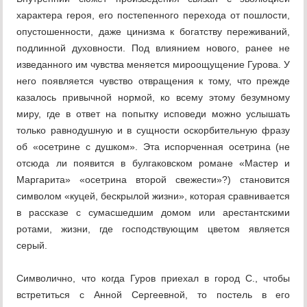
характера героя, его постепенного перехода от пошлости,
опустошенности, даже цинизма к богат­ству переживаний,
подлинной духовности. Под вли­янием нового, ранее не
изведанного им чувства меняется мироощущение Гурова. У
него появляется чувство отвращения к тому, что прежде
казалось привычной нормой, ко всему этому безумному
миру, где в ответ на попытку исповеди можно услышать
только равнодушную и в сущности оскорбительную фразу
об «осетрине с душком». Эта испорченная осетрина (не
отсюда ли появится в булгаковском романе «Мастер и
Маргарита» «осетрина второй све­жести»?) становится
символом «куцей, бескрылой жиз­ни», которая сравнивается
в рассказе с сумасшед­шим домом или арестантскими
ротами, жизни, где господствующим цветом является
серый.
Символично, что когда Гуров приехал в город С., чтобы
встретиться с Анной Сергеевной, то постель в его