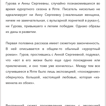
Гурова и Анны Сергеевны, случайно позна­комившихся во
время курортного сезона в Ялте. Писатель нисколько не
идеализирует ни Анну Сер­геевну («маленькая женщина,
ничем не замечатель­ная, с вульгарной лорнеткой в руках»),
ни Гурова, привыкшего к легким победам. Однако образы
их даны в развитии.
Первая половина рассказа имеет сюжетную за­конченность.
В ней описывается в общем-то обыч­ный «курортный
роман». Гуров, простившись с Ан­ной Сергеевной, подумал,
что «вот в его жизни было еще одно похождение или
приключение, и оно тоже уже кончилось». Между тем все
случившееся в Ялте было лишь экспозицией; «похождение»
обер­нулось большой, настоящей любовью, которая «из­
менила их обоих».
Внутренний сюжет произведения связан с эволю­цией