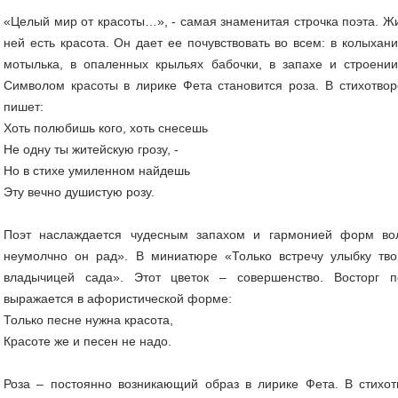
«Целый мир от красоты…», - самая знаменитая строчка поэта. Жиз
ней есть красота. Он дает ее почувствовать во всем: в колыхани
мотылька, в опаленных крыльях бабочки, в запахе и строении
Символом красоты в лирике Фета становится роза. В стихотво
пишет:
Хоть полюбишь кого, хоть снесешь
Не одну ты житейскую грозу, -
Но в стихе умиленном найдешь
Эту вечно душистую розу.
Поэт наслаждается чудесным запахом и гармонией форм вол
неумолчно он рад». В миниатюре «Только встречу улыбку т
владычицей сада». Этот цветок – совершенство. Восторг п
выражается в афористической форме:
Только песне нужна красота,
Красоте же и песен не надо.
Роза – постоянно возникающий образ в лирике Фета. В стихотв