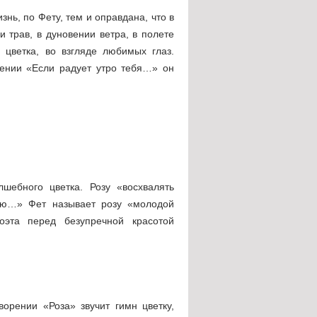
нь, по Фету, тем и оправдана, что в
и трав, в дуновении ветра, в полете
 цветка, во взгляде любимых глаз.
рении «Если радует утро тебя…» он
шебного цветка. Розу «восхвалять
вою…» Фет называет розу «молодой
оэта перед безупречной красотой
орении «Роза» звучит гимн цветку,