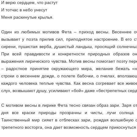
И верю сердцем, что растут
И тотчас в небо унесут
Меня раскинутые крылья.
Один из любимых мотивов Фета – приход весны. Весеннее о
вызывает у поэта прилив сил, приподнятое настроение. В его с
сирени, пушистая верба, душистый ландыш, просящий солнечных
При всей правдивости и конкретности природных образов о
выражения лирического чувства. Мотив весны помогает поэту пе
– радостное принятие окружающего мира, желание бежать «
строки о весеннем дожде, о полете бабочки, о пчелах, вползаю
каждого человека теплые чувства. Как весна согревает все живо
слух, возвышают душу, усиливают «бой» даже «бестрепетных серд
С мотивом весны в лирике Фета тесно связан образ зари. Заря о
дня все краски природы прозрачны и чисты, лучи солнца
Таинственный мир сияет в отблесках зари, рождая волшебную с
трепетного восторга, она дает возможность сердцем прикоснуться