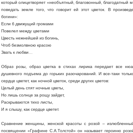
который олицетворяет «необъятный, благовонный, благодатный м
поведать земле того, что говорит ей этот цветок. В произве
богини»:
Если б движущий громами
Повелел между цветами
Цвесть нежнейшей из богинь,
Чтоб безмолвною красою
Звать к любви…
Образ розы, образ цветка в стихах лирика передает все нюа
душевного подъема до горьких разочарований. И все-таки тольк
сердце цветет, как ночной цветок, среди других цветов:
Целый день спят ночные цветы,
Но лишь солнце за рощу зайдет,
Раскрываются тихо листы,
И я слышу, как сердце цветет.
Сравнение женщины, женской красоты с розой – излюбленный
посвящении «Графине С.А.Толстой» он называет героиню розо