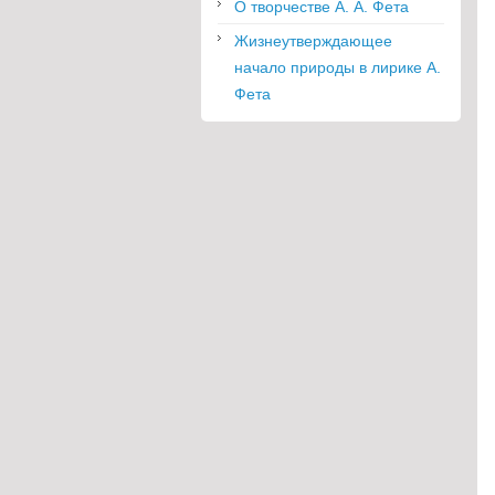
О творчестве А. А. Фета
Жизнеутверждающее
начало природы в лирике А.
Фета