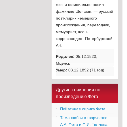
жизни официально носил
фамилию Шеншин; — русский
поэт-лирик немецкого
происхождения, переводчик,
мемуарист, член-
корреспондент Петербургской
АН.
Родился:
05.12.1820,
Мценск
Умер:
03.12.1892 (71 год)
Другие сочинения по
произведению Фета
Пейзажная лирика Фета
Тема любви в творчестве
А.А. Фета и Ф.И. Тютчева