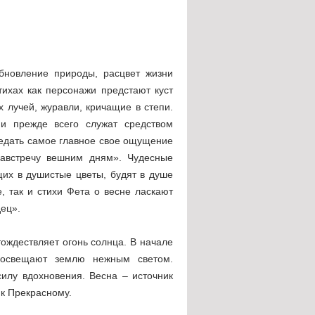
бновление природы, расцвет жизни
тихах как персонажи предстают куст
 лучей, журавли, кричащие в степи.
ни прежде всего служат средством
редать самое главное свое ощущение
навстречу вешним дням». Чудесные
щих в душистые цветы, будят в душе
е, так и стихи Фета о весне ласкают
ец».
тождествляет огонь солнца. В начале
 освещают землю нежным светом.
илу вдохновения. Весна – источник
 к Прекрасному.