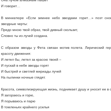
И говорит…
В миниатюре «Если зимнее небо звездами горит…» поэт сно
звездные черты:
Предо мною твой образ, твой дивный скользит,
Словно ты из лучей создана.
С образом звезды у Фета связан мотив полета. Лирический гер
красоту движения:
И летел бы, летел за красою твоей –
И пускай в небе звезды горят
И быстрей и светлей мириады лучей
На пылинки ночные глядят.
Красота, символизирующая жизнь, поднимает душу и уносит ее в 
Я загораюсь и горю,
Я порываюсь и парю
В томленьях крайнего усилья