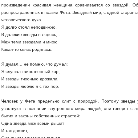
произведении красивая женщина сравнивается со звездой. О
распространенных в поэзии Фета. Звездный мир, с одной стороны, -
человеческого духа.
Я долго стоял неподвижно,
В далекие звезды вглядясь, -
Меж теми звездами и мною
Какая-то связь родилась.
Я думал… не помню, что думал;
Я слушал таинственный хор,
И звезды тихонько дрожали,
И звезды люблю я с тех пор.
Человек у Фета предельно слит с природой. Поэтому звезды 
участвуют в познании внутреннего мира людей, они говорят с 
бытия и законы собственных страстей:
Одна звезда меж всеми дышит
И так дрожит,
Она лучом алмазным пышет