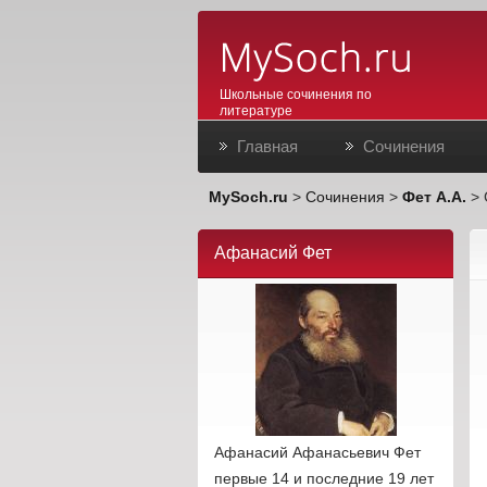
Школьные сочинения по
литературе
Главная
Сочинения
MySoch.ru
>
Сочинения
>
Фет А.А.
> 
Афанасий Фет
Афанасий Афанасьевич Фет
первые 14 и последние 19 лет