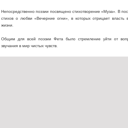
Непосредственно поэзии посвящено стихотворение «Муза». В пос
стихов о любви «Ве­черние огни», в которых отрицает власть 
жизни.
Общим для всей поэзии Фета было стремление уйти от во­пр
звучания в мир чистых чувств.