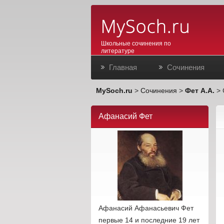
Школьные сочинения по
литературе
Главная
Сочинения
MySoch.ru
>
Сочинения
>
Фет А.А.
> 
Афанасий Фет
Афанасий Афанасьевич Фет
первые 14 и последние 19 лет