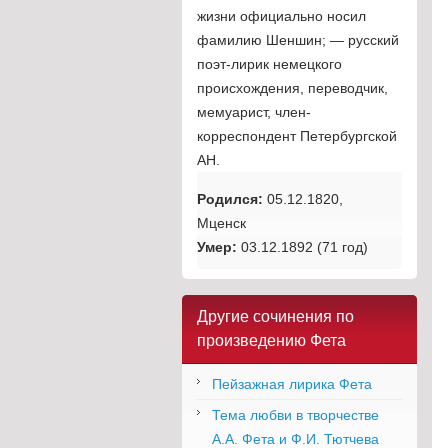
жизни официально носил
фамилию Шеншин; — русский
поэт-лирик немецкого
происхождения, переводчик,
мемуарист, член-
корреспондент Петербургской
АН.
Родился:
05.12.1820,
Мценск
Умер:
03.12.1892 (71 год)
Другие сочинения по
произведению Фета
Пейзажная лирика Фета
Тема любви в творчестве
А.А. Фета и Ф.И. Тютчева