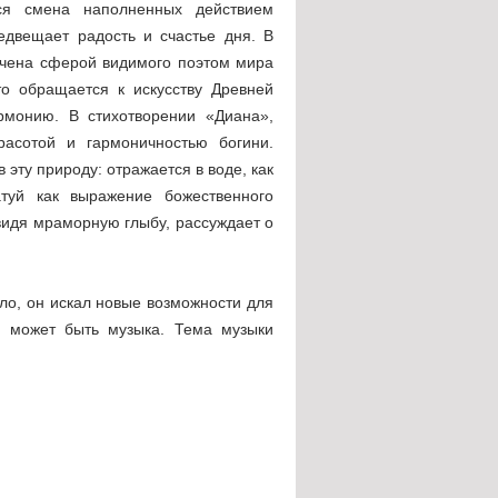
я смена наполненных дей­ствием
едвещает радость и счастье дня. В
ичена сферой видимого поэтом мира
то обращается к искусству Древней
рмонию. В стихотворении «Диана»,
расотой и гармо­ничностью богини.
 эту природу: отражается в воде, как
туй как выраже­ние божественного
 видя мраморную глыбу, рассуждает о
ало, он искал новые возможности для
й может быть музыка. Тема музыки