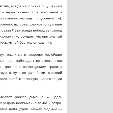
увства, всегда наполнена ощущением
а и шума жизни». Его отношение к
том сиянии лампады полусонной…»).
ренность, совершенное отсутст­вие
 поэзии Фета всегда побеждает холод
мопонимание рождает «пленительный
ночь, луной был полон сад…»).
вук, разлитые в природе, малейшие
за» поэт наблюдает из своего окна
тся для него воплощением красоты
скую зиму с ее сугробами, снежной
оряет необыкновенную, характерную
«Шепот, робкое дыханье…». Здесь
передана необычайно точно и остро.
смена ночи утром, между людьми —