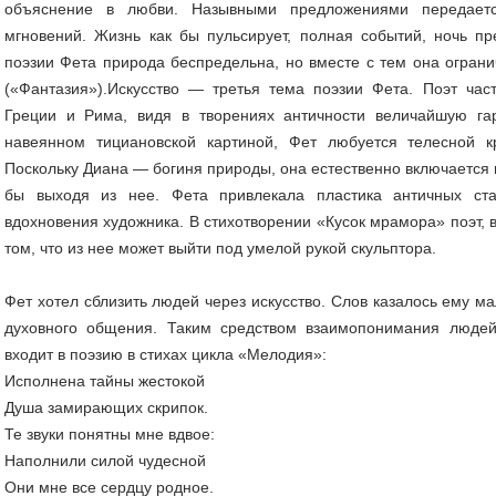
объяснение в любви. Назывными предложениями передаетс
мгновений. Жизнь как бы пульсирует, полная событий, ночь пр
поэзии Фета природа беспредельна, но вместе с тем она огран
(«Фантазия»).Искусство — третья тема поэзии Фета. Поэт час
Греции и Рима, видя в творениях античности величайшую га
навеянном ти­циановской картиной, Фет любуется телесной к
Поскольку Диана — богиня природы, она естест­венно включается в
бы выхо­дя из нее. Фета привлекала пластика античных ста
вдохновения художника. В стихотворении «Ку­сок мрамора» поэт,
том, что из нее может выйти под умелой рукой скульптора.
Фет хотел сблизить людей через искусство. Слов казалось ему м
духовного общения. Та­ким средством взаимопонимания люде
входит в поэзию в стихах цикла «Мелодия»:
Исполнена тайны жестокой
Душа замирающих скрипок.
Те звуки понятны мне вдвое:
Наполнили силой чудесной
Они мне все сердцу родное.