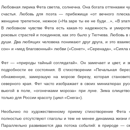
Любовная лирика Фета светла, солнечна. Она богата оттенками ч
счастья. Любовь для поэта — прибежище «от вечного плеск
женщине трепетное, нежное («На заре ты ее не буди…», «В зла
В любовном чувстве Фета есть какая-то надежность и умиротво
роковых страстей и поединков, как это было у Тютчева. Лю­бовь в
души. Два любящих человека понимают друг друга, и это взаи
сон» и «мед благовонный» любви («Сонет», «Се­ренада», «Сияла 
Фет — «природы тайный соглядатай». Он замечает и цвет, и з
подробности ее состояния. В стихотворении «Печальная бере
обнаженную, замерзшую на морозе березу, которая стано­ви
северного края. Фет часто изображает в своих миниатюрах рус
вьюгой в поле, «огонечками мороза» при луне. Зима олицетв
только для Рос­сии красоту (цикл «Снега»).
Необычно по художественному приему стихотворение Фета 
полностью отсутствуют глаго­лы и тем не менее динамика жизни 
Параллельно развиваются два потока событий: в приро­де — 