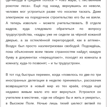
где-нибудь в средней полосе – «без жары, с лиственным
рокотом леса». Ещё год назад, вернувшись из неволи,
человек мог устроиться разве что носилки таскать. Даже
электриком на порядочное строительство его бы не взяли.
А теперь извольте – можете учительствовать. В отделе
кадров, куда следовало обратиться по вопросу
трудоустройства, «кадры уже не сидели за чёрной кожаной
дверью, а за остеклённой перегородкой, как в аптеке».
Воздух был просто наэлектризован свободой. Подождёшь,
пока объяснение всем твоим странностям найдут, каждую
букву в документах «перещупают», походят из комнаты в
комнату, куда-то позвонят, – и ты трудоустроен.
В тот год быстрых перемен, когда «повелось по две-по три
иностранных делегации в неделю принимать», рассказчик
возвращается в новый мир из тех краёв, откуда ещё
недавно живым мало кто мог вернуться. Устроился он
учителем в местечке, «где не обидно бы и жить и умереть»,
в Высоком Поле. Ночью лишь тихий шелест ветвей по