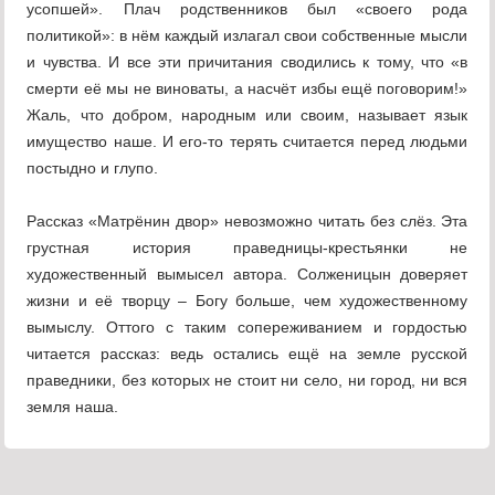
усопшей». Плач родственников был «своего рода
политикой»: в нём каждый излагал свои собственные мысли
и чувства. И все эти причитания сводились к тому, что «в
смерти её мы не виноваты, а насчёт избы ещё поговорим!»
Жаль, что добром, народным или своим, называет язык
имущество наше. И его-то терять считается перед людьми
постыдно и глупо.
Рассказ «Матрёнин двор» невозможно читать без слёз. Эта
грустная история праведницы-крестьянки не
художественный вымысел автора. Солженицын доверяет
жизни и её творцу – Богу больше, чем художественному
вымыслу. Оттого с таким сопереживанием и гордостью
читается рассказ: ведь остались ещё на земле русской
праведники, без которых не стоит ни село, ни город, ни вся
земля наша.