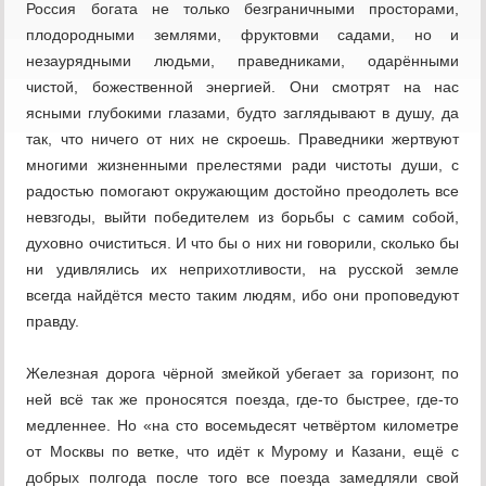
Россия богата не только безграничными просторами,
плодородными землями, фруктовми садами, но и
незаурядными людьми, праведниками, одарёнными
чистой, божественной энергией. Они смотрят на нас
ясными глубокими глазами, будто заглядывают в душу, да
так, что ничего от них не скроешь. Праведники жертвуют
многими жизненными прелестями ради чистоты души, с
радостью помогают окружающим достойно преодолеть все
невзгоды, выйти победителем из борьбы с самим собой,
духовно очиститься. И что бы о них ни говорили, сколько бы
ни удивлялись их неприхотливости, на русской земле
всегда найдётся место таким людям, ибо они проповедуют
правду.
Железная дорога чёрной змейкой убегает за горизонт, по
ней всё так же проносятся поезда, где-то быстрее, где-то
медленнее. Но «на сто восемьдесят четвёртом километре
от Москвы по ветке, что идёт к Мурому и Казани, ещё с
добрых полгода после того все поезда замедляли свой