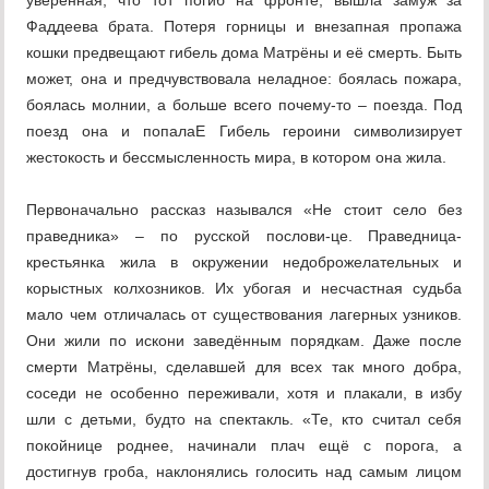
уверенная, что тот погиб на фронте, вышла замуж за
Фаддеева брата. Потеря горницы и внезапная пропажа
кошки предвещают гибель дома Матрёны и её смерть. Быть
может, она и предчувствовала неладное: боялась пожара,
боялась молнии, а больше всего почему-то – поезда. Под
поезд она и попалаЕ Гибель героини символизирует
жестокость и бессмысленность мира, в котором она жила.
Первоначально рассказ назывался «Не стоит село без
праведника» – по русской послови-це. Праведница-
крестьянка жила в окружении недоброжелательных и
корыстных колхозников. Их убогая и несчастная судьба
мало чем отличалась от существования лагерных узников.
Они жили по искони заведённым порядкам. Даже после
смерти Матрёны, сделавшей для всех так много добра,
соседи не особенно переживали, хотя и плакали, в избу
шли с детьми, будто на спектакль. «Те, кто считал себя
покойнице роднее, начинали плач ещё с порога, а
достигнув гроба, наклонялись голосить над самым лицом