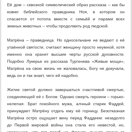
Её дом – сквозной символический образ рассказа – как бы
ковчег библейского праведника Ноя, в котором он
спасается от потопа вместе с семьёй и парами всех
земных животных – чтобы продолжить род людской.
Матрёна – праведница. Но односельчане не ведают о её
утаённой святости, считают женщину просто неумной, хотя
именно она хранит высшие черты русской духовности.
Подобно Лукерье из рассказа Тургенева «Живые мощи»,
Матрёна на свою жизнь не жаловалась, Богу не докучала,
ведь он и так знает, чего ей надобно.
Житие святой должно завершаться счастливой смертью,
соединяющей её с Богом. Однако смерть героини – горько-
нелепая. Брат покойного мужа, алчный старик Фаддей,
принуждает Матрёну отдать ему её горницу. Безотказная
Матрёна остро ощущает вину перед Фаддеем: незадолго
до Первой мировой войны она стала его невестой, но,