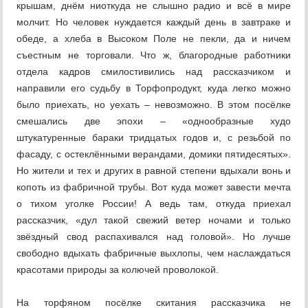
крышам, днём ниоткуда не слышно радио и всё в мире
молчит. Но человек нуждается каждый день в завтраке и
обеде, а хлеба в Высоком Поле не пекли, да и ничем
съестным не торговали. Что ж, благородные работники
отдела кадров смилостивились над рассказчиком и
направили его судьбу в Торфопродукт, куда легко можно
было приехать, но уехать – невозможно. В этом посёлке
смешались две эпохи – «однообразные худо
штукатуренные бараки тридцатых годов и, с резьбой по
фасаду, с остеклёнными верандами, домики пятидесятых».
Но жители и тех и других в равной степени вдыхали вонь и
копоть из фабричной трубы. Вот куда может завести мечта
о тихом уголке России! А ведь там, откуда приехал
рассказчик, «дул такой свежий ветер ночами и только
звёздный свод распахивался над головой». Но лучше
свободно вдыхать фабричные выхлопы, чем наслаждаться
красотами природы за колючей проволокой.
На торфяном посёлке скитания рассказчика не