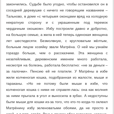
закончились. Судьбе было угодно, чтобы остановился он в
соседней деревушке с ничего не говорящим названием –
Тальново, в доме «с четырьмя оконцами вряд на холодную
некратную сторону и с украшенным под теремок
чердачным окошком». Избу построили давно и добротно,
на большую семью, а жила в ней теперь одинокая женщина
лет шестидесяти. Безмолвную, с кругловатым жёлтым,
больным лицом хозяйку звали Матрёна. О ней мы узнаём
гораздо больше, чем о рассказчике. Эта женщина с
незатейливым, деревенским именем много работала,
несмотря на болезнь, работала бесплатно: «не за деньги –
за палочки». Пенсию ей не платили. У Матрёны в избе
жили колченогая кошка, подобранная из жалости, мыши и
тараканы. «Но не потому были мыши в избе, что
колченогая кошка с ними не справля-лась: она как молния
за ними прыгала в угол и выносила в зубах. А недоступны
были мыши для кошки из-за того, что кто-то когда-то оклеил
Матрёнину избу зеленоватыми обоями, да не просто в