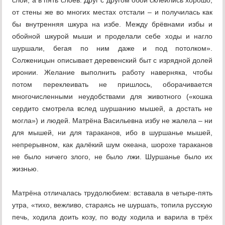
слой, а в пять слоёв. Друг с другом обои склеились хорошо,
от стены же во многих местах отстали – и получилась как
бы внутренняя шкура на избе. Между брёвнами избы и
обойной шкурой мыши и проделали себе ходы и нагло
шуршали, бегая по ним даже и под потолком».
Солженицын описывает деревенский быт с изрядной долей
иронии. Желание выполнить работу наверняка, чтобы
потом переклеивать не пришлось, оборачивается
многочисленными неудобствами для животного («кошка
сердито смотрела вслед шуршанию мышей, а достать не
могла») и людей. Матрёна Васильевна избу не жалела – ни
для мышей, ни для тараканов, ибо в шуршанье мышей,
непрерывном, как далёкий шум океана, шорохе тараканов
не было ничего злого, не было лжи. Шуршанье было их
жизнью.
Матрёна отличалась трудолюбием: вставала в четыре-пять
утра, «тихо, вежливо, стараясь не шуршать, топила русскую
печь, ходила доить козу, по воду ходила и варила в трёх