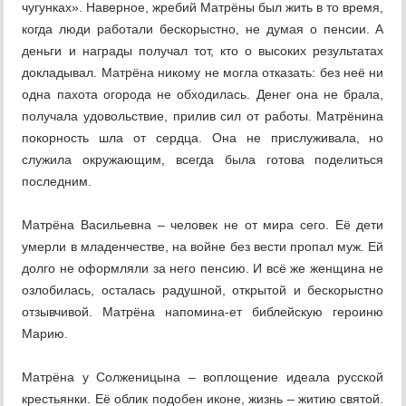
чугунках». Наверное, жребий Матрёны был жить в то время,
когда люди работали бескорыстно, не думая о пенсии. А
деньги и награды получал тот, кто о высоких результатах
докладывал. Матрёна никому не могла отказать: без неё ни
одна пахота огорода не обходилась. Денег она не брала,
получала удовольствие, прилив сил от работы. Матрёнина
покорность шла от сердца. Она не прислуживала, но
служила окружающим, всегда была готова поделиться
последним.
Матрёна Васильевна – человек не от мира сего. Её дети
умерли в младенчестве, на войне без вести пропал муж. Ей
долго не оформляли за него пенсию. И всё же женщина не
озлобилась, осталась радушной, открытой и бескорыстно
отзывчивой. Матрёна напомина-ет библейскую героиню
Марию.
Матрёна у Солженицына – воплощение идеала русской
крестьянки. Её облик подобен иконе, жизнь – житию святой.