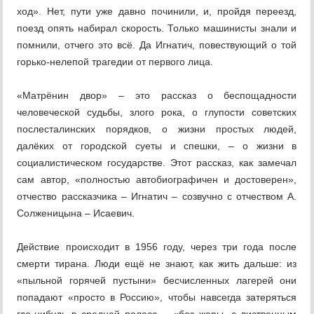
ход». Нет, пути уже давно починили, и, пройдя переезд,
поезд опять набирал скорость. Только машинисты знали и
помнили, отчего это всё. Да Игнатич, повествующий о той
горько-нелепой трагедии от первого лица.
«Матрёнин двор» – это рассказ о беспощадности
человеческой судьбы, злого рока, о глупости советских
послесталинских порядков, о жизни простых людей,
далёких от городской суеты и спешки, – о жизни в
социалистическом государстве. Этот рассказ, как замечал
сам автор, «полностью автобиографичен и достоверен»,
отчество рассказчика – Игнатич – созвучно с отчеством А.
Солженицына – Исаевич.
Действие происходит в 1956 году, через три года после
смерти тирана. Люди ещё не знают, как жить дальше: из
«пыльной горячей пустыни» бесчисленных лагерей они
попадают «просто в Россию», чтобы навсегда затеряться