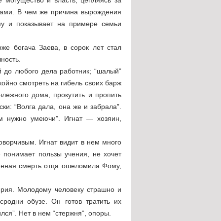
пами. В чем же причина вырождения
ему и показывает на примере семьи
же богача Заева, в сорок лет стал
ность.
й до любого дела работник; “шалый”
койно смотреть на гибель своих барж
члежного дома, прокутить и пропить
и: “Волга дала, она же и забрала”.
м нужно умеючи”. Игнат — хозяин,
ворчивым. Игнат видит в нем много
е понимает пользы учения, не хочет
енная смерть отца ошеломила Фому,
ерия. Молодому человеку страшно и
сродни обузе. Он готов тратить их
ся”. Нет в нем “стержня”, опоры.