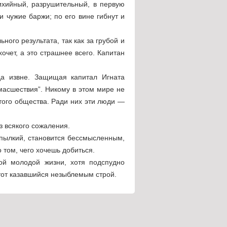
тихийный, разрушительный, в первую
и чужие баржи; по его вине гибнут и
ьного результата, так как за грубой и
очет, а это страшнее всего. Капитан
еда извне. Защищая капитал Игната
масшествия”. Никому в этом мире не
этого общества. Ради них эти люди —
з всякого сожаления.
 пылкий, становится бессмысленным,
 том, чего хочешь добиться.
ной молодой жизни, хотя подспудно
тот казавшийся незыблемым строй.