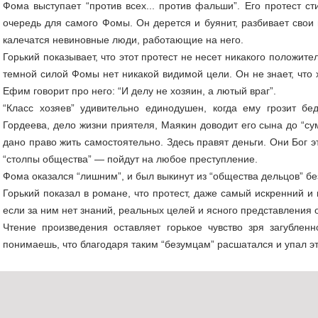
Фома выступает “против всех... против фальши”. Его протест с
очередь для самого Фомы. Он дерется и буянит, разбивает свои 
калечатся невиновные люди, работающие на него.
Горький показывает, что этот протест не несет никакого положител
темной силой Фомы нет никакой видимой цели. Он не знает, что х
Ефим говорит про него: “И делу не хозяин, а лютый враг”.
“Класс хозяев” удивительно единодушен, когда ему грозит б
Гордеева, дело жизни приятеля, Маякин доводит его сына до “су
дано право жить самостоятельно. Здесь правят деньги. Они Бог 
“столпы общества” — пойдут на любое преступление.
Фома оказался “лишним”, и был выкинут из “общества дельцов” бе
Горький показал в романе, что протест, даже самый искренний и
если за ним нет знаний, реальных целей и ясного представления о
Чтение произведения оставляет горькое чувство зря загублен
понимаешь, что благодаря таким “безумцам” расшатался и упал э