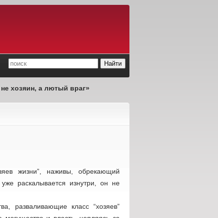
 не хозяин, а лютый враг»
зяев жизни”, наживы, обрекающий
уже раскалывается изнутри, он не
ва, разваливающие класс “хозяев”
е могущество и власть, цепляясь за