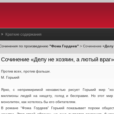
Краткие содержания
Сочинения по произведению
"Фома Гордеев"
> Сочинение
«Делу
Cочинение «Делу не хозяин, а лютый враг»
Против всех, против фальши.
М. Горький
Ярко, с непримиримой ненавистью рисует Горький мир “хо
миллионы людей на нищету, голод и бесправие. Но этот мир 
монолитен, как хотелось бы его обитателям.
В романе “Фома Гордеев” Горький показывает пороки общест
изнутри. Этот строй обречен, но еще пытается сохранить было