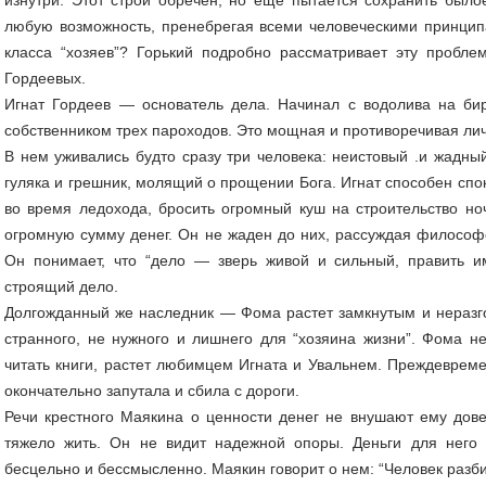
любую возможность, пренебрегая всеми человеческими принци
класса “хозяев”? Горький подробно рассматривает эту пробл
Гордеевых.
Игнат Гордеев — основатель дела. Начинал с водолива на бир
собственником трех пароходов. Это мощная и противоречивая лич
В нем уживались будто сразу три человека: неистовый .и жадны
гуляка и грешник, молящий о прощении Бога. Игнат способен спо
во время ледохода, бросить огромный куш на строительство но
огромную сумму денег. Он не жаден до них, рассуждая философск
Он понимает, что “дело — зверь живой и сильный, править и
строящий дело.
Долгожданный же наследник — Фома растет замкнутым и неразго
странного, не нужного и лишнего для “хозяина жизни”. Фома н
читать книги, растет любимцем Игната и Увальнем. Преждеврем
окончательно запутала и сбила с дороги.
Речи крестного Маякина о ценности денег не внушают ему дов
тяжело жить. Он не видит надежной опоры. Деньги для него 
бесцельно и бессмысленно. Маякин говорит о нем: “Человек разбил