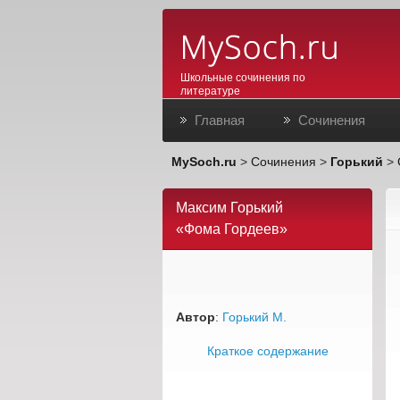
Школьные сочинения по
литературе
Главная
Сочинения
MySoch.ru
>
Сочинения
>
Горький
>
Максим Горький
«Фома Гордеев»
Автор
:
Горький М.
Краткое содержание