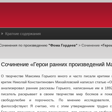
Краткие содержания
Сочинения по произведению
"Фома Гордеев"
> Сочинение
«Геро
Cочинение «Герои ранних произведений М
О творчестве Максима Горького много и часто писали критики 
критик Николай Константинович Михайловский написал статью «О 
анализировал ранние рассказы Горького, написанные им в 189
писатель раскрывает в своем творчестве мир босяков и пока
свободолюбие и порочность. По мнению исследователя,
философствуют. Я считаю, что с этим утверждением трудно с
Горького пронизана духом романтизма, вся соткана из глубо