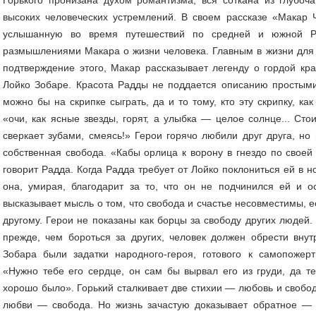
высоких человеческих устремлений. В своем рассказе «Макар Ч
услышанную во время путешествий по средней и южной Ро
размышлениями Макара о жизни человека. Главным в жизни для 
подтверждение этого, Макар рассказывает легенду о гордой к
Лойко Зобаре. Красота Радды не поддается описанию простыми
можно бы на скрипке сыграть, да и то тому, кто эту скрипку, к
«очи, как ясные звезды, горят, а улыбка — целое солнце... Стоит
сверкает зубами, смеясь!» Герои горячо любили друг друга, н
собственная свобода. «Кабы орлица к ворону в гнездо по свое
говорит Радда. Когда Радда требует от Лойко поклониться ей в но
она, умирая, благодарит за то, что он не подчинился ей и 
высказывает мысль о том, что свобода и счастье несовместимы, 
другому. Герои не показаны как борцы за свободу других людей.
прежде, чем бороться за других, человек должен обрести вну
Зобара были задатки народного-героя, готового к самопожер
«Нужно тебе его сердце, он сам бы вырвал его из груди, да те
хорошо было». Горький сталкивает две стихии — любовь и свобо
любви — свобода. Но жизнь зачастую доказывает обратное — 