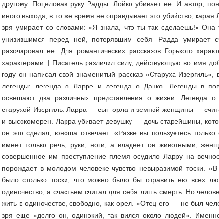
другому. Поцеловав руку Радды, Лойко убивает ее. И автор, по
иного выхода, в то же время не оправдывает это убийство, карая 
зря умирает со словами: «Я знала, что ты так сделаешь!» Она
унизившимся перед ней, потерявшим себя. Радда умирает 
разочаровал ее. Для романтических рассказов Горького хара
характерами. | Писатель различил силу, действующую во имя доб
году он написал свой знаменитый рассказ «Старуха Изергиль»,
легенды: легенда о Ларре и легенда о Данко. Легенды в пов
освещают два различных представления о жизни. Легенда о
старухой Изергиль. Ларра — сын орла и земной женщины — счит
и высокомерен. Ларра убивает девушку — дочь старейшины, котор
он это сделал, юноша отвечает: «Разве вы пользуетесь только
имеет только речь, руки, ноги, а владеет он животными, же
совершенное им преступление племя осудило Ларру на вечное
порождает в молодом человеке чувство невыразимой тоски. «В 
было столько тоски, что можно было бы отравить ею всех л
одиночество, а счастьем считал для себя лишь смерть. Но челов
жить в одиночестве, свободно, как орел. «Отец его — не был чел
зря еще «долго он, одинокий, так вился около людей». Имен