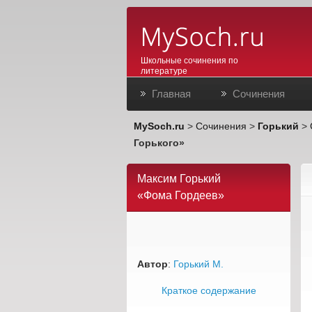
Школьные сочинения по
литературе
Главная
Сочинения
MySoch.ru
>
Сочинения
>
Горький
>
Горького»
Максим Горький
«Фома Гордеев»
Автор
:
Горький М.
Краткое содержание