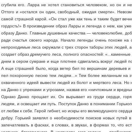
сгубила его. Ларра не хотел становиться человеком, но он и не
Оттого и «остался он один, свободный, ожидая смерти». Невоз
самой страшной карой. «Он стал уже как тень и таким будет вечн
гордость!» В произведении образ Ларры и легенда о нем, как уж
образу Данко. Главные душевные качества — человеколюбие, добр
ради счастья своего народа. Начало легенды очень похоже на 
непроходимые леса окружали с трех сторон таборы этих людей, а
создает образ дремучего леса, полного опасностей: «...каменны
днем в сером сумраке и еще плотнее сдвигались вокруг людей по 
А еще страшней было, когда ветер бил по вершинам деревьев и в
пел похоронную песню тем людям...» Тем более желанным на э
охваченного идеей вывести людей из болот и мертвого леса. Н
на Данко с упреками и угрозами, назвав его «ничтожным и вредны
Однако Данко прощает их. Он вырывает из груди сердце, гор
людям, и освещает им путь. Поступок Данко в понимании Горьког
от любви к себе. Герой гибнет, но искры его великодушного сердц
добру. Горький заявлял о необходимости поисков новых путей 
запечатлевать в фасках, в словах, в звуках, в формах то, что ес
честного, благородного. В частности, моя задача — пробуждат