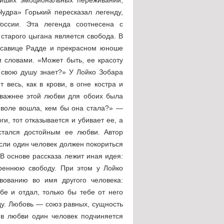
удра» Горький пересказал легенду,
ссии. Эта легенда соотнесена с
старого цыгана является свобода. В
расавице Радде и прекрасном юноше
 словами. «Может быть, ее красоту
ак свою душу знает?» У Лойко Зобара
 весь, как в крови, в огне костра и
о важнее этой любви для обоих была
й воле вошла, кем бы она стала?» —
ги, тот отказывается и убивает ее, а
остался достойным ее любви. Автор
если один человек должен покориться
 В основе рассказа лежит иная идея:
треннюю свободу. При этом у Лойко
твованию во имя другого человека:
бе и отдал, только бы тебе от него
ду. Любовь — союз равных, сущность
в любви один человек подчиняется