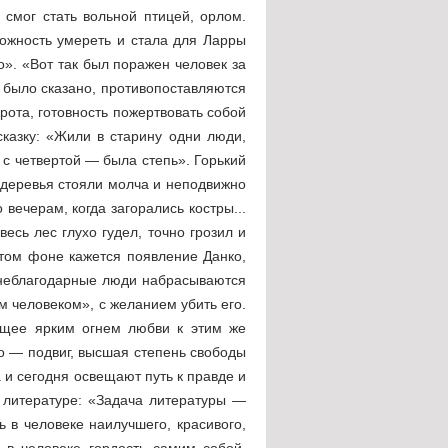
 смог стать вольной птицей, орлом.
можность умереть и стала для Ларры
о». «Вот так был поражен человек за
е было сказано, противопоставляются
ота, готовность пожертвовать собой
сказку: «Жили в старину одни люди,
 с четвертой — была степь». Горький
е деревья стояли молча и неподвижно
вечерам, когда загорались костры...
есь лес глухо гудел, точно грозил и
том фоне кажется появление Данко,
о неблагодарные люди набрасываются
м человеком», с желанием убить его.
ящее ярким огнем любви к этим же
о — подвиг, высшая степень свободы
а и сегодня освещают путь к правде и
в литературе: «Задача литературы —
ть в человеке наилучшего, красивого,
ь в человеке гордость самим собой,