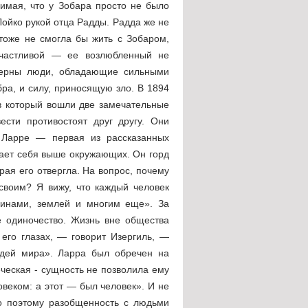
нимая, что у Зобара просто не было
Лойко рукой отца Радды. Радда же не
 тоже не смогла бы жить с Зобаром,
счастливой — ее возлюбленный не
ктерны люди, обладающие сильными
ра, и силу, приносящую зло. В 1894
 в который вошли две замечательные
ести противостоят друг другу. Они
 Ларре — первая из рассказанных
ает себя выше окружающих. Он горд
ая его отвергла. На вопрос, почему
 своим? Я вижу, что каждый человек
нщинами, землей и многим еще». За
 одиночество. Жизнь вне общества
его глазах, — говорит Изергиль, —
юдей мира». Ларра был обречен на
еческая - сущность не позволила ему
овеком: а этот — был человек». И не
но поэтому разобщенность с людьми