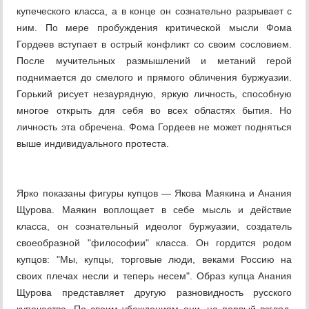
купеческого класса, а в конце он сознательно разрывает с
ним. По мере пробуждения критической мысли Фома
Гордеев вступает в острый конфликт со своим сословием.
После мучительных размышлений и метаний герой
поднимается до смелого и прямого обличения буржуазии.
Горький рисует незаурядную, яркую личность, способную
многое открыть для себя во всех областях бытия. Но
личность эта обречена. Фома Гордеев не может подняться
выше индивидуального протеста.
Ярко показаны фигуры купцов — Якова Маякина и Анания
Щурова. Маякин воплощает в себе мысль и действие
класса, он сознательный идеолог буржуазии, создатель
своеобразной "философии" класса. Он гордится родом
купцов: "Мы, купцы, торговые люди, веками Россию на
своих плечах несли и теперь несем". Образ купца Анания
Щурова представляет другую разновидность русского