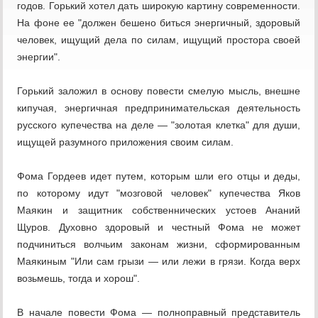
годов. Горький хотел дать широкую картину современности.
На фоне ее "должен бешено биться энергичный, здоровый
человек, ищущий дела по силам, ищущий простора своей
энергии".
Горький заложил в основу повести смелую мысль, внешне
кипучая, энергичная предпринимательская деятельность
русского купечества на деле — "золотая клетка" для души,
ищущей разумного приложения своим силам.
Фома Гордеев идет путем, которым шли его отцы и деды,
по которому идут "мозговой человек" купечества Яков
Маякин и защитник собственнических устоев Ананий
Щуров. Духовно здоровый и честный Фома не может
подчиниться волчьим законам жизни, сформированным
Маякиным "Или сам грызи — или лежи в грязи. Когда верх
возьмешь, тогда и хорош".
В начале повести Фома — полноправный представитель