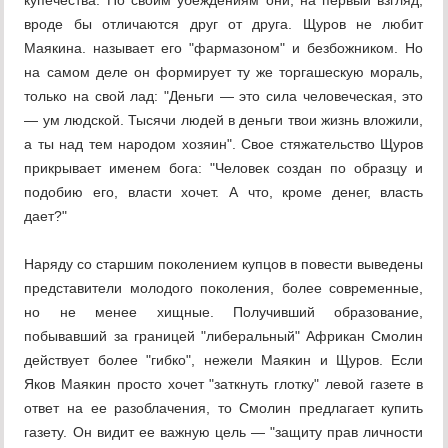
купечества. По своим убеждениям они, на первый взгляд,
вроде бы отличаются друг от друга. Щуров не любит
Маякина. называет его "фармазоном" и безбожником. Но
на самом деле он формирует ту же торгашескую мораль,
только на свой лад: "Деньги — это сила человеческая, это
— ум людской. Тысячи людей в деньги твои жизнь вложили,
а ты над тем народом хозяин". Свое стяжательство Щуров
прикрывает именем бога: "Человек создан по образцу и
подобию его, власти хочет. А что, кроме денег, власть
дает?"
Наряду со старшим поколением купцов в повести выведены
представители молодого поколения, более современные,
но не менее хищные. Получивший образование,
побывавший за границей "либеральный" Африкан Смолин
действует более "гибко", нежели Маякин и Щуров. Если
Яков Маякин просто хочет "заткнуть глотку" левой газете в
ответ на ее разоблачения, то Смолин предлагает купить
газету. Он видит ее важную цель — "защиту прав личности